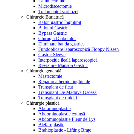
Laminectomie
Microdiscectomie
Tratamentul scoliozei
Chirurgie Bariatrică
Balon gastric înghițibil
Balonul Gastric
Bypass Gastric
Chirugia Diabetului
Eliminare banda gastrica
Fundoplicare laparoscopică Floppy Nissen
Gastric Sleeve
Interpoziția ileală laparoscopică
Revizuire Manșon Gastric
Chirurgie generală
Mastectomie
Repararea herniei inghinale
Transplant de ficat
Transplant De Măduvă Osoasă
Transplant de rinichi
Chirurgie plastică
Abdominoplastie
Abdominoplastie extinsă
Abdominoplastie Fleur de Lys
Blefaroplastie
Brahioplastie - Lifting Brațe