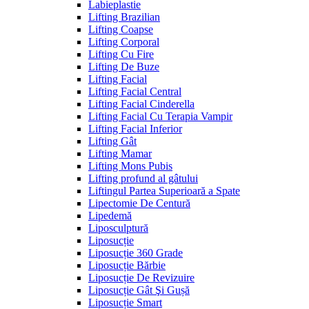
Labieplastie
Lifting Brazilian
Lifting Coapse
Lifting Corporal
Lifting Cu Fire
Lifting De Buze
Lifting Facial
Lifting Facial Central
Lifting Facial Cinderella
Lifting Facial Cu Terapia Vampir
Lifting Facial Inferior
Lifting Gât
Lifting Mamar
Lifting Mons Pubis
Lifting profund al gâtului
Liftingul Partea Superioară a Spate
Lipectomie De Centură
Lipedemă
Liposculptură
Liposucție
Liposucție 360 Grade
Liposucție Bărbie
Liposucție De Revizuire
Liposucție Gât Şi Gușă
Liposucție Smart