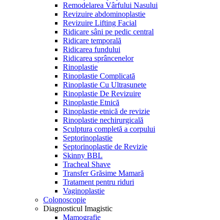
Remodelarea Vârfului Nasului
Revizuire abdominoplastie
Revizuire Lifting Facial
Ridicare sâni pe pedic central
Ridicare temporală
Ridicarea fundului
Ridicarea sprâncenelor
Rinoplastie
Rinoplastie Complicată
Rinoplastie Cu Ultrasunete
Rinoplastie De Revizuire
Rinoplastie Etnică
Rinoplastie etnică de revizie
Rinoplastie nechirurgicală
Sculptura completă a corpului
Septorinoplastie
Septorinoplastie de Revizie
Skinny BBL
Tracheal Shave
Transfer Grăsime Mamară
Tratament pentru riduri
Vaginoplastie
Colonoscopie
Diagnosticul Imagistic
Mamografie