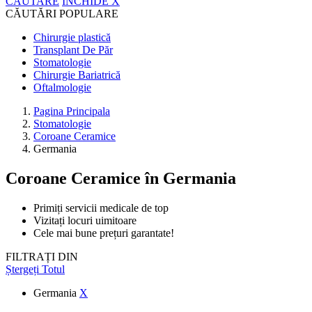
CĂUTARE
ÎNCHIDE
X
CĂUTĂRI POPULARE
Chirurgie plastică
Transplant De Păr
Stomatologie
Chirurgie Bariatrică
Oftalmologie
Pagina Principala
Stomatologie
Coroane Ceramice
Germania
Coroane Ceramice
în Germania
Primiți servicii medicale de top
Vizitați locuri uimitoare
Cele mai bune prețuri garantate!
FILTRAȚI DIN
Ștergeți Totul
Germania
X