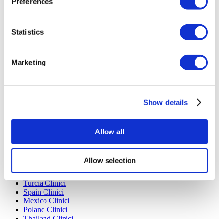
Preferences
Planuri De Plată
Carieră
FAQ
Statistics
Blog
Politica de confidențialitate
Termeni și condiții
Politica de anulare
Marketing
Contactați-ne
Adăugați clinica dvs.
Show details
Allow all
Allow selection
Destinații Populare
Turcia Clinici
Spain Clinici
Mexico Clinici
Poland Clinici
Thailand Clinici