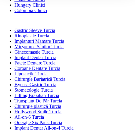
Hungary Clinici
Colombia Clinici
Tratamente Populare în Turcia
Gastric Sleeve Turcia
Rinoplastie Turcia
Implanturi Mamare Turcia
Micșorarea Sânilor Turcia
Ginecomastie Turcia
Implant Dentar Turcia
Fațete Dentare Turcia
Coroane Dentare Turcia
Liposucție Turcia
Chirurgie Bariatrică Turcia
Bypass Gastric Turcia
Stomatologie Turcia
Lifting Brazilian Turcia
Transplant De Păr Turcia
Chirurgie plastică Turcia
Hollywood Smile Turcia
All-on-6 Turcia
Operație Six Pack Turcia
Implant Dentar All-on-4 Turcia