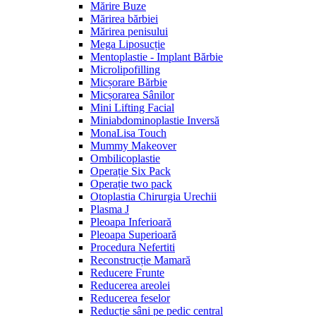
Mărire Buze
Mărirea bărbiei
Mărirea penisului
Mega Liposucție
Mentoplastie - Implant Bărbie
Microlipofilling
Micșorare Bărbie
Micșorarea Sânilor
Mini Lifting Facial
Miniabdominoplastie Inversă
MonaLisa Touch
Mummy Makeover
Ombilicoplastie
Operație Six Pack
Operație two pack
Otoplastia Chirurgia Urechii
Plasma J
Pleoapa Inferioară
Pleoapa Superioară
Procedura Nefertiti
Reconstrucție Mamară
Reducere Frunte
Reducerea areolei
Reducerea feselor
Reducție sâni pe pedic central