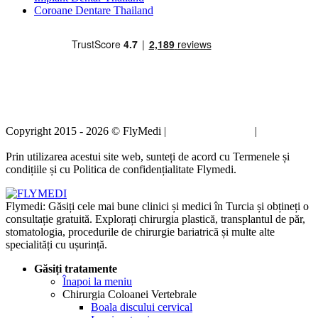
Coroane Dentare Thailand
Copyright 2015 - 2026 © FlyMedi |
Termeni și condiții
|
Politica de
confidențialitate
Prin utilizarea acestui site web, sunteți de acord cu Termenele și
condițiile și cu Politica de confidențialitate Flymedi.
Flymedi: Găsiți cele mai bune clinici și medici în Turcia și obțineți o
consultație gratuită. Explorați chirurgia plastică, transplantul de păr,
stomatologia, procedurile de chirurgie bariatrică și multe alte
specialități cu ușurință.
Găsiți tratamente
Înapoi la meniu
Chirurgia Coloanei Vertebrale
Boala discului cervical