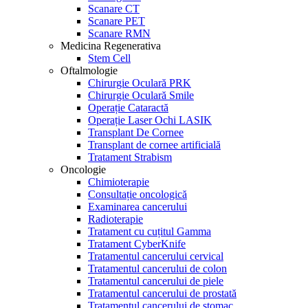
Scanare CT
Scanare PET
Scanare RMN
Medicina Regenerativa
Stem Cell
Oftalmologie
Chirurgie Oculară PRK
Chirurgie Oculară Smile
Operație Cataractă
Operație Laser Ochi LASIK
Transplant De Cornee
Transplant de cornee artificială
Tratament Strabism
Oncologie
Chimioterapie
Consultație oncologică
Examinarea cancerului
Radioterapie
Tratament cu cuțitul Gamma
Tratament CyberKnife
Tratamentul cancerului cervical
Tratamentul cancerului de colon
Tratamentul cancerului de piele
Tratamentul cancerului de prostată
Tratamentul cancerului de stomac