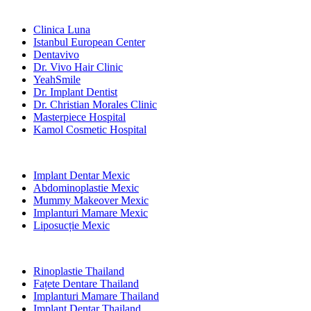
Clinici Populare
Clinica Luna
Istanbul European Center
Dentavivo
Dr. Vivo Hair Clinic
YeahSmile
Dr. Implant Dentist
Dr. Christian Morales Clinic
Masterpiece Hospital
Kamol Cosmetic Hospital
Tratamente Populare în Mexic
Implant Dentar Mexic
Abdominoplastie Mexic
Mummy Makeover Mexic
Implanturi Mamare Mexic
Liposucție Mexic
Tratamente Populare în Thailand
Rinoplastie Thailand
Fațete Dentare Thailand
Implanturi Mamare Thailand
Implant Dentar Thailand