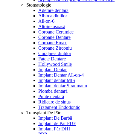
Stomatologie
Aderare dentară
Albirea dinților
All-on-6
Altoire osoasă
Coroane Ceramice
Coroane Dentare
Coroane Emax
Coroane Zirconiu
Curățarea dinților
Fațete Dentare
Hollywood Smile
Implant Dentar
Implant Dentar All-on-4
Implant dentar MIS
Implant dentar Straumann
Plomba dentară
Punte dentară
Ridicare de sinus
Tratament Endodontic
Transplant De Păr
Implant De Barbă
Implant de Păr FUE
Implant Păr DHI