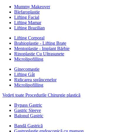
Mummy Makeover
Blefaroplastie
Lifting Facial
Lifting Mamar
Lifting Brazilian
Lifting Corporal
Brahioplastie - Lifting Brațe
Mentoplastie - Implant Bărbie
Rinoplastie Cu Ultrasunete
Microlipofilling
Ginecomastie
Lifting Gât
Ridicarea sprâncenelor
Microlipofilling
Vedeți toate Procedurile Chirurgie plastică
Bypass Gastric
Gastric Sleeve
Balonul Gastric
Bandă Gastrică
Gastroplastie endoscopică cu manșon