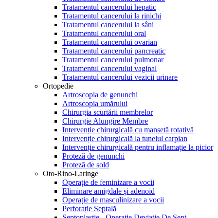
Tratamentul cancerului hepatic
Tratamentul cancerului la rinichi
Tratamentul cancerului la sâni
Tratamentul cancerului oral
Tratamentul cancerului ovarian
Tratamentul cancerului pancreatic
Tratamentul cancerului pulmonar
Tratamentul cancerului vaginal
Tratamentul cancerului vezicii urinare
Ortopedie
Artroscopia de genunchi
Artroscopia umărului
Chirurgia scurtării membrelor
Chirurgie Alungire Membre
Intervenție chirurgicală cu manșetă rotativă
Intervenție chirurgicală la tunelul carpian
Intervenție chirurgicală pentru inflamație la picior
Proteză de genunchi
Proteză de șold
Oto-Rino-Laringe
Operație de feminizare a vocii
Eliminare amigdale și adenoid
Operație de masculinizare a vocii
Perforație Septală
Septoplastie - Operație Deviație De Sept