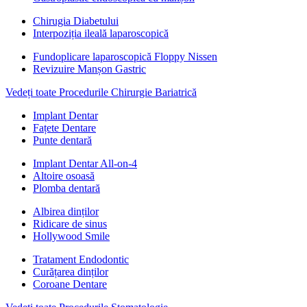
Chirugia Diabetului
Interpoziția ileală laparoscopică
Fundoplicare laparoscopică Floppy Nissen
Revizuire Manșon Gastric
Vedeți toate Procedurile Chirurgie Bariatrică
Implant Dentar
Fațete Dentare
Punte dentară
Implant Dentar All-on-4
Altoire osoasă
Plomba dentară
Albirea dinților
Ridicare de sinus
Hollywood Smile
Tratament Endodontic
Curățarea dinților
Coroane Dentare