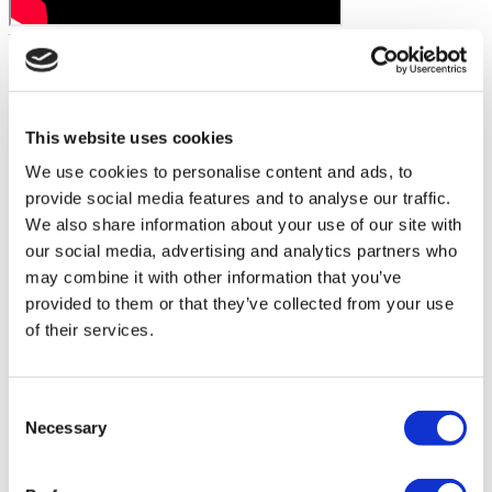
Videoclipurile pacienților Flymedi
FILTRAȚI
ȘTERGEȚI TOTUL
Destinații
(1 Selectați opțiuni)
Înapoi
Destinații
Germania
This website uses cookies
(2)
Regiuni
We use cookies to personalise content and ads, to
Înapoi
Regiuni
Bavaria
Berlin
(1)
(1)
provide social media features and to analyse our traffic.
We also share information about your use of our site with
Flymedi
our social media, advertising and analytics partners who
TÜRSAB – Tranzacțiile pe flymedi.com sunt gestionate de
may combine it with other information that you’ve
MIRAC SARA TOURISM, o agenție de turism din Grupa A
provided to them or that they’ve collected from your use
înregistrată la TÜRSAB (Certificat Nr.: 12276).
Toate tratamentele sunt efectuate de o instituție de sănătate
of their services.
certificată în turism medical.
Consent
Despre noi
Necessary
Cum funcționează
Selection
Ghid Pre-Op
Autori & recenzenti
Flymedi Program de Recomandare