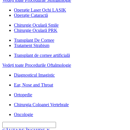
Vedeți toate Procedurile Stomatologie
Operație Laser Ochi LASIK
Operație Cataractă
Chirurgie Oculară Smile
Chirurgie Oculară PRK
Transplant De Cornee
Tratament Strabism
Transplant de cornee artificială
Vedeți toate Procedurile Oftalmologie
Diagnosticul Imagistic
Ear, Nose and Throat
Ortopedie
Chirurgia Coloanei Vertebrale
Oncologie