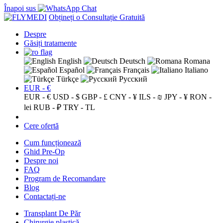
Înapoi sus
Obțineți o Consultație Gratuită
Despre
Găsiți tratamente
English
Deutsch
Romana
Español
Français
Italiano
Türkçe
Русский
EUR - €
EUR - €
USD - $
GBP - £
CNY - ¥
ILS - ₪
JPY - ¥
RON -
lei
RUB - ₽
TRY - TL
Cere ofertă
Cum funcționează
Ghid Pre-Op
Despre noi
FAQ
Program de Recomandare
Blog
Contactați-ne
Transplant De Păr
Chirurgie plastică