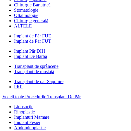
Chirurgie Bariatrică
Stomatologie
Oftalmologie
Chirurgie generală
ALTELE
Implant de Păr FUE
Implant de Păr FUT
Implant Păr DHI
Implant De Barbă
Transplant de sprâncene
Transplant de mustață
Transplant de par Sapphire
PRP
Vedeți toate Procedurile Transplant De Păr
Liposucție
Rinoplastie
Implanturi Mamare
Implant Fesier
Abdominoplastie