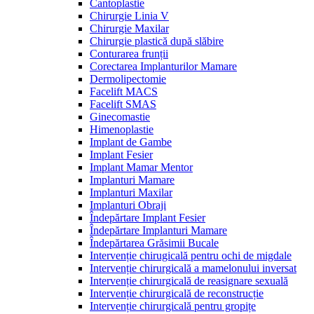
Cantoplastie
Chirurgie Linia V
Chirurgie Maxilar
Chirurgie plastică după slăbire
Conturarea frunții
Corectarea Implanturilor Mamare
Dermolipectomie
Facelift MACS
Facelift SMAS
Ginecomastie
Himenoplastie
Implant de Gambe
Implant Fesier
Implant Mamar Mentor
Implanturi Mamare
Implanturi Maxilar
Implanturi Obraji
Îndepărtare Implant Fesier
Îndepărtare Implanturi Mamare
Îndepărtarea Grăsimii Bucale
Intervenție chirugicală pentru ochi de migdale
Intervenție chirurgicală a mamelonului inversat
Intervenție chirurgicală de reasignare sexuală
Intervenție chirurgicală de reconstrucție
Intervenție chirurgicală pentru gropițe