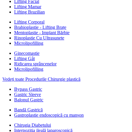
Lifting Facial
Lifting Mamar
Lifting Brazilian
Lifting Corporal
Brahioplastie - Lifting Brațe
Mentoplastie - Implant Bărbie
Rinoplastie Cu Ultrasunete
Microlipofilling
Ginecomastie
Lifting Gât
Ridicarea sprâncenelor
Microlipofilling
Vedeți toate Procedurile Chirurgie plastică
Bypass Gastric
Gastric Sleeve
Balonul Gastric
Bandă Gastrică
Gastroplastie endoscopică cu manșon
Chirugia Diabetului
Interpoziția ileală laparoscopică