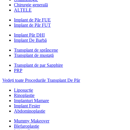
Chirurgie generală
ALTELE
Implant de Păr FUE
Implant de Păr FUT
Implant Păr DHI
Implant De Barbă
Transplant de sprâncene
Transplant de mustață
Transplant de par Sapphire
PRP
Vedeți toate Procedurile Transplant De Păr
Liposucție
Rinoplastie
Implanturi Mamare
Implant Fesier
Abdominoplastie
Mummy Makeover
Blefaroplastie