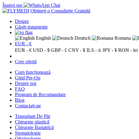
Înapoi sus
Obțineți o Consultație Gratuită
Despre
Găsiți tratamente
English
Deutsch
Romana
EUR - €
EUR - €
USD - $
GBP - £
CNY - ¥
ILS - ₪
JPY - ¥
RON - lei
Cere ofertă
Cum funcționează
Ghid Pre-Op
Despre noi
FAQ
Program de Recomandare
Blog
Contactați-ne
Transplant De Păr
Chirurgie plastică
Chirurgie Bariatrică
Stomatologie
Oftalmologie