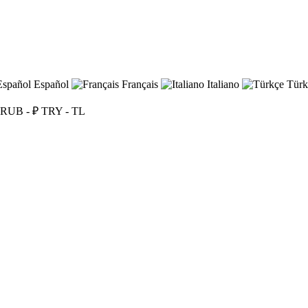
Español
Français
Italiano
Türk
RUB - ₽
TRY - TL