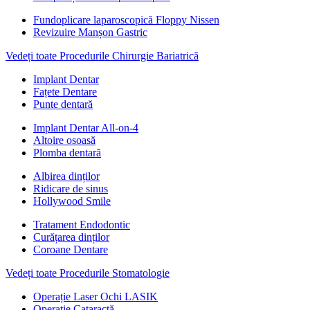
Fundoplicare laparoscopică Floppy Nissen
Revizuire Manșon Gastric
Vedeți toate Procedurile Chirurgie Bariatrică
Implant Dentar
Fațete Dentare
Punte dentară
Implant Dentar All-on-4
Altoire osoasă
Plomba dentară
Albirea dinților
Ridicare de sinus
Hollywood Smile
Tratament Endodontic
Curățarea dinților
Coroane Dentare
Vedeți toate Procedurile Stomatologie
Operație Laser Ochi LASIK
Operație Cataractă