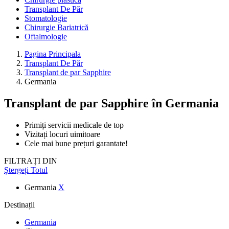
Transplant De Păr
Stomatologie
Chirurgie Bariatrică
Oftalmologie
Pagina Principala
Transplant De Păr
Transplant de par Sapphire
Germania
Transplant de par Sapphire
în Germania
Primiți servicii medicale de top
Vizitați locuri uimitoare
Cele mai bune prețuri garantate!
FILTRAȚI DIN
Ștergeți Totul
Germania
X
Destinații
Germania