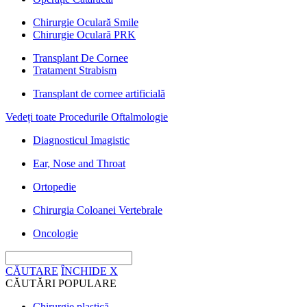
Chirurgie Oculară Smile
Chirurgie Oculară PRK
Transplant De Cornee
Tratament Strabism
Transplant de cornee artificială
Vedeți toate Procedurile Oftalmologie
Diagnosticul Imagistic
Ear, Nose and Throat
Ortopedie
Chirurgia Coloanei Vertebrale
Oncologie
CĂUTARE
ÎNCHIDE
X
CĂUTĂRI POPULARE
Chirurgie plastică