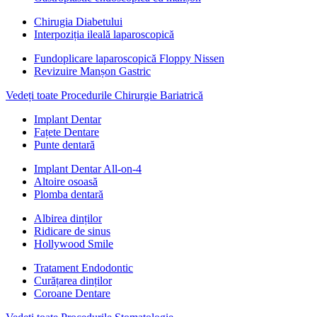
Chirugia Diabetului
Interpoziția ileală laparoscopică
Fundoplicare laparoscopică Floppy Nissen
Revizuire Manșon Gastric
Vedeți toate Procedurile Chirurgie Bariatrică
Implant Dentar
Fațete Dentare
Punte dentară
Implant Dentar All-on-4
Altoire osoasă
Plomba dentară
Albirea dinților
Ridicare de sinus
Hollywood Smile
Tratament Endodontic
Curățarea dinților
Coroane Dentare