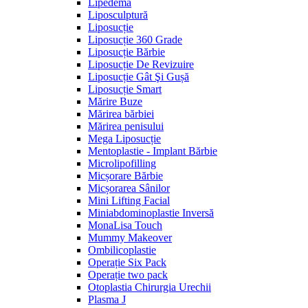
Lipedemă
Liposculptură
Liposucție
Liposucție 360 Grade
Liposucție Bărbie
Liposucție De Revizuire
Liposucție Gât Şi Gușă
Liposucție Smart
Mărire Buze
Mărirea bărbiei
Mărirea penisului
Mega Liposucție
Mentoplastie - Implant Bărbie
Microlipofilling
Micșorare Bărbie
Micșorarea Sânilor
Mini Lifting Facial
Miniabdominoplastie Inversă
MonaLisa Touch
Mummy Makeover
Ombilicoplastie
Operație Six Pack
Operație two pack
Otoplastia Chirurgia Urechii
Plasma J