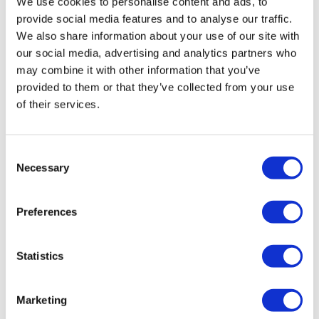
We use cookies to personalise content and ads, to
certificată în turism medical.
provide social media features and to analyse our traffic.
We also share information about your use of our site with
Despre noi
our social media, advertising and analytics partners who
Cum funcționează
may combine it with other information that you’ve
Ghid Pre-Op
Autori & recenzenti
provided to them or that they’ve collected from your use
Flymedi Program de Recomandare
of their services.
Planuri De Plată
Carieră
FAQ
Blog
Consent
Politica de confidențialitate
Necessary
Selection
Termeni și condiții
Politica de anulare
Contactați-ne
Preferences
Adăugați clinica dvs.
Statistics
Marketing