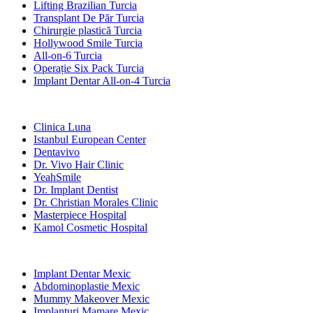
Lifting Brazilian Turcia
Transplant De Păr Turcia
Chirurgie plastică Turcia
Hollywood Smile Turcia
All-on-6 Turcia
Operație Six Pack Turcia
Implant Dentar All-on-4 Turcia
Clinici Populare
Clinica Luna
Istanbul European Center
Dentavivo
Dr. Vivo Hair Clinic
YeahSmile
Dr. Implant Dentist
Dr. Christian Morales Clinic
Masterpiece Hospital
Kamol Cosmetic Hospital
Tratamente Populare în Mexic
Implant Dentar Mexic
Abdominoplastie Mexic
Mummy Makeover Mexic
Implanturi Mamare Mexic