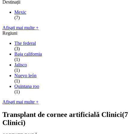
Destinații
Mexic
(7)
Afișați mai multe +
Regiuni
The federal
(3)
Baja california
(1)
Jalisco
(1)
Nuevo león
(1)
Quintana roo
(1)
Afișați mai multe +
Transplant de cornee artificială Clinici
(7
Clinici)