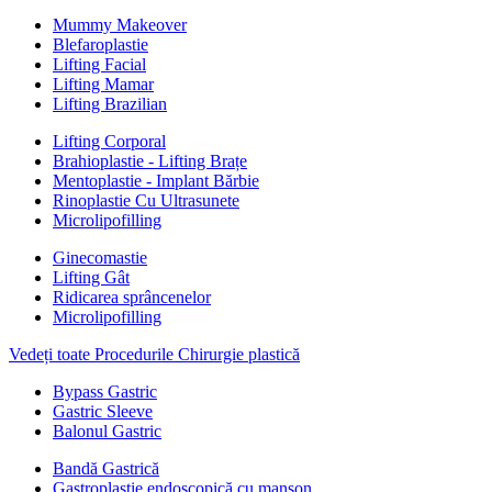
Mummy Makeover
Blefaroplastie
Lifting Facial
Lifting Mamar
Lifting Brazilian
Lifting Corporal
Brahioplastie - Lifting Brațe
Mentoplastie - Implant Bărbie
Rinoplastie Cu Ultrasunete
Microlipofilling
Ginecomastie
Lifting Gât
Ridicarea sprâncenelor
Microlipofilling
Vedeți toate Procedurile Chirurgie plastică
Bypass Gastric
Gastric Sleeve
Balonul Gastric
Bandă Gastrică
Gastroplastie endoscopică cu manșon