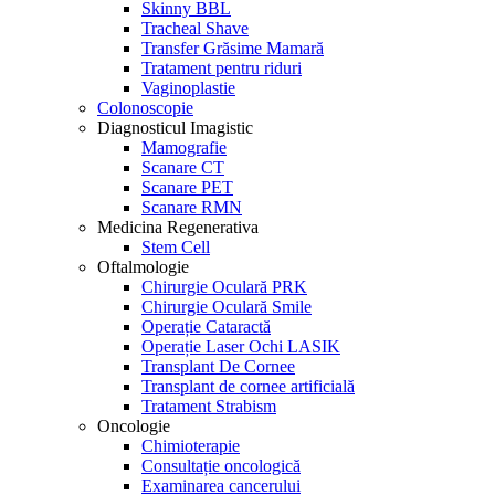
Skinny BBL
Tracheal Shave
Transfer Grăsime Mamară
Tratament pentru riduri
Vaginoplastie
Colonoscopie
Diagnosticul Imagistic
Mamografie
Scanare CT
Scanare PET
Scanare RMN
Medicina Regenerativa
Stem Cell
Oftalmologie
Chirurgie Oculară PRK
Chirurgie Oculară Smile
Operație Cataractă
Operație Laser Ochi LASIK
Transplant De Cornee
Transplant de cornee artificială
Tratament Strabism
Oncologie
Chimioterapie
Consultație oncologică
Examinarea cancerului