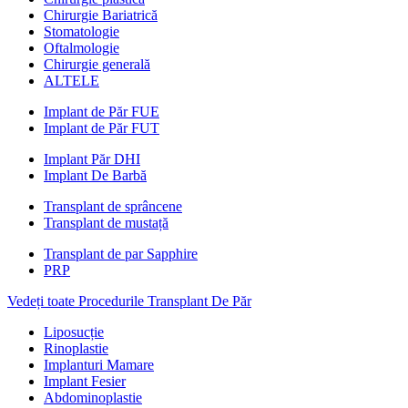
Chirurgie Bariatrică
Stomatologie
Oftalmologie
Chirurgie generală
ALTELE
Implant de Păr FUE
Implant de Păr FUT
Implant Păr DHI
Implant De Barbă
Transplant de sprâncene
Transplant de mustață
Transplant de par Sapphire
PRP
Vedeți toate Procedurile Transplant De Păr
Liposucție
Rinoplastie
Implanturi Mamare
Implant Fesier
Abdominoplastie