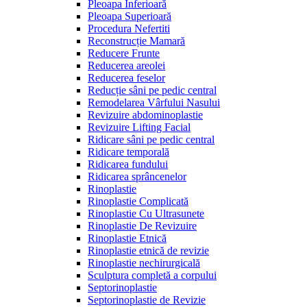
Pleoapa Inferioară
Pleoapa Superioară
Procedura Nefertiti
Reconstrucție Mamară
Reducere Frunte
Reducerea areolei
Reducerea feselor
Reducție sâni pe pedic central
Remodelarea Vârfului Nasului
Revizuire abdominoplastie
Revizuire Lifting Facial
Ridicare sâni pe pedic central
Ridicare temporală
Ridicarea fundului
Ridicarea sprâncenelor
Rinoplastie
Rinoplastie Complicată
Rinoplastie Cu Ultrasunete
Rinoplastie De Revizuire
Rinoplastie Etnică
Rinoplastie etnică de revizie
Rinoplastie nechirurgicală
Sculptura completă a corpului
Septorinoplastie
Septorinoplastie de Revizie