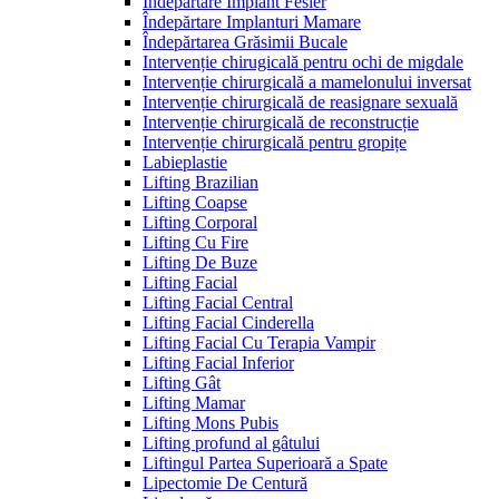
Îndepărtare Implant Fesier
Îndepărtare Implanturi Mamare
Îndepărtarea Grăsimii Bucale
Intervenție chirugicală pentru ochi de migdale
Intervenție chirurgicală a mamelonului inversat
Intervenție chirurgicală de reasignare sexuală
Intervenție chirurgicală de reconstrucție
Intervenție chirurgicală pentru gropițe
Labieplastie
Lifting Brazilian
Lifting Coapse
Lifting Corporal
Lifting Cu Fire
Lifting De Buze
Lifting Facial
Lifting Facial Central
Lifting Facial Cinderella
Lifting Facial Cu Terapia Vampir
Lifting Facial Inferior
Lifting Gât
Lifting Mamar
Lifting Mons Pubis
Lifting profund al gâtului
Liftingul Partea Superioară a Spate
Lipectomie De Centură