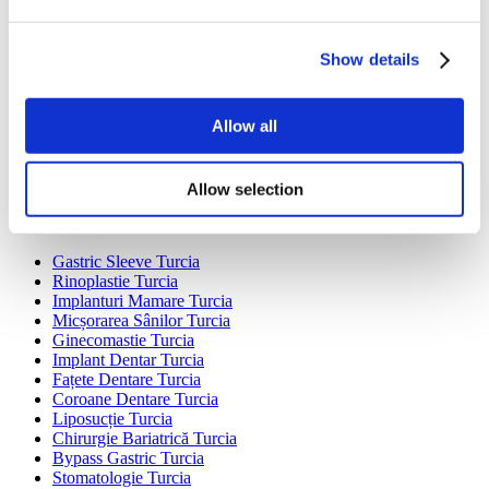
Destinații Populare
Show details
Turcia Clinici
Spain Clinici
Mexico Clinici
Allow all
Poland Clinici
Thailand Clinici
Hungary Clinici
Colombia Clinici
Allow selection
Tratamente Populare în Turcia
Gastric Sleeve Turcia
Rinoplastie Turcia
Implanturi Mamare Turcia
Micșorarea Sânilor Turcia
Ginecomastie Turcia
Implant Dentar Turcia
Fațete Dentare Turcia
Coroane Dentare Turcia
Liposucție Turcia
Chirurgie Bariatrică Turcia
Bypass Gastric Turcia
Stomatologie Turcia