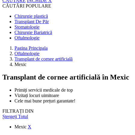
CĂUTARE
ÎNCHIDE
X
CĂUTĂRI POPULARE
Chirurgie plastică
Transplant De Păr
Stomatologie
Chirurgie Bariatrică
Oftalmologie
Pagina Principala
Oftalmologie
Transplant de cornee artificială
Mexic
Transplant de cornee artificială
în Mexic
Primiți servicii medicale de top
Vizitați locuri uimitoare
Cele mai bune prețuri garantate!
FILTRAȚI DIN
Ștergeți Totul
Mexic
X