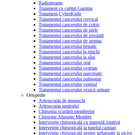
Radioterapie
Tratament cu cuțitul Gamma
Tratament CyberKnife
Tratamentul cancerului cervical
Tratamentul cancerului de colon
Tratamentul cancerului de piele
Tratamentul cancerului de prostată
Tratamentul cancerului de stomac
Tratamentul cancerului hepatic
Tratamentul cancerului la rinichi
Tratamentul cancerului la sâni
Tratamentul cancerului oral
Tratamentul cancerului ovarian
Tratamentul cancerului pancreatic
Tratamentul cancerului pulmonar
Tratamentul cancerului vaginal
Tratamentul cancerului vezicii urinare
Ortopedie
Artroscopia de genunchi
Artroscopia umărului
Chirurgia scurtării membrelor
Chirurgie Alungire Membre
Intervenție chirurgicală cu manșetă rotativă
Intervenție chirurgicală la tunelul carpian
Intervenție chirurgicală pentru inflamație la picior