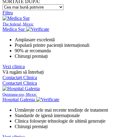
SORTATE DUPĂ:
Filtru
The federal, Mexic
Medica Sur
Amplasare excelentă
Populară printre pacienții internaționali
90% ar recomanda
Chirurgi premiați
Vezi clinica
Vă rugăm să întrebați
Contactați Clinica
Contactați Clinica
Quintana roo, Mexic
Hospital Galenia
Urmărește cele mai recente tendințe de tratament
Standarde de igienă internaționale
Clinica folosește tehnologie de ultimă generație
Chirurgi premiați
Vezi clinica