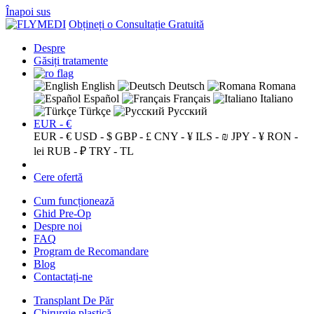
Înapoi sus
Obțineți o Consultație Gratuită
Despre
Găsiți tratamente
English
Deutsch
Romana
Español
Français
Italiano
Türkçe
Русский
EUR - €
EUR - €
USD - $
GBP - £
CNY - ¥
ILS - ₪
JPY - ¥
RON -
lei
RUB - ₽
TRY - TL
Cere ofertă
Cum funcționează
Ghid Pre-Op
Despre noi
FAQ
Program de Recomandare
Blog
Contactați-ne
Transplant De Păr
Chirurgie plastică