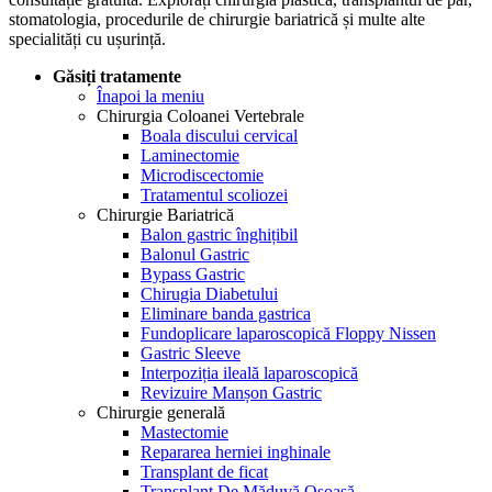
stomatologia, procedurile de chirurgie bariatrică și multe alte
specialități cu ușurință.
Găsiți tratamente
Înapoi la meniu
Chirurgia Coloanei Vertebrale
Boala discului cervical
Laminectomie
Microdiscectomie
Tratamentul scoliozei
Chirurgie Bariatrică
Balon gastric înghițibil
Balonul Gastric
Bypass Gastric
Chirugia Diabetului
Eliminare banda gastrica
Fundoplicare laparoscopică Floppy Nissen
Gastric Sleeve
Interpoziția ileală laparoscopică
Revizuire Manșon Gastric
Chirurgie generală
Mastectomie
Repararea herniei inghinale
Transplant de ficat
Transplant De Măduvă Osoasă