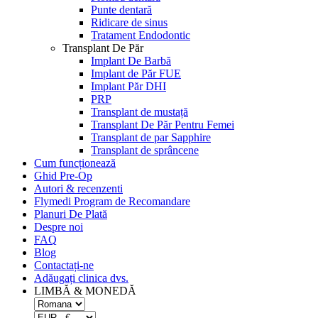
Punte dentară
Ridicare de sinus
Tratament Endodontic
Transplant De Păr
Implant De Barbă
Implant de Păr FUE
Implant Păr DHI
PRP
Transplant de mustață
Transplant De Păr Pentru Femei
Transplant de par Sapphire
Transplant de sprâncene
Cum funcționează
Ghid Pre-Op
Autori & recenzenti
Flymedi Program de Recomandare
Planuri De Plată
Despre noi
FAQ
Blog
Contactați-ne
Adăugați clinica dvs.
LIMBĂ & MONEDĂ