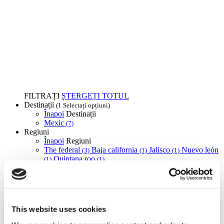
FILTRAȚI
ȘTERGEȚI TOTUL
Destinații
(1 Selectați opțiuni)
Înapoi
Destinații
Mexic
(7)
Regiuni
Înapoi
Regiuni
The federal
Baja california
Jalisco
Nuevo león
(3)
(1)
(1)
Quintana roo
(1)
(1)
Flymedi
TÜRSAB – Tranzacțiile pe flymedi.com sunt gestionate de
MIRAC SARA TOURISM, o agenție de turism din Grupa A
This website uses cookies
înregistrată la TÜRSAB (Certificat Nr.: 12276).
Toate tratamentele sunt efectuate de o instituție de sănătate