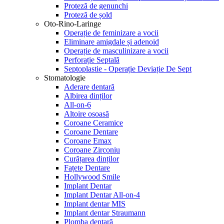
Proteză de genunchi
Proteză de șold
Oto-Rino-Laringe
Operație de feminizare a vocii
Eliminare amigdale și adenoid
Operație de masculinizare a vocii
Perforație Septală
Septoplastie - Operație Deviație De Sept
Stomatologie
Aderare dentară
Albirea dinților
All-on-6
Altoire osoasă
Coroane Ceramice
Coroane Dentare
Coroane Emax
Coroane Zirconiu
Curățarea dinților
Fațete Dentare
Hollywood Smile
Implant Dentar
Implant Dentar All-on-4
Implant dentar MIS
Implant dentar Straumann
Plomba dentară