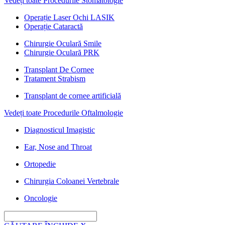
Vedeți toate Procedurile Stomatologie
Operație Laser Ochi LASIK
Operație Cataractă
Chirurgie Oculară Smile
Chirurgie Oculară PRK
Transplant De Cornee
Tratament Strabism
Transplant de cornee artificială
Vedeți toate Procedurile Oftalmologie
Diagnosticul Imagistic
Ear, Nose and Throat
Ortopedie
Chirurgia Coloanei Vertebrale
Oncologie