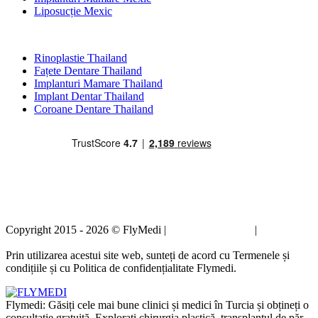
Liposucție Mexic
Tratamente Populare în Thailand
Rinoplastie Thailand
Fațete Dentare Thailand
Implanturi Mamare Thailand
Implant Dentar Thailand
Coroane Dentare Thailand
Copyright 2015 - 2026 © FlyMedi |
Termeni și condiții
|
Politica de
confidențialitate
Prin utilizarea acestui site web, sunteți de acord cu Termenele și
condițiile și cu Politica de confidențialitate Flymedi.
Flymedi: Găsiți cele mai bune clinici și medici în Turcia și obțineți o
consultație gratuită. Explorați chirurgia plastică, transplantul de păr,