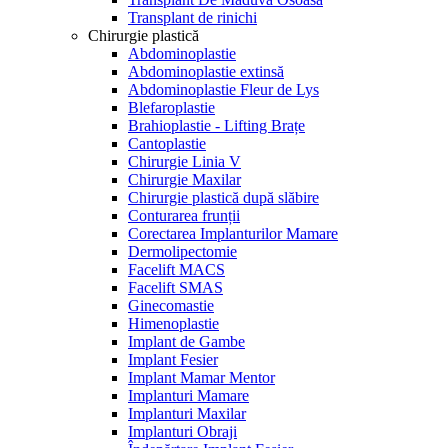
Transplant de rinichi
Chirurgie plastică
Abdominoplastie
Abdominoplastie extinsă
Abdominoplastie Fleur de Lys
Blefaroplastie
Brahioplastie - Lifting Brațe
Cantoplastie
Chirurgie Linia V
Chirurgie Maxilar
Chirurgie plastică după slăbire
Conturarea frunții
Corectarea Implanturilor Mamare
Dermolipectomie
Facelift MACS
Facelift SMAS
Ginecomastie
Himenoplastie
Implant de Gambe
Implant Fesier
Implant Mamar Mentor
Implanturi Mamare
Implanturi Maxilar
Implanturi Obraji