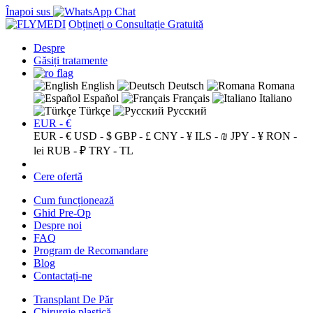
Înapoi sus
Obțineți o Consultație Gratuită
Despre
Găsiți tratamente
English
Deutsch
Romana
Español
Français
Italiano
Türkçe
Русский
EUR - €
EUR - €
USD - $
GBP - £
CNY - ¥
ILS - ₪
JPY - ¥
RON -
lei
RUB - ₽
TRY - TL
Cere ofertă
Cum funcționează
Ghid Pre-Op
Despre noi
FAQ
Program de Recomandare
Blog
Contactați-ne
Transplant De Păr
Chirurgie plastică