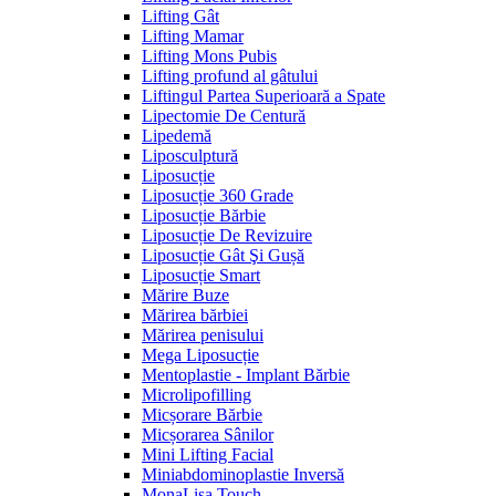
Lifting Gât
Lifting Mamar
Lifting Mons Pubis
Lifting profund al gâtului
Liftingul Partea Superioară a Spate
Lipectomie De Centură
Lipedemă
Liposculptură
Liposucție
Liposucție 360 Grade
Liposucție Bărbie
Liposucție De Revizuire
Liposucție Gât Şi Gușă
Liposucție Smart
Mărire Buze
Mărirea bărbiei
Mărirea penisului
Mega Liposucție
Mentoplastie - Implant Bărbie
Microlipofilling
Micșorare Bărbie
Micșorarea Sânilor
Mini Lifting Facial
Miniabdominoplastie Inversă
MonaLisa Touch