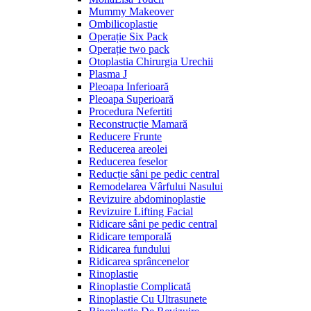
Mummy Makeover
Ombilicoplastie
Operație Six Pack
Operație two pack
Otoplastia Chirurgia Urechii
Plasma J
Pleoapa Inferioară
Pleoapa Superioară
Procedura Nefertiti
Reconstrucție Mamară
Reducere Frunte
Reducerea areolei
Reducerea feselor
Reducție sâni pe pedic central
Remodelarea Vârfului Nasului
Revizuire abdominoplastie
Revizuire Lifting Facial
Ridicare sâni pe pedic central
Ridicare temporală
Ridicarea fundului
Ridicarea sprâncenelor
Rinoplastie
Rinoplastie Complicată
Rinoplastie Cu Ultrasunete