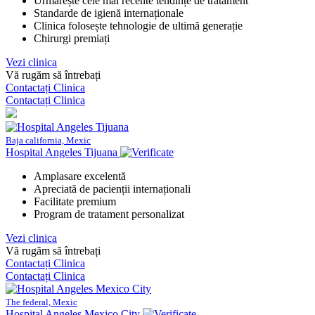
Urmărește cele mai recente tendințe de tratament
Standarde de igienă internaționale
Clinica folosește tehnologie de ultimă generație
Chirurgi premiați
Vezi clinica
Vă rugăm să întrebați
Contactați Clinica
Contactați Clinica
Baja california, Mexic
Hospital Angeles Tijuana
Amplasare excelentă
Apreciată de pacienții internaționali
Facilitate premium
Program de tratament personalizat
Vezi clinica
Vă rugăm să întrebați
Contactați Clinica
Contactați Clinica
The federal, Mexic
Hospital Angeles Mexico City