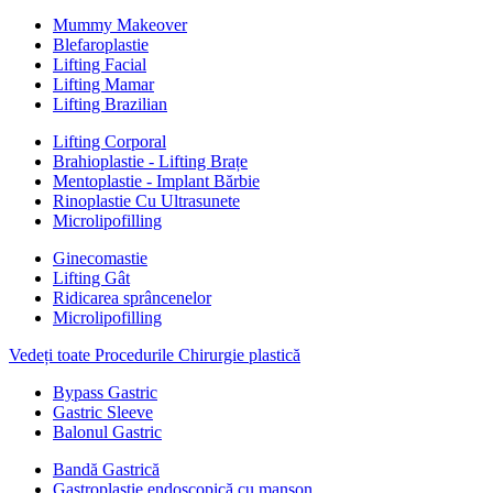
Mummy Makeover
Blefaroplastie
Lifting Facial
Lifting Mamar
Lifting Brazilian
Lifting Corporal
Brahioplastie - Lifting Brațe
Mentoplastie - Implant Bărbie
Rinoplastie Cu Ultrasunete
Microlipofilling
Ginecomastie
Lifting Gât
Ridicarea sprâncenelor
Microlipofilling
Vedeți toate Procedurile Chirurgie plastică
Bypass Gastric
Gastric Sleeve
Balonul Gastric
Bandă Gastrică
Gastroplastie endoscopică cu manșon