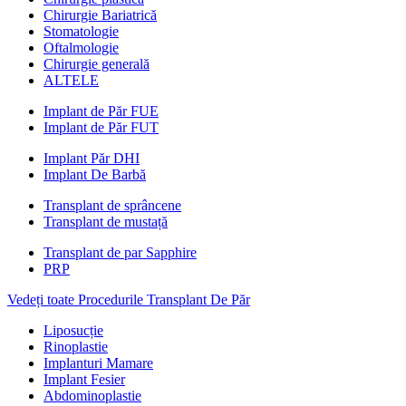
Chirurgie Bariatrică
Stomatologie
Oftalmologie
Chirurgie generală
ALTELE
Implant de Păr FUE
Implant de Păr FUT
Implant Păr DHI
Implant De Barbă
Transplant de sprâncene
Transplant de mustață
Transplant de par Sapphire
PRP
Vedeți toate Procedurile Transplant De Păr
Liposucție
Rinoplastie
Implanturi Mamare
Implant Fesier
Abdominoplastie