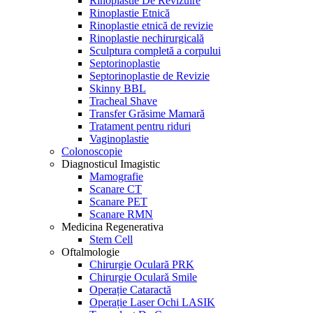
Rinoplastie De Revizuire
Rinoplastie Etnică
Rinoplastie etnică de revizie
Rinoplastie nechirurgicală
Sculptura completă a corpului
Septorinoplastie
Septorinoplastie de Revizie
Skinny BBL
Tracheal Shave
Transfer Grăsime Mamară
Tratament pentru riduri
Vaginoplastie
Colonoscopie
Diagnosticul Imagistic
Mamografie
Scanare CT
Scanare PET
Scanare RMN
Medicina Regenerativa
Stem Cell
Oftalmologie
Chirurgie Oculară PRK
Chirurgie Oculară Smile
Operație Cataractă
Operație Laser Ochi LASIK