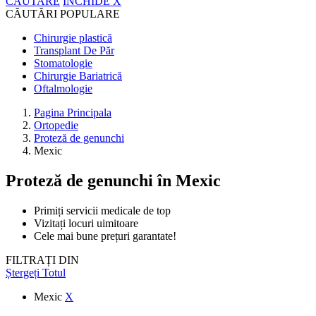
CĂUTARE
ÎNCHIDE
X
CĂUTĂRI POPULARE
Chirurgie plastică
Transplant De Păr
Stomatologie
Chirurgie Bariatrică
Oftalmologie
Pagina Principala
Ortopedie
Proteză de genunchi
Mexic
Proteză de genunchi
în Mexic
Primiți servicii medicale de top
Vizitați locuri uimitoare
Cele mai bune prețuri garantate!
FILTRAȚI DIN
Ștergeți Totul
Mexic
X