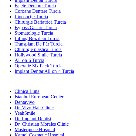
Implant Dentar Turcia
Fațete Dentare Turcia
Coroane Dentare Turcia
Liposucție Turcia
Chirurgie Bariatrică Turcia
Bypass Gastric Turcia
Stomatologie Turcia
Lifting Brazilian Turcia
Transplant De Păr Turcia
Chirurgie plastică Turcia
Hollywood Smile Turcia
All-on-6 Turcia
Operație Six Pack Turcia
Implant Dentar All-on-4 Turcia
Clinici Populare
Clinica Luna
Istanbul European Center
Dentavivo
Dr. Vivo Hair Clinic
YeahSmile
Dr. Implant Dentist
Dr. Christian Morales Clinic
Masterpiece Hospital
Kamol Cosmetic Hospital