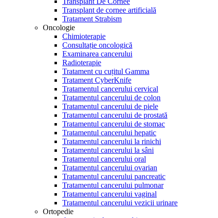
Transplant De Cornee
Transplant de cornee artificială
Tratament Strabism
Oncologie
Chimioterapie
Consultație oncologică
Examinarea cancerului
Radioterapie
Tratament cu cuțitul Gamma
Tratament CyberKnife
Tratamentul cancerului cervical
Tratamentul cancerului de colon
Tratamentul cancerului de piele
Tratamentul cancerului de prostată
Tratamentul cancerului de stomac
Tratamentul cancerului hepatic
Tratamentul cancerului la rinichi
Tratamentul cancerului la sâni
Tratamentul cancerului oral
Tratamentul cancerului ovarian
Tratamentul cancerului pancreatic
Tratamentul cancerului pulmonar
Tratamentul cancerului vaginal
Tratamentul cancerului vezicii urinare
Ortopedie