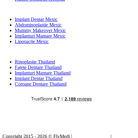
Tratamente Populare în Mexic
Implant Dentar Mexic
Abdominoplastie Mexic
Mummy Makeover Mexic
Implanturi Mamare Mexic
Liposucție Mexic
Tratamente Populare în Thailand
Rinoplastie Thailand
Fațete Dentare Thailand
Implanturi Mamare Thailand
Implant Dentar Thailand
Coroane Dentare Thailand
Copyright 2015 - 2026 © FlyMedi |
Termeni și condiții
|
Politica de