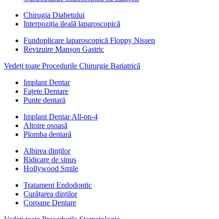
Chirugia Diabetului
Interpoziția ileală laparoscopică
Fundoplicare laparoscopică Floppy Nissen
Revizuire Manșon Gastric
Vedeți toate Procedurile Chirurgie Bariatrică
Implant Dentar
Fațete Dentare
Punte dentară
Implant Dentar All-on-4
Altoire osoasă
Plomba dentară
Albirea dinților
Ridicare de sinus
Hollywood Smile
Tratament Endodontic
Curățarea dinților
Coroane Dentare