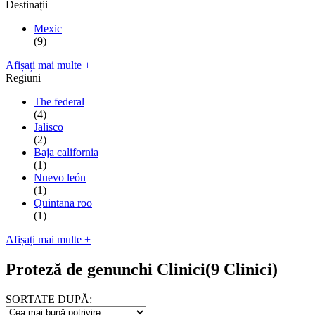
Destinații
Mexic
(9)
Afișați mai multe +
Regiuni
The federal
(4)
Jalisco
(2)
Baja california
(1)
Nuevo león
(1)
Quintana roo
(1)
Afișați mai multe +
Proteză de genunchi Clinici
(9 Clinici)
SORTATE DUPĂ: