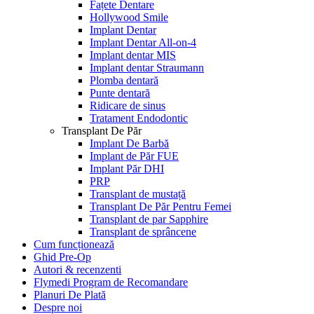
Fațete Dentare
Hollywood Smile
Implant Dentar
Implant Dentar All-on-4
Implant dentar MIS
Implant dentar Straumann
Plomba dentară
Punte dentară
Ridicare de sinus
Tratament Endodontic
Transplant De Păr
Implant De Barbă
Implant de Păr FUE
Implant Păr DHI
PRP
Transplant de mustață
Transplant De Păr Pentru Femei
Transplant de par Sapphire
Transplant de sprâncene
Cum funcționează
Ghid Pre-Op
Autori & recenzenti
Flymedi Program de Recomandare
Planuri De Plată
Despre noi