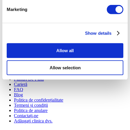
Flymedi
Marketing
TÜRSAB – Tranzacțiile pe flymedi.com sunt gestionate de
MIRAC SARA TOURISM, o agenție de turism din Grupa A
înregistrată la TÜRSAB (Certificat Nr.: 12276).
Toate tratamentele sunt efectuate de o instituție de sănătate
Show details
certificată în turism medical.
Allow all
Despre noi
Cum funcționează
Ghid Pre-Op
Allow selection
Autori & recenzenti
Flymedi Program de Recomandare
Planuri De Plată
Carieră
FAQ
Blog
Politica de confidențialitate
Termeni și condiții
Politica de anulare
Contactați-ne
Adăugați clinica dvs.