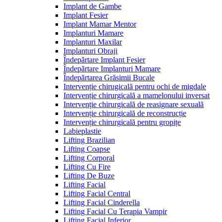
Implant de Gambe
Implant Fesier
Implant Mamar Mentor
Implanturi Mamare
Implanturi Maxilar
Implanturi Obraji
Îndepărtare Implant Fesier
Îndepărtare Implanturi Mamare
Îndepărtarea Grăsimii Bucale
Intervenție chirugicală pentru ochi de migdale
Intervenție chirurgicală a mamelonului inversat
Intervenție chirurgicală de reasignare sexuală
Intervenție chirurgicală de reconstrucție
Intervenție chirurgicală pentru gropițe
Labieplastie
Lifting Brazilian
Lifting Coapse
Lifting Corporal
Lifting Cu Fire
Lifting De Buze
Lifting Facial
Lifting Facial Central
Lifting Facial Cinderella
Lifting Facial Cu Terapia Vampir
Lifting Facial Inferior