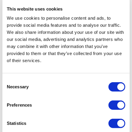
This website uses cookies
We use cookies to personalise content and ads, to
provide social media features and to analyse our traffic.
We also share information about your use of our site with
our social media, advertising and analytics partners who
may combine it with other information that you’ve
provided to them or that they’ve collected from your use
of their services.
Consent
Videoclipurile pacienților Flymedi
Necessary
Selection
FILTRAȚI
ȘTERGEȚI TOTUL
Destinații
(1 Selectați opțiuni)
Înapoi
Destinații
Preferences
Mexic
(9)
Regiuni
Înapoi
Regiuni
The federal
Jalisco
Baja california
Nuevo león
Statistics
(4)
(2)
(1)
Quintana roo
(1)
(1)