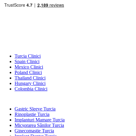
Destinații Populare
Turcia Clinici
Spain Clinici
Mexico Clinici
Poland Clinici
Thailand Clinici
Hungary Clinici
Colombia Clinici
Tratamente Populare în Turcia
Gastric Sleeve Turcia
Rinoplastie Turcia
Implanturi Mamare Turcia
Micșorarea Sânilor Turcia
Ginecomastie Turcia