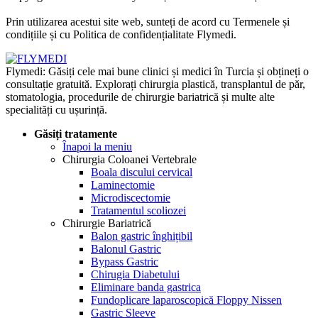
confidențialitate
Prin utilizarea acestui site web, sunteți de acord cu Termenele și
condițiile și cu Politica de confidențialitate Flymedi.
Flymedi: Găsiți cele mai bune clinici și medici în Turcia și obțineți o
consultație gratuită. Explorați chirurgia plastică, transplantul de păr,
stomatologia, procedurile de chirurgie bariatrică și multe alte
specialități cu ușurință.
Găsiți tratamente
Înapoi la meniu
Chirurgia Coloanei Vertebrale
Boala discului cervical
Laminectomie
Microdiscectomie
Tratamentul scoliozei
Chirurgie Bariatrică
Balon gastric înghițibil
Balonul Gastric
Bypass Gastric
Chirugia Diabetului
Eliminare banda gastrica
Fundoplicare laparoscopică Floppy Nissen
Gastric Sleeve