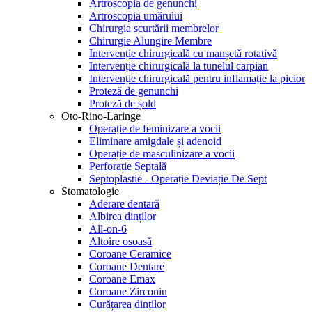
Artroscopia de genunchi
Artroscopia umărului
Chirurgia scurtării membrelor
Chirurgie Alungire Membre
Intervenție chirurgicală cu manșetă rotativă
Intervenție chirurgicală la tunelul carpian
Intervenție chirurgicală pentru inflamație la picior
Proteză de genunchi
Proteză de șold
Oto-Rino-Laringe
Operație de feminizare a vocii
Eliminare amigdale și adenoid
Operație de masculinizare a vocii
Perforație Septală
Septoplastie - Operație Deviație De Sept
Stomatologie
Aderare dentară
Albirea dinților
All-on-6
Altoire osoasă
Coroane Ceramice
Coroane Dentare
Coroane Emax
Coroane Zirconiu
Curățarea dinților