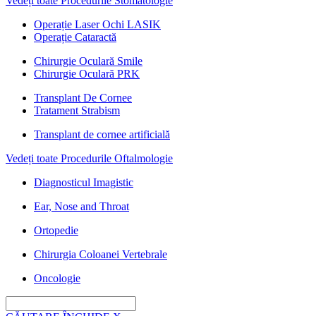
Vedeți toate Procedurile Stomatologie
Operație Laser Ochi LASIK
Operație Cataractă
Chirurgie Oculară Smile
Chirurgie Oculară PRK
Transplant De Cornee
Tratament Strabism
Transplant de cornee artificială
Vedeți toate Procedurile Oftalmologie
Diagnosticul Imagistic
Ear, Nose and Throat
Ortopedie
Chirurgia Coloanei Vertebrale
Oncologie