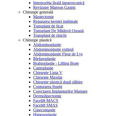
Interpoziția ileală laparoscopică
Revizuire Manșon Gastric
Chirurgie generală
Mastectomie
Repararea herniei inghinale
Transplant de ficat
Transplant De Măduvă Osoasă
Transplant de rinichi
Chirurgie plastică
Abdominoplastie
Abdominoplastie extinsă
Abdominoplastie Fleur de Lys
Blefaroplastie
Brahioplastie - Lifting Brațe
Cantoplastie
Chirurgie Linia V
Chirurgie Maxilar
Chirurgie plastică după slăbire
Conturarea frunții
Corectarea Implanturilor Mamare
Dermolipectomie
Facelift MACS
Facelift SMAS
Ginecomastie
Himenoplastie