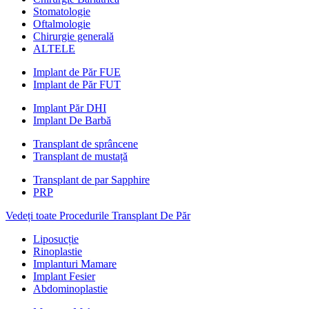
Stomatologie
Oftalmologie
Chirurgie generală
ALTELE
Implant de Păr FUE
Implant de Păr FUT
Implant Păr DHI
Implant De Barbă
Transplant de sprâncene
Transplant de mustață
Transplant de par Sapphire
PRP
Vedeți toate Procedurile Transplant De Păr
Liposucție
Rinoplastie
Implanturi Mamare
Implant Fesier
Abdominoplastie