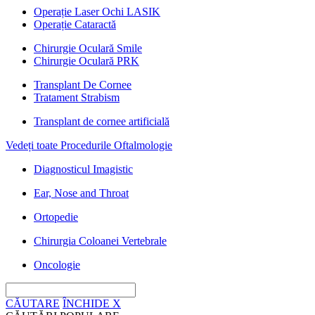
Operație Laser Ochi LASIK
Operație Cataractă
Chirurgie Oculară Smile
Chirurgie Oculară PRK
Transplant De Cornee
Tratament Strabism
Transplant de cornee artificială
Vedeți toate Procedurile Oftalmologie
Diagnosticul Imagistic
Ear, Nose and Throat
Ortopedie
Chirurgia Coloanei Vertebrale
Oncologie
CĂUTARE
ÎNCHIDE
X