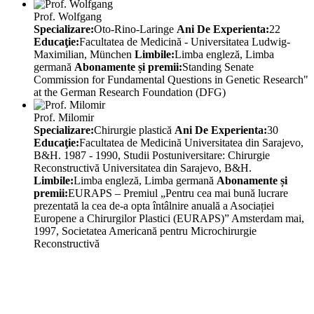
Prof. Wolfgang
Specializare:
Oto-Rino-Laringe
Ani De Experienta:
22
Educaţie:
Facultatea de Medicină - Universitatea Ludwig-
Maximilian, München
Limbile:
Limba engleză, Limba
germană
Abonamente și premii:
Standing Senate
Commission for Fundamental Questions in Genetic Research"
at the German Research Foundation (DFG)
Prof. Milomir
Specializare:
Chirurgie plastică
Ani De Experienta:
30
Educaţie:
Facultatea de Medicină Universitatea din Sarajevo,
B&H. 1987 - 1990, Studii Postuniversitare: Chirurgie
Reconstructivă Universitatea din Sarajevo, B&H.
Limbile:
Limba engleză, Limba germană
Abonamente și
premii:
EURAPS – Premiul „Pentru cea mai bună lucrare
prezentată la cea de-a opta întâlnire anuală a Asociației
Europene a Chirurgilor Plastici (EURAPS)” Amsterdam mai,
1997, Societatea Americană pentru Microchirurgie
Reconstructivă