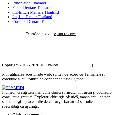
Rinoplastie Thailand
Fațete Dentare Thailand
Implanturi Mamare Thailand
Implant Dentar Thailand
Coroane Dentare Thailand
Copyright 2015 - 2026 © FlyMedi |
Termeni și condiții
|
Politica de
confidențialitate
Prin utilizarea acestui site web, sunteți de acord cu Termenele și
condițiile și cu Politica de confidențialitate Flymedi.
Flymedi: Găsiți cele mai bune clinici și medici în Turcia și obțineți o
consultație gratuită. Explorați chirurgia plastică, transplantul de păr,
stomatologia, procedurile de chirurgie bariatrică și multe alte
specialități cu ușurință.
Găsiți tratamente