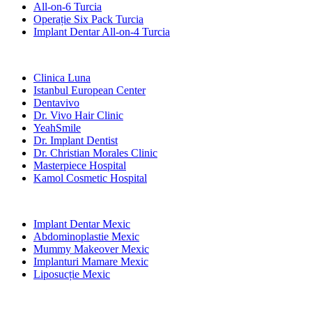
All-on-6 Turcia
Operație Six Pack Turcia
Implant Dentar All-on-4 Turcia
Clinici Populare
Clinica Luna
Istanbul European Center
Dentavivo
Dr. Vivo Hair Clinic
YeahSmile
Dr. Implant Dentist
Dr. Christian Morales Clinic
Masterpiece Hospital
Kamol Cosmetic Hospital
Tratamente Populare în Mexic
Implant Dentar Mexic
Abdominoplastie Mexic
Mummy Makeover Mexic
Implanturi Mamare Mexic
Liposucție Mexic
Tratamente Populare în Thailand