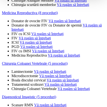
Chirurgie Alungire Membre
Vă rugăm să întrebați
Chirurgia scurtării membrelor
Vă rugăm să întrebați
Medicina Reproductiva (8 proceduri)
Donator de ovocite FIV
Vă rugăm să întrebați
Donator de ovocite FIV cu Donator de spermă
Vă rugăm să
întrebați
FIV cu ICSI
Vă rugăm să întrebați
FIV
Vă rugăm să întrebați
ICSI
Vă rugăm să întrebați
PGD
Vă rugăm să întrebați
FIV cu IMSI
Vă rugăm să întrebați
Medicina Reproductiva
Vă rugăm să întrebați
Chirurgia Coloanei Vertebrale (5 proceduri)
Laminectomie
Vă rugăm să întrebați
Microdiscectomie
Vă rugăm să întrebați
Boala discului cervical
Vă rugăm să întrebați
Tratamentul scoliozei
Vă rugăm să întrebați
Chirurgia Coloanei Vertebrale
Vă rugăm să întrebați
Diagnosticul Imagistic (5 proceduri)
Scanare RMN
Vă rugăm să întrebați