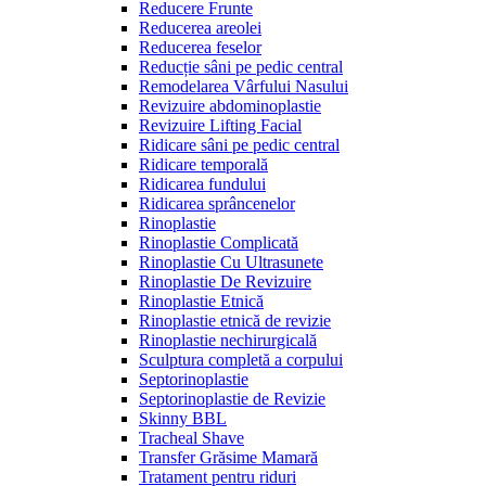
Reducere Frunte
Reducerea areolei
Reducerea feselor
Reducție sâni pe pedic central
Remodelarea Vârfului Nasului
Revizuire abdominoplastie
Revizuire Lifting Facial
Ridicare sâni pe pedic central
Ridicare temporală
Ridicarea fundului
Ridicarea sprâncenelor
Rinoplastie
Rinoplastie Complicată
Rinoplastie Cu Ultrasunete
Rinoplastie De Revizuire
Rinoplastie Etnică
Rinoplastie etnică de revizie
Rinoplastie nechirurgicală
Sculptura completă a corpului
Septorinoplastie
Septorinoplastie de Revizie
Skinny BBL
Tracheal Shave
Transfer Grăsime Mamară
Tratament pentru riduri