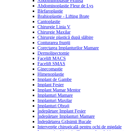
Abdominoplastie extinsă
Abdominoplastie Fleur de Lys
Blefaroplastie
Brahioplastie - Lifting Brațe
Cantoplastie
Chirurgie Linia V
Chirurgie Maxilar
Chirurgie plastică după slăbire
Conturarea frunții
Corectarea Implanturilor Mamare
Dermolipectomie
Facelift MACS
Facelift SMAS
Ginecomastie
Himenoplastie
Implant de Gambe
Implant Fesier
Implant Mamar Mentor
Implanturi Mamare
Implanturi Maxilar
Implanturi Obraji
Îndepărtare Implant Fesier
Îndepărtare Implanturi Mamare
Îndepărtarea Grăsimii Bucale
Intervenție chirugicală pentru ochi de migdale