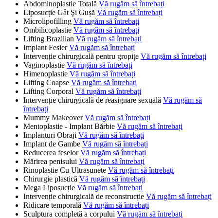
Abdominoplastie Totală
Vă rugăm să întrebați
Liposucție Gât Şi Gușă
Vă rugăm să întrebați
Microlipofilling
Vă rugăm să întrebați
Ombilicoplastie
Vă rugăm să întrebați
Lifting Brazilian
Vă rugăm să întrebați
Implant Fesier
Vă rugăm să întrebați
Intervenție chirurgicală pentru gropițe
Vă rugăm să întrebați
Vaginoplastie
Vă rugăm să întrebați
Himenoplastie
Vă rugăm să întrebați
Lifting Coapse
Vă rugăm să întrebați
Lifting Corporal
Vă rugăm să întrebați
Intervenție chirurgicală de reasignare sexuală
Vă rugăm să
întrebați
Mummy Makeover
Vă rugăm să întrebați
Mentoplastie - Implant Bărbie
Vă rugăm să întrebați
Implanturi Obraji
Vă rugăm să întrebați
Implant de Gambe
Vă rugăm să întrebați
Reducerea feselor
Vă rugăm să întrebați
Mărirea penisului
Vă rugăm să întrebați
Rinoplastie Cu Ultrasunete
Vă rugăm să întrebați
Chirurgie plastică
Vă rugăm să întrebați
Mega Liposucție
Vă rugăm să întrebați
Intervenție chirurgicală de reconstrucție
Vă rugăm să întrebați
Ridicare temporală
Vă rugăm să întrebați
Sculptura completă a corpului
Vă rugăm să întrebați