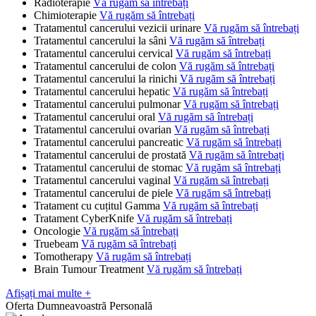
Radioterapie
Vă rugăm să întrebați
Chimioterapie
Vă rugăm să întrebați
Tratamentul cancerului vezicii urinare
Vă rugăm să întrebați
Tratamentul cancerului la sâni
Vă rugăm să întrebați
Tratamentul cancerului cervical
Vă rugăm să întrebați
Tratamentul cancerului de colon
Vă rugăm să întrebați
Tratamentul cancerului la rinichi
Vă rugăm să întrebați
Tratamentul cancerului hepatic
Vă rugăm să întrebați
Tratamentul cancerului pulmonar
Vă rugăm să întrebați
Tratamentul cancerului oral
Vă rugăm să întrebați
Tratamentul cancerului ovarian
Vă rugăm să întrebați
Tratamentul cancerului pancreatic
Vă rugăm să întrebați
Tratamentul cancerului de prostată
Vă rugăm să întrebați
Tratamentul cancerului de stomac
Vă rugăm să întrebați
Tratamentul cancerului vaginal
Vă rugăm să întrebați
Tratamentul cancerului de piele
Vă rugăm să întrebați
Tratament cu cuțitul Gamma
Vă rugăm să întrebați
Tratament CyberKnife
Vă rugăm să întrebați
Oncologie
Vă rugăm să întrebați
Truebeam
Vă rugăm să întrebați
Tomotherapy
Vă rugăm să întrebați
Brain Tumour Treatment
Vă rugăm să întrebați
Afișați mai multe +
Oferta Dumneavoastră Personală