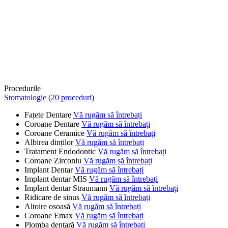
Procedurile
Stomatologie (20 proceduri)
Fațete Dentare
Vă rugăm să întrebați
Coroane Dentare
Vă rugăm să întrebați
Coroane Ceramice
Vă rugăm să întrebați
Albirea dinților
Vă rugăm să întrebați
Tratament Endodontic
Vă rugăm să întrebați
Coroane Zirconiu
Vă rugăm să întrebați
Implant Dentar
Vă rugăm să întrebați
Implant dentar MIS
Vă rugăm să întrebați
Implant dentar Straumann
Vă rugăm să întrebați
Ridicare de sinus
Vă rugăm să întrebați
Altoire osoasă
Vă rugăm să întrebați
Coroane Emax
Vă rugăm să întrebați
Plomba dentară
Vă rugăm să întrebați