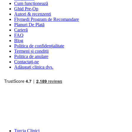
Cum funcționează
Ghid Pre-Op
Autori & recenzenti
Flymedi Program de Recomandare
Planuri De Plată
Carieră
FAQ
Blog
Politica de confidențialitate
Termeni și condiții
Politica de anulare
Contactați-ne
Adăugați clinica dvs.
Destinații Populare
Turcia Clinici