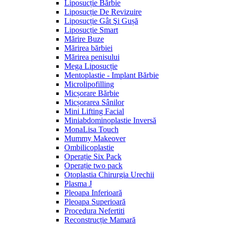
Liposucție Bărbie
Liposucție De Revizuire
Liposucție Gât Şi Gușă
Liposucție Smart
Mărire Buze
Mărirea bărbiei
Mărirea penisului
Mega Liposucție
Mentoplastie - Implant Bărbie
Microlipofilling
Micșorare Bărbie
Micșorarea Sânilor
Mini Lifting Facial
Miniabdominoplastie Inversă
MonaLisa Touch
Mummy Makeover
Ombilicoplastie
Operație Six Pack
Operație two pack
Otoplastia Chirurgia Urechii
Plasma J
Pleoapa Inferioară
Pleoapa Superioară
Procedura Nefertiti
Reconstrucție Mamară