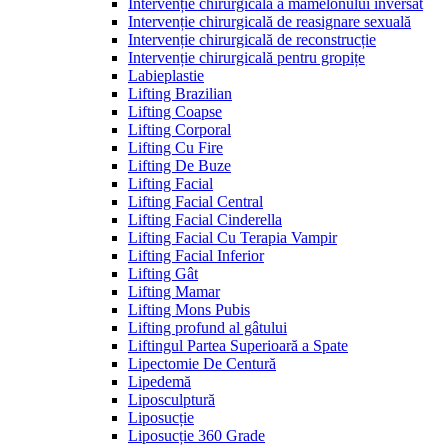
Intervenție chirurgicală a mamelonului inversat
Intervenție chirurgicală de reasignare sexuală
Intervenție chirurgicală de reconstrucție
Intervenție chirurgicală pentru gropițe
Labieplastie
Lifting Brazilian
Lifting Coapse
Lifting Corporal
Lifting Cu Fire
Lifting De Buze
Lifting Facial
Lifting Facial Central
Lifting Facial Cinderella
Lifting Facial Cu Terapia Vampir
Lifting Facial Inferior
Lifting Gât
Lifting Mamar
Lifting Mons Pubis
Lifting profund al gâtului
Liftingul Partea Superioară a Spate
Lipectomie De Centură
Lipedemă
Liposculptură
Liposucție
Liposucție 360 Grade