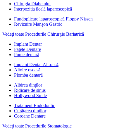
Chirugia Diabetului
Interpoziția ileală laparoscopică
Fundoplicare laparoscopică Floppy Nissen
Revizuire Manșon Gastric
Vedeți toate Procedurile Chirurgie Bariatrică
Implant Dentar
Fațete Dentare
Punte dentară
Implant Dentar All-on-4
Altoire osoasă
Plomba dentară
Albirea dinților
Ridicare de sinus
Hollywood Smile
Tratament Endodontic
Curățarea dinților
Coroane Dentare
Vedeți toate Procedurile Stomatologie