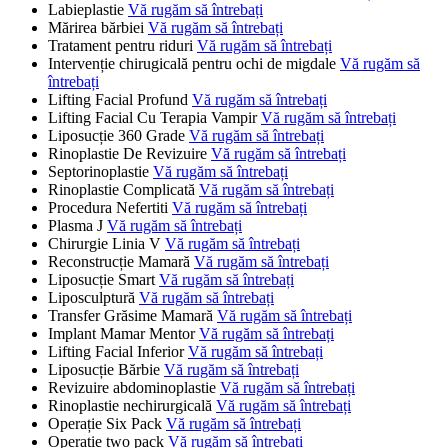
Labieplastie
Vă rugăm să întrebați
Mărirea bărbiei
Vă rugăm să întrebați
Tratament pentru riduri
Vă rugăm să întrebați
Intervenție chirugicală pentru ochi de migdale
Vă rugăm să
întrebați
Lifting Facial Profund
Vă rugăm să întrebați
Lifting Facial Cu Terapia Vampir
Vă rugăm să întrebați
Liposucție 360 Grade
Vă rugăm să întrebați
Rinoplastie De Revizuire
Vă rugăm să întrebați
Septorinoplastie
Vă rugăm să întrebați
Rinoplastie Complicată
Vă rugăm să întrebați
Procedura Nefertiti
Vă rugăm să întrebați
Plasma J
Vă rugăm să întrebați
Chirurgie Linia V
Vă rugăm să întrebați
Reconstrucție Mamară
Vă rugăm să întrebați
Liposucție Smart
Vă rugăm să întrebați
Liposculptură
Vă rugăm să întrebați
Transfer Grăsime Mamară
Vă rugăm să întrebați
Implant Mamar Mentor
Vă rugăm să întrebați
Lifting Facial Inferior
Vă rugăm să întrebați
Liposucție Bărbie
Vă rugăm să întrebați
Revizuire abdominoplastie
Vă rugăm să întrebați
Rinoplastie nechirurgicală
Vă rugăm să întrebați
Operație Six Pack
Vă rugăm să întrebați
Operație two pack
Vă rugăm să întrebați