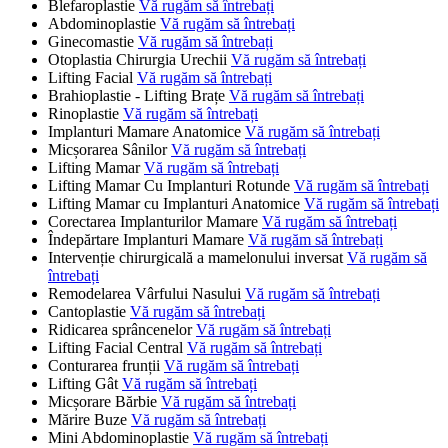
Blefaroplastie
Vă rugăm să întrebați
Abdominoplastie
Vă rugăm să întrebați
Ginecomastie
Vă rugăm să întrebați
Otoplastia Chirurgia Urechii
Vă rugăm să întrebați
Lifting Facial
Vă rugăm să întrebați
Brahioplastie - Lifting Brațe
Vă rugăm să întrebați
Rinoplastie
Vă rugăm să întrebați
Implanturi Mamare Anatomice
Vă rugăm să întrebați
Micșorarea Sânilor
Vă rugăm să întrebați
Lifting Mamar
Vă rugăm să întrebați
Lifting Mamar Cu Implanturi Rotunde
Vă rugăm să întrebați
Lifting Mamar cu Implanturi Anatomice
Vă rugăm să întrebați
Corectarea Implanturilor Mamare
Vă rugăm să întrebați
Îndepărtare Implanturi Mamare
Vă rugăm să întrebați
Intervenție chirurgicală a mamelonului inversat
Vă rugăm să
întrebați
Remodelarea Vârfului Nasului
Vă rugăm să întrebați
Cantoplastie
Vă rugăm să întrebați
Ridicarea sprâncenelor
Vă rugăm să întrebați
Lifting Facial Central
Vă rugăm să întrebați
Conturarea frunții
Vă rugăm să întrebați
Lifting Gât
Vă rugăm să întrebați
Micșorare Bărbie
Vă rugăm să întrebați
Mărire Buze
Vă rugăm să întrebați
Mini Abdominoplastie
Vă rugăm să întrebați