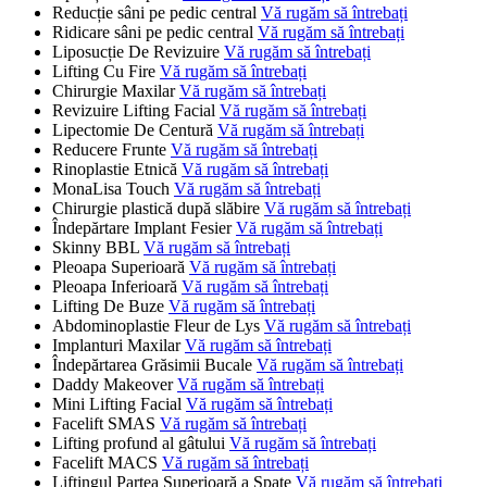
Reducție sâni pe pedic central
Vă rugăm să întrebați
Ridicare sâni pe pedic central
Vă rugăm să întrebați
Liposucție De Revizuire
Vă rugăm să întrebați
Lifting Cu Fire
Vă rugăm să întrebați
Chirurgie Maxilar
Vă rugăm să întrebați
Revizuire Lifting Facial
Vă rugăm să întrebați
Lipectomie De Centură
Vă rugăm să întrebați
Reducere Frunte
Vă rugăm să întrebați
Rinoplastie Etnică
Vă rugăm să întrebați
MonaLisa Touch
Vă rugăm să întrebați
Chirurgie plastică după slăbire
Vă rugăm să întrebați
Îndepărtare Implant Fesier
Vă rugăm să întrebați
Skinny BBL
Vă rugăm să întrebați
Pleoapa Superioară
Vă rugăm să întrebați
Pleoapa Inferioară
Vă rugăm să întrebați
Lifting De Buze
Vă rugăm să întrebați
Abdominoplastie Fleur de Lys
Vă rugăm să întrebați
Implanturi Maxilar
Vă rugăm să întrebați
Îndepărtarea Grăsimii Bucale
Vă rugăm să întrebați
Daddy Makeover
Vă rugăm să întrebați
Mini Lifting Facial
Vă rugăm să întrebați
Facelift SMAS
Vă rugăm să întrebați
Lifting profund al gâtului
Vă rugăm să întrebați
Facelift MACS
Vă rugăm să întrebați
Liftingul Partea Superioară a Spate
Vă rugăm să întrebați