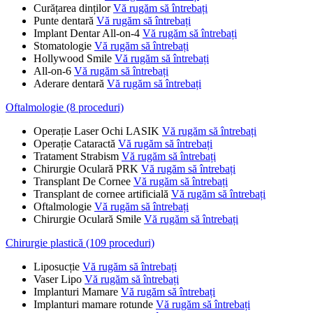
Curățarea dinților
Vă rugăm să întrebați
Punte dentară
Vă rugăm să întrebați
Implant Dentar All-on-4
Vă rugăm să întrebați
Stomatologie
Vă rugăm să întrebați
Hollywood Smile
Vă rugăm să întrebați
All-on-6
Vă rugăm să întrebați
Aderare dentară
Vă rugăm să întrebați
Oftalmologie (8 proceduri)
Operație Laser Ochi LASIK
Vă rugăm să întrebați
Operație Cataractă
Vă rugăm să întrebați
Tratament Strabism
Vă rugăm să întrebați
Chirurgie Oculară PRK
Vă rugăm să întrebați
Transplant De Cornee
Vă rugăm să întrebați
Transplant de cornee artificială
Vă rugăm să întrebați
Oftalmologie
Vă rugăm să întrebați
Chirurgie Oculară Smile
Vă rugăm să întrebați
Chirurgie plastică (109 proceduri)
Liposucție
Vă rugăm să întrebați
Vaser Lipo
Vă rugăm să întrebați
Implanturi Mamare
Vă rugăm să întrebați
Implanturi mamare rotunde
Vă rugăm să întrebați