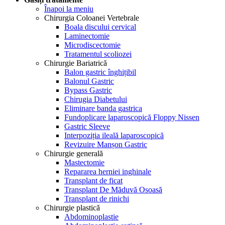
Înapoi la meniu
Chirurgia Coloanei Vertebrale
Boala discului cervical
Laminectomie
Microdiscectomie
Tratamentul scoliozei
Chirurgie Bariatrică
Balon gastric înghițibil
Balonul Gastric
Bypass Gastric
Chirugia Diabetului
Eliminare banda gastrica
Fundoplicare laparoscopică Floppy Nissen
Gastric Sleeve
Interpoziția ileală laparoscopică
Revizuire Manșon Gastric
Chirurgie generală
Mastectomie
Repararea herniei inghinale
Transplant de ficat
Transplant De Măduvă Osoasă
Transplant de rinichi
Chirurgie plastică
Abdominoplastie