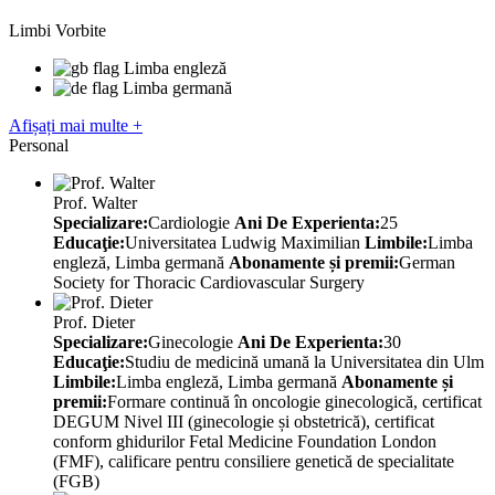
Limbi Vorbite
Limba engleză
Limba germană
Afișați mai multe +
Personal
Prof. Walter
Specializare:
Cardiologie
Ani De Experienta:
25
Educaţie:
Universitatea Ludwig Maximilian
Limbile:
Limba
engleză, Limba germană
Abonamente și premii:
German
Society for Thoracic Cardiovascular Surgery
Prof. Dieter
Specializare:
Ginecologie
Ani De Experienta:
30
Educaţie:
Studiu de medicină umană la Universitatea din Ulm
Limbile:
Limba engleză, Limba germană
Abonamente și
premii:
Formare continuă în oncologie ginecologică, certificat
DEGUM Nivel III (ginecologie și obstetrică), certificat
conform ghidurilor Fetal Medicine Foundation London
(FMF), calificare pentru consiliere genetică de specialitate
(FGB)