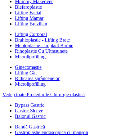
Mummy Makeover
Blefaroplastie
Lifting Facial
Lifting Mamar
Lifting Brazilian
Lifting Corporal
Brahioplastie - Lifting Brațe
Mentoplastie - Implant Bărbie
Rinoplastie Cu Ultrasunete
Microlipofilling
Ginecomastie
Lifting Gât
Ridicarea sprâncenelor
Microlipofilling
Vedeți toate Procedurile Chirurgie plastică
Bypass Gastric
Gastric Sleeve
Balonul Gastric
Bandă Gastrică
Gastroplastie endoscopică cu manșon