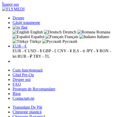
Înapoi sus
Despre
Găsiți tratamente
English
Deutsch
Romana
Español
Français
Italiano
Türkçe
Русский
EUR - €
EUR - €
USD - $
GBP - £
CNY - ¥
ILS - ₪
JPY - ¥
RON -
lei
RUB - ₽
TRY - TL
Cum funcționează
Ghid Pre-Op
Despre noi
FAQ
Program de Recomandare
Blog
Contactați-ne
Transplant De Păr
Chirurgie plastică
Chirurgie Bariatrică