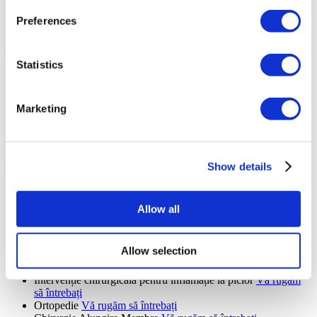
Oto-Rino-Laringe
Vă rugăm să întrebați
Perforație Septală
Vă rugăm să întrebați
Preferences
Eliminare amigdale și adenoid
Vă rugăm să întrebați
Chirurgie generală (6 proceduri)
Statistics
Repararea herniei inghinale
Vă rugăm să întrebați
Mastectomie
Vă rugăm să întrebați
Transplant de ficat
Vă rugăm să întrebați
Marketing
Transplant de rinichi
Vă rugăm să întrebați
Transplant De Măduvă Osoasă
Vă rugăm să întrebați
Chirurgie generală
Vă rugăm să întrebați
Show details
Ortopedie (9 proceduri)
Intervenție chirurgicală la tunelul carpian
Vă rugăm să
întrebați
Allow all
Proteză de șold
Vă rugăm să întrebați
Proteză de genunchi
Vă rugăm să întrebați
Intervenție chirurgicală cu manșetă rotativă
Vă rugăm să
Allow selection
întrebați
Artroscopia umărului
Vă rugăm să întrebați
Intervenție chirurgicală pentru inflamație la picior
Vă rugăm
să întrebați
Ortopedie
Vă rugăm să întrebați