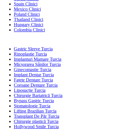
Spain Clinici
Mexico Clinici
Poland Clinici
Thailand Clinici
Hungary Clinici
Colombia Clinici
Tratamente Populare în Turcia
Gastric Sleeve Turcia
Rinoplastie Turcia
Implanturi Mamare Turcia
Micșorarea Sânilor Turcia
Ginecomastie Turcia
Implant Dentar Turcia
Fațete Dentare Turcia
Coroane Dentare Turcia
Liposucție Turcia
Chirurgie Bariatrică Turcia
Bypass Gastric Turcia
Stomatologie Turcia
Lifting Brazilian Turcia
Transplant De Păr Turcia
Chirurgie plastică Turcia
Hollywood Smile Turcia