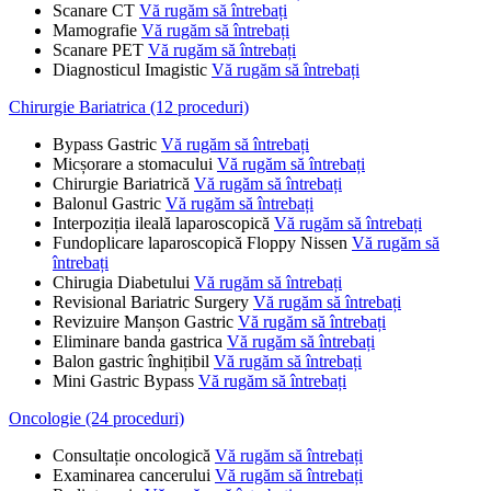
Scanare CT
Vă rugăm să întrebați
Mamografie
Vă rugăm să întrebați
Scanare PET
Vă rugăm să întrebați
Diagnosticul Imagistic
Vă rugăm să întrebați
Chirurgie Bariatrica (12 proceduri)
Bypass Gastric
Vă rugăm să întrebați
Micșorare a stomacului
Vă rugăm să întrebați
Chirurgie Bariatrică
Vă rugăm să întrebați
Balonul Gastric
Vă rugăm să întrebați
Interpoziția ileală laparoscopică
Vă rugăm să întrebați
Fundoplicare laparoscopică Floppy Nissen
Vă rugăm să
întrebați
Chirugia Diabetului
Vă rugăm să întrebați
Revisional Bariatric Surgery
Vă rugăm să întrebați
Revizuire Manșon Gastric
Vă rugăm să întrebați
Eliminare banda gastrica
Vă rugăm să întrebați
Balon gastric înghițibil
Vă rugăm să întrebați
Mini Gastric Bypass
Vă rugăm să întrebați
Oncologie (24 proceduri)
Consultație oncologică
Vă rugăm să întrebați
Examinarea cancerului
Vă rugăm să întrebați