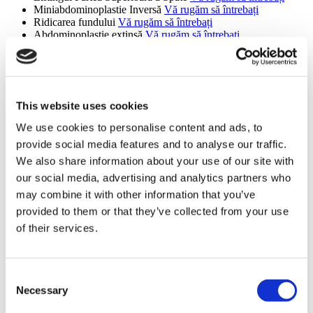
Miniabdominoplastie Inversă
Vă rugăm să întrebați
Ridicarea fundului
Vă rugăm să întrebați
Abdominoplastie extinsă
Vă rugăm să întrebați
Lifting Facial Cinderella
Vă rugăm să întrebați
Lifting Mons Pubis
Vă rugăm să întrebați
Reducerea areolei
Vă rugăm să întrebați
Lipedemă
Vă rugăm să întrebați
Septorinoplastie de Revizie
Vă rugăm să întrebați
This website uses cookies
Transplant de păr (9 proceduri)
We use cookies to personalise content and ads, to
provide social media features and to analyse our traffic.
Transplant De Păr
Vă rugăm să întrebați
Transplant de sprâncene
Vă rugăm să întrebați
We also share information about your use of our site with
Implant De Barbă
Vă rugăm să întrebați
our social media, advertising and analytics partners who
Transplant de mustață
Vă rugăm să întrebați
may combine it with other information that you’ve
Implant de Păr FUE
Vă rugăm să întrebați
Implant Păr DHI
Vă rugăm să întrebați
provided to them or that they’ve collected from your use
PRP
Vă rugăm să întrebați
of their services.
Transplant de par Sapphire
Vă rugăm să întrebați
Transplant De Păr Pentru Femei
Vă rugăm să întrebați
Oto-Rino-Laringe (4 proceduri)
Consent
Necessary
Selection
Septoplastie - Operație Deviație De Sept
Vă rugăm să
întrebați