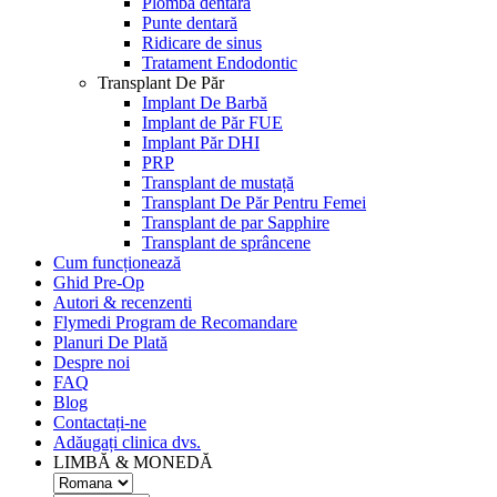
Plomba dentară
Punte dentară
Ridicare de sinus
Tratament Endodontic
Transplant De Păr
Implant De Barbă
Implant de Păr FUE
Implant Păr DHI
PRP
Transplant de mustață
Transplant De Păr Pentru Femei
Transplant de par Sapphire
Transplant de sprâncene
Cum funcționează
Ghid Pre-Op
Autori & recenzenti
Flymedi Program de Recomandare
Planuri De Plată
Despre noi
FAQ
Blog
Contactați-ne
Adăugați clinica dvs.
LIMBĂ & MONEDĂ