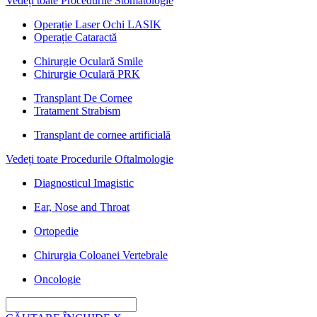
Vedeți toate Procedurile Stomatologie
Operație Laser Ochi LASIK
Operație Cataractă
Chirurgie Oculară Smile
Chirurgie Oculară PRK
Transplant De Cornee
Tratament Strabism
Transplant de cornee artificială
Vedeți toate Procedurile Oftalmologie
Diagnosticul Imagistic
Ear, Nose and Throat
Ortopedie
Chirurgia Coloanei Vertebrale
Oncologie