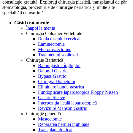
consultație gratuită. Explorați chirurgia plastică, transplantul de păr,
stomatologia, procedurile de chirurgie bariatrică și multe alte
specialități cu ușurință.
Găsiți tratamente
Înapoi la meniu
Chirurgia Coloanei Vertebrale
Boala discului cervical
Laminectomie
Microdiscectomie
Tratamentul scoliozei
Chirurgie Bariatrică
Balon gastric înghițibil
Balonul Gastric
Bypass Gastric
Chirugia Diabetului
Eliminare banda gastrica
Fundoplicare laparoscopică Floppy Nissen
Gastric Sleeve
Interpoziția ileală laparoscopică
Revizuire Manșon Gastric
Chirurgie generală
Mastectomie
Repararea herniei inghinale
Transplant de ficat