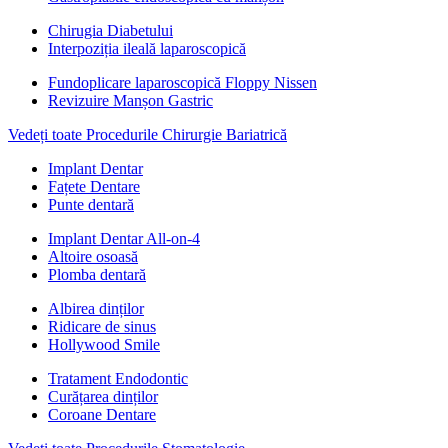
Chirugia Diabetului
Interpoziția ileală laparoscopică
Fundoplicare laparoscopică Floppy Nissen
Revizuire Manșon Gastric
Vedeți toate Procedurile Chirurgie Bariatrică
Implant Dentar
Fațete Dentare
Punte dentară
Implant Dentar All-on-4
Altoire osoasă
Plomba dentară
Albirea dinților
Ridicare de sinus
Hollywood Smile
Tratament Endodontic
Curățarea dinților
Coroane Dentare