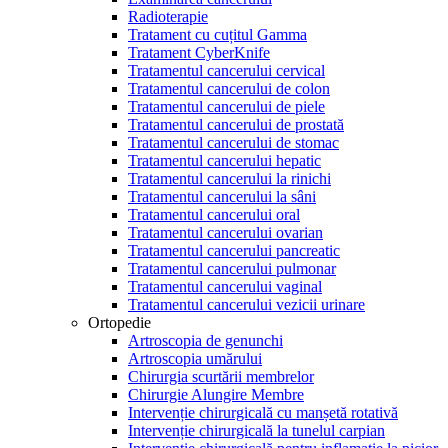
Radioterapie
Tratament cu cuțitul Gamma
Tratament CyberKnife
Tratamentul cancerului cervical
Tratamentul cancerului de colon
Tratamentul cancerului de piele
Tratamentul cancerului de prostată
Tratamentul cancerului de stomac
Tratamentul cancerului hepatic
Tratamentul cancerului la rinichi
Tratamentul cancerului la sâni
Tratamentul cancerului oral
Tratamentul cancerului ovarian
Tratamentul cancerului pancreatic
Tratamentul cancerului pulmonar
Tratamentul cancerului vaginal
Tratamentul cancerului vezicii urinare
Ortopedie
Artroscopia de genunchi
Artroscopia umărului
Chirurgia scurtării membrelor
Chirurgie Alungire Membre
Intervenție chirurgicală cu manșetă rotativă
Intervenție chirurgicală la tunelul carpian