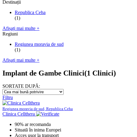
Destinații
Republica Ceha
(1)
Afișați mai multe +
Regiuni
Regiunea moravia de sud
(1)
Afișați mai multe +
Implant de Gambe Clinici
(1 Clinici)
SORTATE DUPĂ:
Filtru
Regiunea moravia de sud, Republica Ceha
Clinica Cellthera
90% ar recomanda
Situată în inima Europei
Acces ușor la transport