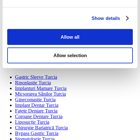
Destinații Populare
Show details
Turcia Clinici
Spain Clinici
Mexico Clinici
Allow all
Poland Clinici
Thailand Clinici
Hungary Clinici
Allow selection
Colombia Clinici
Tratamente Populare în Turcia
Gastric Sleeve Turcia
Rinoplastie Turcia
Implanturi Mamare Turcia
Micșorarea Sânilor Turcia
Ginecomastie Turcia
Implant Dentar Turcia
Fațete Dentare Turcia
Coroane Dentare Turcia
Liposucție Turcia
Chirurgie Bariatrică Turcia
Bypass Gastric Turcia
Stomatologie Turcia