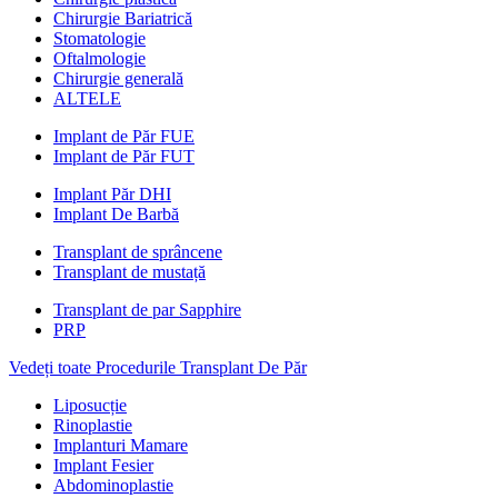
Chirurgie Bariatrică
Stomatologie
Oftalmologie
Chirurgie generală
ALTELE
Implant de Păr FUE
Implant de Păr FUT
Implant Păr DHI
Implant De Barbă
Transplant de sprâncene
Transplant de mustață
Transplant de par Sapphire
PRP
Vedeți toate Procedurile Transplant De Păr
Liposucție
Rinoplastie
Implanturi Mamare
Implant Fesier
Abdominoplastie