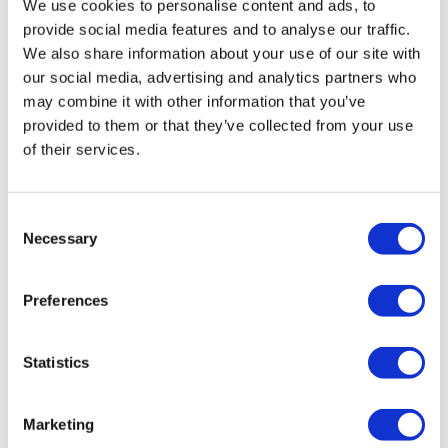
We use cookies to personalise content and ads, to
certificată în turism medical.
provide social media features and to analyse our traffic.
We also share information about your use of our site with
Despre noi
our social media, advertising and analytics partners who
Cum funcționează
may combine it with other information that you’ve
Ghid Pre-Op
Autori & recenzenti
provided to them or that they’ve collected from your use
Flymedi Program de Recomandare
of their services.
Planuri De Plată
Carieră
FAQ
Blog
Consent
Politica de confidențialitate
Necessary
Selection
Termeni și condiții
Politica de anulare
Contactați-ne
Preferences
Adăugați clinica dvs.
Statistics
Marketing