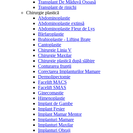
Transplant De Măduvă Osoasă
Transplant de rinichi
Chirurgie plastică
Abdominoplastie
Abdominoplastie extinsă
Abdominoplastie Fleur de Lys
Blefaroplastie
Brahioplastie - Lifting Brațe
Cantoplastie
Chirurgie Linia V
Chirurgie Maxilar
Chirurgie plastică după slăbire
Conturarea frunții
Corectarea Implanturilor Mamare
Dermolipectomie
Facelift MACS
Facelift SMAS
Ginecomastie
Himenoplastie
Implant de Gambe
Implant Fesier
Implant Mamar Mentor
Implanturi Mamare
Implanturi Maxilar
Implanturi Obraji