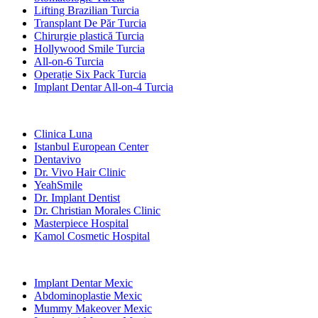
Lifting Brazilian Turcia
Transplant De Păr Turcia
Chirurgie plastică Turcia
Hollywood Smile Turcia
All-on-6 Turcia
Operație Six Pack Turcia
Implant Dentar All-on-4 Turcia
Clinici Populare
Clinica Luna
Istanbul European Center
Dentavivo
Dr. Vivo Hair Clinic
YeahSmile
Dr. Implant Dentist
Dr. Christian Morales Clinic
Masterpiece Hospital
Kamol Cosmetic Hospital
Tratamente Populare în Mexic
Implant Dentar Mexic
Abdominoplastie Mexic
Mummy Makeover Mexic