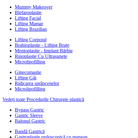
Mummy Makeover
Blefaroplastie
Lifting Facial
Lifting Mamar
Lifting Brazilian
Lifting Corporal
Brahioplastie - Lifting Brațe
Mentoplastie - Implant Bărbie
Rinoplastie Cu Ultrasunete
Microlipofilling
Ginecomastie
Lifting Gât
Ridicarea sprâncenelor
Microlipofilling
Vedeți toate Procedurile Chirurgie plastică
Bypass Gastric
Gastric Sleeve
Balonul Gastric
Bandă Gastrică
Gastroplastie endoscopică cu manșon