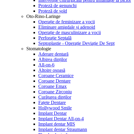
Intervenție chirurgicală pentru inflamație la picior
Proteză de genunchi
Proteză de șold
Oto-Rino-Laringe
Operație de feminizare a vocii
Eliminare amigdale și adenoid
Operație de masculinizare a vocii
Perforație Septală
Septoplastie - Operație Deviație De Sept
Stomatologie
Aderare dentară
Albirea dinților
All-on-6
Altoire osoasă
Coroane Ceramice
Coroane Dentare
Coroane Emax
Coroane Zirconiu
Curățarea dinților
Fațete Dentare
Hollywood Smile
Implant Dentar
Implant Dentar All-on-4
Implant dentar MIS
Implant dentar Straumann