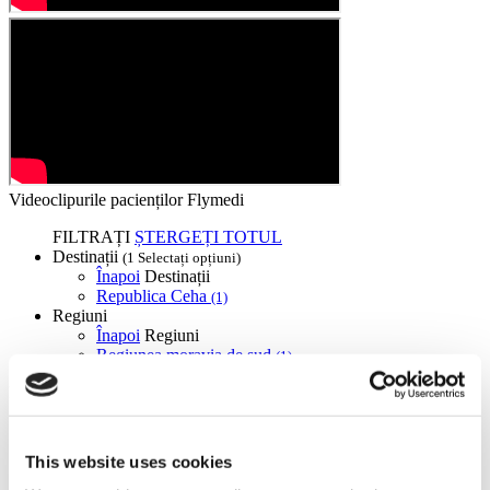
Videoclipurile pacienților Flymedi
FILTRAȚI
ȘTERGEȚI TOTUL
Destinații
(1 Selectați opțiuni)
Înapoi
Destinații
Republica Ceha
(1)
Regiuni
Înapoi
Regiuni
Regiunea moravia de sud
(1)
Flymedi
TÜRSAB – Tranzacțiile pe flymedi.com sunt gestionate de
MIRAC SARA TOURISM, o agenție de turism din Grupa A
This website uses cookies
înregistrată la TÜRSAB (Certificat Nr.: 12276).
Toate tratamentele sunt efectuate de o instituție de sănătate