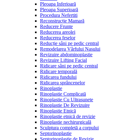
Pleoapa Inferioară
Pleoapa Superioară
Procedura Nefertiti
Reconstrucție Mamară
Reducere Frunte
Reducerea areolei
Reducerea feselor
Reducție sâni pe pedic central
Remodelarea Vârfului Nasului
Revizuire abdominoplastie
Revizuire Lifting Facial
Ridicare sâni pe pedic central
Ridicare temporală
Ridicarea fundului
Ridicarea sprâncenelor
Rinoplastie
Rinoplastie Complicată
Rinoplastie Cu Ultrasunete
Rinoplastie De Revizuire
Rinoplastie Etnică
Rinoplastie etnică de revizie
Rinoplastie nechirurgicală
Sculptura completă a corpului
Septorinoplastie
Septorinoplastie de Revizie