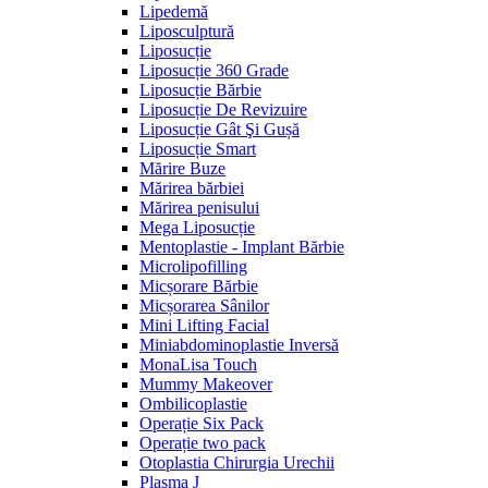
Lipedemă
Liposculptură
Liposucție
Liposucție 360 Grade
Liposucție Bărbie
Liposucție De Revizuire
Liposucție Gât Şi Gușă
Liposucție Smart
Mărire Buze
Mărirea bărbiei
Mărirea penisului
Mega Liposucție
Mentoplastie - Implant Bărbie
Microlipofilling
Micșorare Bărbie
Micșorarea Sânilor
Mini Lifting Facial
Miniabdominoplastie Inversă
MonaLisa Touch
Mummy Makeover
Ombilicoplastie
Operație Six Pack
Operație two pack
Otoplastia Chirurgia Urechii
Plasma J