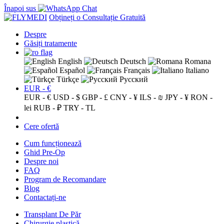
Înapoi sus
Obțineți o Consultație Gratuită
Despre
Găsiți tratamente
English
Deutsch
Romana
Español
Français
Italiano
Türkçe
Русский
EUR - €
EUR - €
USD - $
GBP - £
CNY - ¥
ILS - ₪
JPY - ¥
RON -
lei
RUB - ₽
TRY - TL
Cere ofertă
Cum funcționează
Ghid Pre-Op
Despre noi
FAQ
Program de Recomandare
Blog
Contactați-ne
Transplant De Păr
Chirurgie plastică