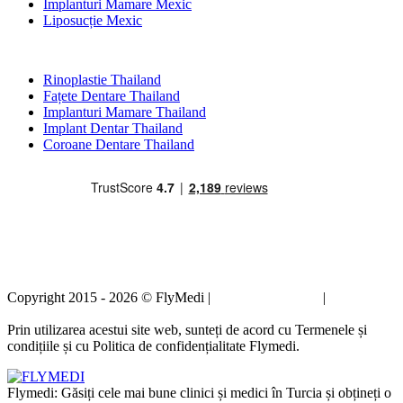
Implanturi Mamare Mexic
Liposucție Mexic
Tratamente Populare în Thailand
Rinoplastie Thailand
Fațete Dentare Thailand
Implanturi Mamare Thailand
Implant Dentar Thailand
Coroane Dentare Thailand
Copyright 2015 - 2026 © FlyMedi |
Termeni și condiții
|
Politica de
confidențialitate
Prin utilizarea acestui site web, sunteți de acord cu Termenele și
condițiile și cu Politica de confidențialitate Flymedi.
Flymedi: Găsiți cele mai bune clinici și medici în Turcia și obțineți o