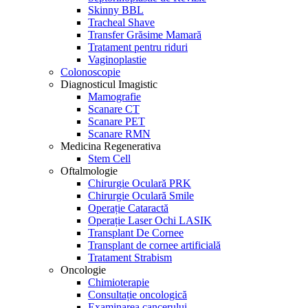
Skinny BBL
Tracheal Shave
Transfer Grăsime Mamară
Tratament pentru riduri
Vaginoplastie
Colonoscopie
Diagnosticul Imagistic
Mamografie
Scanare CT
Scanare PET
Scanare RMN
Medicina Regenerativa
Stem Cell
Oftalmologie
Chirurgie Oculară PRK
Chirurgie Oculară Smile
Operație Cataractă
Operație Laser Ochi LASIK
Transplant De Cornee
Transplant de cornee artificială
Tratament Strabism
Oncologie
Chimioterapie
Consultație oncologică
Examinarea cancerului