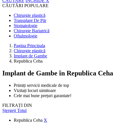
CĂUTARE
ÎNCHIDE
X
CĂUTĂRI POPULARE
Chirurgie plastică
Transplant De Păr
Stomatologie
Chirurgie Bariatrică
Oftalmologie
Pagina Principala
Chirurgie plastică
Implant de Gambe
Republica Ceha
Implant de Gambe
în Republica Ceha
Primiți servicii medicale de top
Vizitați locuri uimitoare
Cele mai bune prețuri garantate!
FILTRAȚI DIN
Ștergeți Totul
Republica Ceha
X