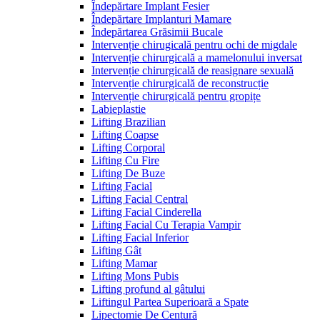
Îndepărtare Implant Fesier
Îndepărtare Implanturi Mamare
Îndepărtarea Grăsimii Bucale
Intervenție chirugicală pentru ochi de migdale
Intervenție chirurgicală a mamelonului inversat
Intervenție chirurgicală de reasignare sexuală
Intervenție chirurgicală de reconstrucție
Intervenție chirurgicală pentru gropițe
Labieplastie
Lifting Brazilian
Lifting Coapse
Lifting Corporal
Lifting Cu Fire
Lifting De Buze
Lifting Facial
Lifting Facial Central
Lifting Facial Cinderella
Lifting Facial Cu Terapia Vampir
Lifting Facial Inferior
Lifting Gât
Lifting Mamar
Lifting Mons Pubis
Lifting profund al gâtului
Liftingul Partea Superioară a Spate
Lipectomie De Centură