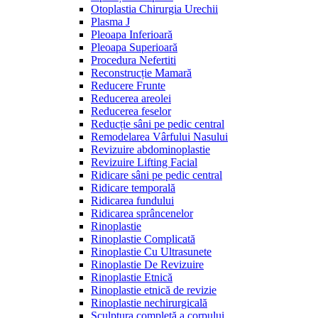
Otoplastia Chirurgia Urechii
Plasma J
Pleoapa Inferioară
Pleoapa Superioară
Procedura Nefertiti
Reconstrucție Mamară
Reducere Frunte
Reducerea areolei
Reducerea feselor
Reducție sâni pe pedic central
Remodelarea Vârfului Nasului
Revizuire abdominoplastie
Revizuire Lifting Facial
Ridicare sâni pe pedic central
Ridicare temporală
Ridicarea fundului
Ridicarea sprâncenelor
Rinoplastie
Rinoplastie Complicată
Rinoplastie Cu Ultrasunete
Rinoplastie De Revizuire
Rinoplastie Etnică
Rinoplastie etnică de revizie
Rinoplastie nechirurgicală
Sculptura completă a corpului