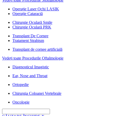
Vedeți toate Procedurile Stomatologie
Operație Laser Ochi LASIK
Operație Cataractă
Chirurgie Oculară Smile
Chirurgie Oculară PRK
Transplant De Cornee
Tratament Strabism
Transplant de cornee artificială
Vedeți toate Procedurile Oftalmologie
Diagnosticul Imagistic
Ear, Nose and Throat
Ortopedie
Chirurgia Coloanei Vertebrale
Oncologie