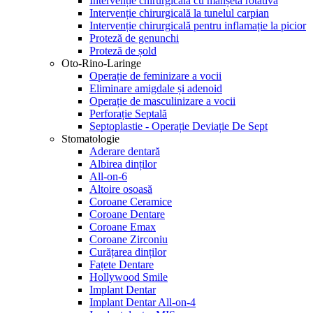
Intervenție chirurgicală cu manșetă rotativă
Intervenție chirurgicală la tunelul carpian
Intervenție chirurgicală pentru inflamație la picior
Proteză de genunchi
Proteză de șold
Oto-Rino-Laringe
Operație de feminizare a vocii
Eliminare amigdale și adenoid
Operație de masculinizare a vocii
Perforație Septală
Septoplastie - Operație Deviație De Sept
Stomatologie
Aderare dentară
Albirea dinților
All-on-6
Altoire osoasă
Coroane Ceramice
Coroane Dentare
Coroane Emax
Coroane Zirconiu
Curățarea dinților
Fațete Dentare
Hollywood Smile
Implant Dentar
Implant Dentar All-on-4