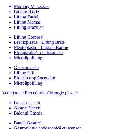
Mummy Makeover
Blefaroplastie
Lifting Facial
Lifting Mamar
Lifting Brazilian
Lifting Corporal
Brahioplastie - Lifting Brațe
Mentoplastie - Implant Bărbie
Rinoplastie Cu Ultrasunete
Microlipofilling
Ginecomastie
Lifting Gât
Ridicarea sprâncenelor
Microlipofilling
Vedeți toate Procedurile Chirurgie plastică
Bypass Gastric
Gastric Sleeve
Balonul Gastric
Bandă Gastrică
Gastroplastie endoscopică cu manșon