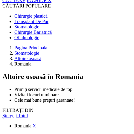
CĂUTARE
ÎNCHIDE
X
CĂUTĂRI POPULARE
Chirurgie plastică
Transplant De Păr
Stomatologie
Chirurgie Bariatrică
Oftalmologie
Pagina Principala
Stomatologie
Altoire osoasă
Romania
Altoire osoasă
în Romania
Primiți servicii medicale de top
Vizitați locuri uimitoare
Cele mai bune prețuri garantate!
FILTRAȚI DIN
Ștergeți Totul
Romania
X