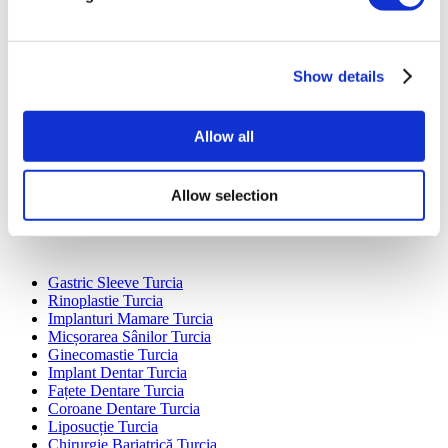
Show details
Destinații Populare
Turcia Clinici
Spain Clinici
Allow all
Mexico Clinici
Poland Clinici
Thailand Clinici
Allow selection
Hungary Clinici
Colombia Clinici
Tratamente Populare în Turcia
Gastric Sleeve Turcia
Rinoplastie Turcia
Implanturi Mamare Turcia
Micșorarea Sânilor Turcia
Ginecomastie Turcia
Implant Dentar Turcia
Fațete Dentare Turcia
Coroane Dentare Turcia
Liposucție Turcia
Chirurgie Bariatrică Turcia