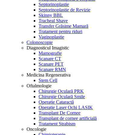
Septorinoplastie
Septorinoplastie de Revizie
Skinny BBL
Tracheal Shave
Transfer Grăsime Mamară
Tratament pentru riduri
Vaginoplastie
Colonoscopie
Diagnosticul Imagistic
Mamografie
Scanare CT
Scanare PET
Scanare RMN
Medicina Regenerativa
Stem Cell
Oftalmologie
Chirurgie Oculară PRK
Chirurgie Oculară Smile
Operație Cataractă
Operație Laser Ochi LASIK
Transplant De Cornee
Transplant de cornee artificială
Tratament Strabism
Oncologie
Chimioterapie