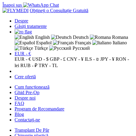
Înapoi sus
Obțineți o Consultație Gratuită
Despre
Găsiți tratamente
English
Deutsch
Romana
Español
Français
Italiano
Türkçe
Русский
EUR - €
EUR - €
USD - $
GBP - £
CNY - ¥
ILS - ₪
JPY - ¥
RON -
lei
RUB - ₽
TRY - TL
Cere ofertă
Cum funcționează
Ghid Pre-Op
Despre noi
FAQ
Program de Recomandare
Blog
Contactați-ne
Transplant De Păr
Chirurgie plastică