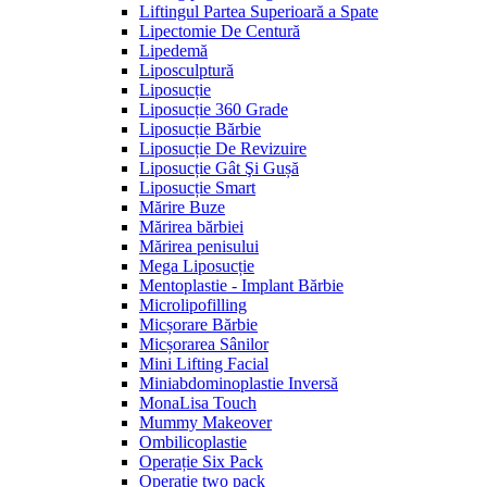
Liftingul Partea Superioară a Spate
Lipectomie De Centură
Lipedemă
Liposculptură
Liposucție
Liposucție 360 Grade
Liposucție Bărbie
Liposucție De Revizuire
Liposucție Gât Şi Gușă
Liposucție Smart
Mărire Buze
Mărirea bărbiei
Mărirea penisului
Mega Liposucție
Mentoplastie - Implant Bărbie
Microlipofilling
Micșorare Bărbie
Micșorarea Sânilor
Mini Lifting Facial
Miniabdominoplastie Inversă
MonaLisa Touch
Mummy Makeover
Ombilicoplastie
Operație Six Pack
Operație two pack