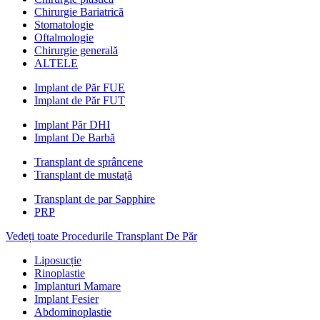
Chirurgie Bariatrică
Stomatologie
Oftalmologie
Chirurgie generală
ALTELE
Implant de Păr FUE
Implant de Păr FUT
Implant Păr DHI
Implant De Barbă
Transplant de sprâncene
Transplant de mustață
Transplant de par Sapphire
PRP
Vedeți toate Procedurile Transplant De Păr
Liposucție
Rinoplastie
Implanturi Mamare
Implant Fesier
Abdominoplastie