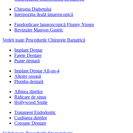
Chirugia Diabetului
Interpoziția ileală laparoscopică
Fundoplicare laparoscopică Floppy Nissen
Revizuire Manșon Gastric
Vedeți toate Procedurile Chirurgie Bariatrică
Implant Dentar
Fațete Dentare
Punte dentară
Implant Dentar All-on-4
Altoire osoasă
Plomba dentară
Albirea dinților
Ridicare de sinus
Hollywood Smile
Tratament Endodontic
Curățarea dinților
Coroane Dentare