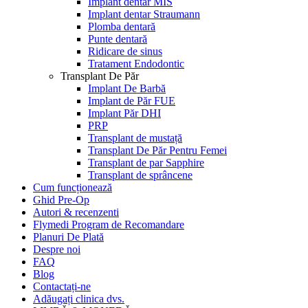
Implant dentar MIS
Implant dentar Straumann
Plomba dentară
Punte dentară
Ridicare de sinus
Tratament Endodontic
Transplant De Păr
Implant De Barbă
Implant de Păr FUE
Implant Păr DHI
PRP
Transplant de mustață
Transplant De Păr Pentru Femei
Transplant de par Sapphire
Transplant de sprâncene
Cum funcționează
Ghid Pre-Op
Autori & recenzenti
Flymedi Program de Recomandare
Planuri De Plată
Despre noi
FAQ
Blog
Contactați-ne
Adăugați clinica dvs.