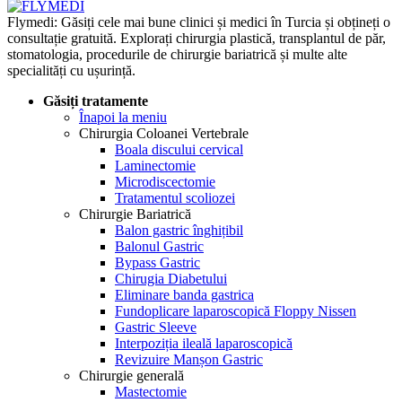
Flymedi: Găsiți cele mai bune clinici și medici în Turcia și obțineți o
consultație gratuită. Explorați chirurgia plastică, transplantul de păr,
stomatologia, procedurile de chirurgie bariatrică și multe alte
specialități cu ușurință.
Găsiți tratamente
Înapoi la meniu
Chirurgia Coloanei Vertebrale
Boala discului cervical
Laminectomie
Microdiscectomie
Tratamentul scoliozei
Chirurgie Bariatrică
Balon gastric înghițibil
Balonul Gastric
Bypass Gastric
Chirugia Diabetului
Eliminare banda gastrica
Fundoplicare laparoscopică Floppy Nissen
Gastric Sleeve
Interpoziția ileală laparoscopică
Revizuire Manșon Gastric
Chirurgie generală
Mastectomie