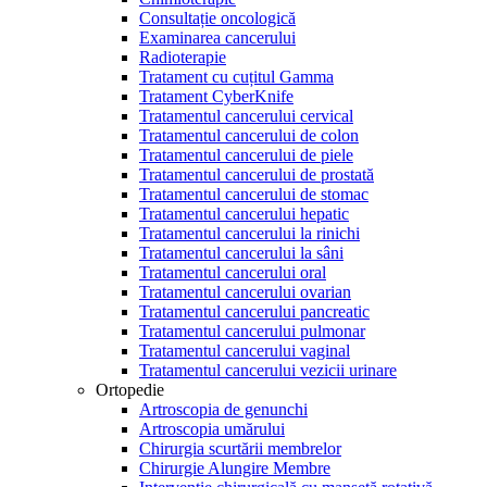
Consultație oncologică
Examinarea cancerului
Radioterapie
Tratament cu cuțitul Gamma
Tratament CyberKnife
Tratamentul cancerului cervical
Tratamentul cancerului de colon
Tratamentul cancerului de piele
Tratamentul cancerului de prostată
Tratamentul cancerului de stomac
Tratamentul cancerului hepatic
Tratamentul cancerului la rinichi
Tratamentul cancerului la sâni
Tratamentul cancerului oral
Tratamentul cancerului ovarian
Tratamentul cancerului pancreatic
Tratamentul cancerului pulmonar
Tratamentul cancerului vaginal
Tratamentul cancerului vezicii urinare
Ortopedie
Artroscopia de genunchi
Artroscopia umărului
Chirurgia scurtării membrelor
Chirurgie Alungire Membre