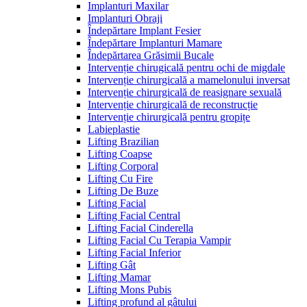
Implanturi Maxilar
Implanturi Obraji
Îndepărtare Implant Fesier
Îndepărtare Implanturi Mamare
Îndepărtarea Grăsimii Bucale
Intervenție chirugicală pentru ochi de migdale
Intervenție chirurgicală a mamelonului inversat
Intervenție chirurgicală de reasignare sexuală
Intervenție chirurgicală de reconstrucție
Intervenție chirurgicală pentru gropițe
Labieplastie
Lifting Brazilian
Lifting Coapse
Lifting Corporal
Lifting Cu Fire
Lifting De Buze
Lifting Facial
Lifting Facial Central
Lifting Facial Cinderella
Lifting Facial Cu Terapia Vampir
Lifting Facial Inferior
Lifting Gât
Lifting Mamar
Lifting Mons Pubis
Lifting profund al gâtului