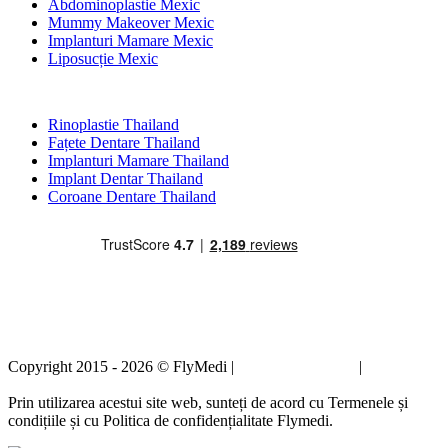
Abdominoplastie Mexic
Mummy Makeover Mexic
Implanturi Mamare Mexic
Liposucție Mexic
Tratamente Populare în Thailand
Rinoplastie Thailand
Fațete Dentare Thailand
Implanturi Mamare Thailand
Implant Dentar Thailand
Coroane Dentare Thailand
Copyright 2015 - 2026 © FlyMedi |
Termeni și condiții
|
Politica de
confidențialitate
Prin utilizarea acestui site web, sunteți de acord cu Termenele și
condițiile și cu Politica de confidențialitate Flymedi.