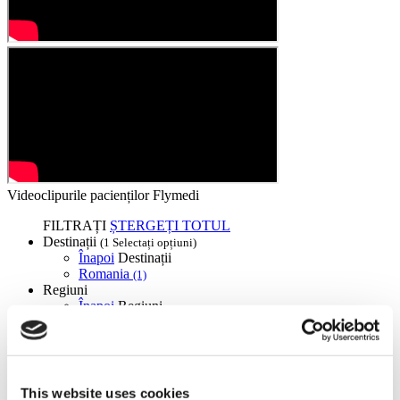
Videoclipurile pacienților Flymedi
FILTRAȚI
ȘTERGEȚI TOTUL
Destinații
(1 Selectați opțiuni)
Înapoi
Destinații
Romania
(1)
Regiuni
Înapoi
Regiuni
Braşov
(1)
Flymedi
TÜRSAB – Tranzacțiile pe flymedi.com sunt gestionate de
This website uses cookies
MIRAC SARA TOURISM, o agenție de turism din Grupa A