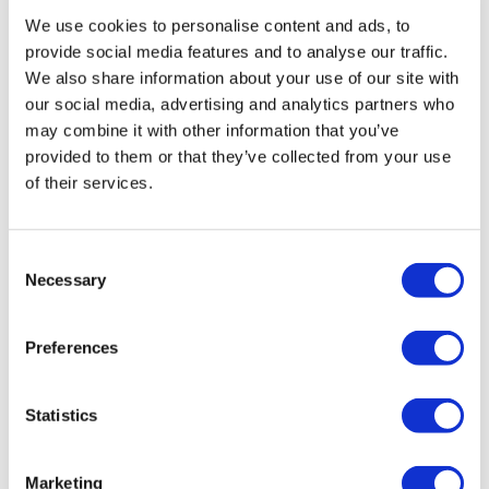
înregistrată la TÜRSAB (Certificat Nr.: 12276).
We use cookies to personalise content and ads, to
Toate tratamentele sunt efectuate de o instituție de sănătate
provide social media features and to analyse our traffic.
certificată în turism medical.
We also share information about your use of our site with
our social media, advertising and analytics partners who
Despre noi
may combine it with other information that you’ve
Cum funcționează
Ghid Pre-Op
provided to them or that they’ve collected from your use
Autori & recenzenti
of their services.
Flymedi Program de Recomandare
Planuri De Plată
Carieră
FAQ
Consent
Blog
Necessary
Selection
Politica de confidențialitate
Termeni și condiții
Politica de anulare
Preferences
Contactați-ne
Adăugați clinica dvs.
Statistics
Marketing