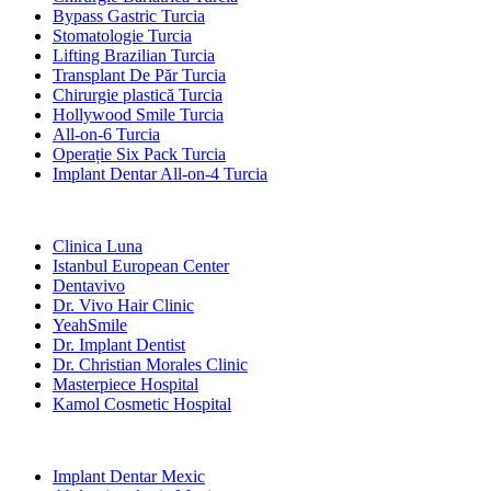
Bypass Gastric Turcia
Stomatologie Turcia
Lifting Brazilian Turcia
Transplant De Păr Turcia
Chirurgie plastică Turcia
Hollywood Smile Turcia
All-on-6 Turcia
Operație Six Pack Turcia
Implant Dentar All-on-4 Turcia
Clinici Populare
Clinica Luna
Istanbul European Center
Dentavivo
Dr. Vivo Hair Clinic
YeahSmile
Dr. Implant Dentist
Dr. Christian Morales Clinic
Masterpiece Hospital
Kamol Cosmetic Hospital
Tratamente Populare în Mexic
Implant Dentar Mexic