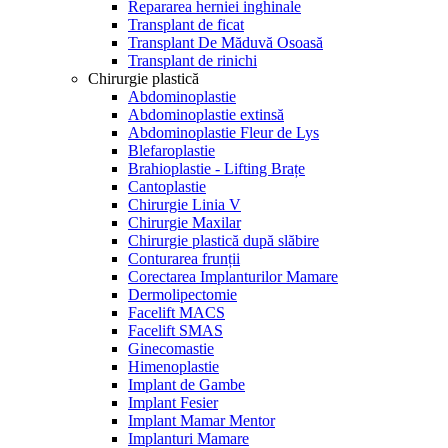
Repararea herniei inghinale
Transplant de ficat
Transplant De Măduvă Osoasă
Transplant de rinichi
Chirurgie plastică
Abdominoplastie
Abdominoplastie extinsă
Abdominoplastie Fleur de Lys
Blefaroplastie
Brahioplastie - Lifting Brațe
Cantoplastie
Chirurgie Linia V
Chirurgie Maxilar
Chirurgie plastică după slăbire
Conturarea frunții
Corectarea Implanturilor Mamare
Dermolipectomie
Facelift MACS
Facelift SMAS
Ginecomastie
Himenoplastie
Implant de Gambe
Implant Fesier
Implant Mamar Mentor
Implanturi Mamare