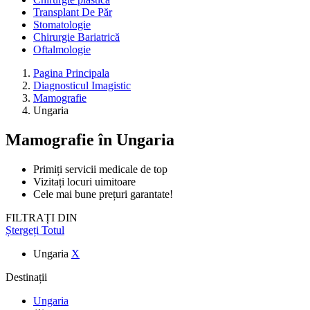
Transplant De Păr
Stomatologie
Chirurgie Bariatrică
Oftalmologie
Pagina Principala
Diagnosticul Imagistic
Mamografie
Ungaria
Mamografie
în Ungaria
Primiți servicii medicale de top
Vizitați locuri uimitoare
Cele mai bune prețuri garantate!
FILTRAȚI DIN
Ștergeți Totul
Ungaria
X
Destinații
Ungaria