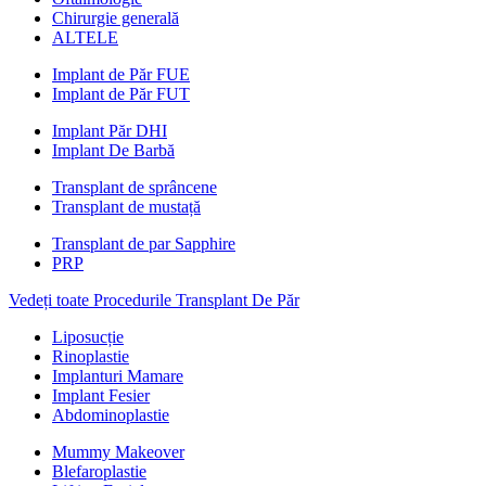
Chirurgie generală
ALTELE
Implant de Păr FUE
Implant de Păr FUT
Implant Păr DHI
Implant De Barbă
Transplant de sprâncene
Transplant de mustață
Transplant de par Sapphire
PRP
Vedeți toate Procedurile Transplant De Păr
Liposucție
Rinoplastie
Implanturi Mamare
Implant Fesier
Abdominoplastie
Mummy Makeover
Blefaroplastie