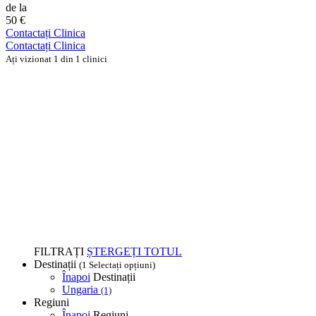
de la
50 €
Contactați Clinica
Contactați Clinica
Ați vizionat 1 din 1 clinici
FILTRAȚI
ȘTERGEȚI TOTUL
Destinații
(1 Selectați opțiuni)
Înapoi
Destinații
Ungaria
(1)
Regiuni
Înapoi
Regiuni