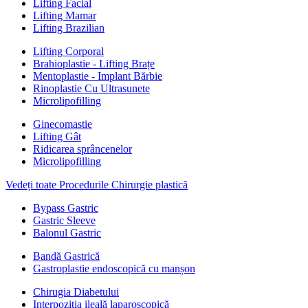
Lifting Facial
Lifting Mamar
Lifting Brazilian
Lifting Corporal
Brahioplastie - Lifting Brațe
Mentoplastie - Implant Bărbie
Rinoplastie Cu Ultrasunete
Microlipofilling
Ginecomastie
Lifting Gât
Ridicarea sprâncenelor
Microlipofilling
Vedeți toate Procedurile Chirurgie plastică
Bypass Gastric
Gastric Sleeve
Balonul Gastric
Bandă Gastrică
Gastroplastie endoscopică cu manșon
Chirugia Diabetului
Interpoziția ileală laparoscopică