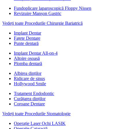
Fundoplicare laparoscopică Floppy Nissen
Revizuire Manșon Gastric
Vedeți toate Procedurile Chirurgie Bariatrică
Implant Dentar
Fațete Dentare
Punte dentară
Implant Dentar All-on-4
Altoire osoasă
Plomba dentară
Albirea dinților
Ridicare de sinus
Hollywood Smile
Tratament Endodontic
Curățarea dinților
Coroane Dentare
Vedeți toate Procedurile Stomatologie
Operație Laser Ochi LASIK
Operație Cataractă