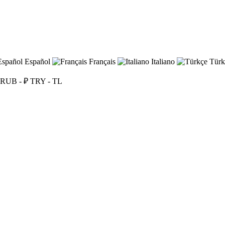
Español
Français
Italiano
Türk
RUB - ₽
TRY - TL