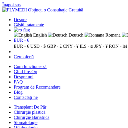
Înapoi sus
Obțineți o Consultație Gratuită
Despre
Găsiți tratamente
English
Deutsch
Romana
EUR - €
EUR - €
USD - $
GBP - £
CNY - ¥
ILS - ₪
JPY - ¥
RON - lei
Cere ofertă
Cum funcționează
Ghid Pre-Op
Despre noi
FAQ
Program de Recomandare
Blog
Contactați-ne
Transplant De Păr
Chirurgie plastică
Chirurgie Bariatrică
Stomatologie
Oftalmologie