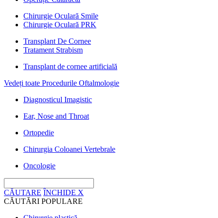
Chirurgie Oculară Smile
Chirurgie Oculară PRK
Transplant De Cornee
Tratament Strabism
Transplant de cornee artificială
Vedeți toate Procedurile Oftalmologie
Diagnosticul Imagistic
Ear, Nose and Throat
Ortopedie
Chirurgia Coloanei Vertebrale
Oncologie
CĂUTARE
ÎNCHIDE
X
CĂUTĂRI POPULARE
Chirurgie plastică