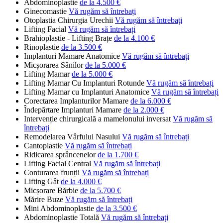
Abdominoplastie
de la 4.500 €
Ginecomastie
Vă rugăm să întrebați
Otoplastia Chirurgia Urechii
Vă rugăm să întrebați
Lifting Facial
Vă rugăm să întrebați
Brahioplastie - Lifting Brațe
de la 4.100 €
Rinoplastie
de la 3.500 €
Implanturi Mamare Anatomice
Vă rugăm să întrebați
Micșorarea Sânilor
de la 5.000 €
Lifting Mamar
de la 5.000 €
Lifting Mamar Cu Implanturi Rotunde
Vă rugăm să întrebați
Lifting Mamar cu Implanturi Anatomice
Vă rugăm să întrebați
Corectarea Implanturilor Mamare
de la 6.000 €
Îndepărtare Implanturi Mamare
de la 2.000 €
Intervenție chirurgicală a mamelonului inversat
Vă rugăm să
întrebați
Remodelarea Vârfului Nasului
Vă rugăm să întrebați
Cantoplastie
Vă rugăm să întrebați
Ridicarea sprâncenelor
de la 1.700 €
Lifting Facial Central
Vă rugăm să întrebați
Conturarea frunții
Vă rugăm să întrebați
Lifting Gât
de la 4.000 €
Micșorare Bărbie
de la 5.700 €
Mărire Buze
Vă rugăm să întrebați
Mini Abdominoplastie
de la 3.500 €
Abdominoplastie Totală
Vă rugăm să întrebați