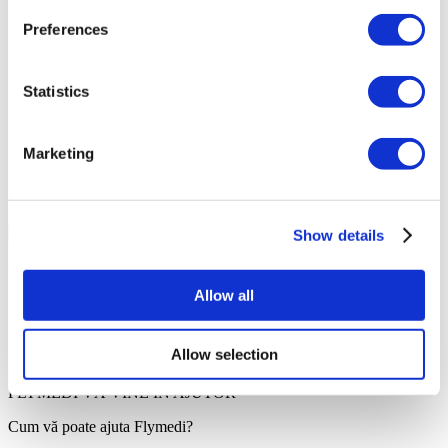
Servicii
Preferences
Servicii de urgență
Servicii de traducere
Consultarea medicului online
Statistics
Sediu
Accesibil pentru persoanele cu dizabilități
Marketing
Toaletă accesibilă pentru scaun cu rotile
WiFi gratuit
Oferta Dumneavoastră Personală
Show details
Angela
Consultantul dumneavoastră personal de sănătate
Allow all
Consultație gratuită online
Prioritate pentru programări
Alăturați-vă familiei fericite a pacienților Flymedi
Allow selection
Obțineți o Consultație Gratuită
FLYMEDI VĂ VINE ÎN AJUTOR
Cum vă poate ajuta Flymedi?