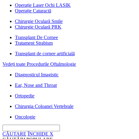
Operație Laser Ochi LASIK
Operație Cataractă
Chirurgie Oculară Smile
Chirurgie Oculară PRK
Transplant De Cornee
Tratament Strabism
Transplant de cornee artificială
Vedeți toate Procedurile Oftalmologie
Diagnosticul Imagistic
Ear, Nose and Throat
Ortopedie
Chirurgia Coloanei Vertebrale
Oncologie
CĂUTARE
ÎNCHIDE
X