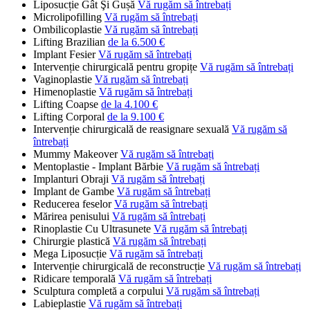
Liposucție Gât Şi Gușă
Vă rugăm să întrebați
Microlipofilling
Vă rugăm să întrebați
Ombilicoplastie
Vă rugăm să întrebați
Lifting Brazilian
de la 6.500 €
Implant Fesier
Vă rugăm să întrebați
Intervenție chirurgicală pentru gropițe
Vă rugăm să întrebați
Vaginoplastie
Vă rugăm să întrebați
Himenoplastie
Vă rugăm să întrebați
Lifting Coapse
de la 4.100 €
Lifting Corporal
de la 9.100 €
Intervenție chirurgicală de reasignare sexuală
Vă rugăm să
întrebați
Mummy Makeover
Vă rugăm să întrebați
Mentoplastie - Implant Bărbie
Vă rugăm să întrebați
Implanturi Obraji
Vă rugăm să întrebați
Implant de Gambe
Vă rugăm să întrebați
Reducerea feselor
Vă rugăm să întrebați
Mărirea penisului
Vă rugăm să întrebați
Rinoplastie Cu Ultrasunete
Vă rugăm să întrebați
Chirurgie plastică
Vă rugăm să întrebați
Mega Liposucție
Vă rugăm să întrebați
Intervenție chirurgicală de reconstrucție
Vă rugăm să întrebați
Ridicare temporală
Vă rugăm să întrebați
Sculptura completă a corpului
Vă rugăm să întrebați
Labieplastie
Vă rugăm să întrebați