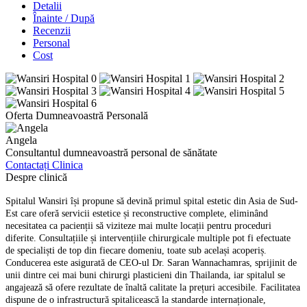
Detalii
Înainte / După
Recenzii
Personal
Cost
Oferta Dumneavoastră Personală
Angela
Consultantul dumneavoastră personal de sănătate
Contactați Clinica
Despre clinică
Spitalul Wansiri își propune să devină primul spital estetic din Asia de Sud-
Est care oferă servicii estetice și reconstructive complete, eliminând
necesitatea ca pacienții să viziteze mai multe locații pentru proceduri
diferite. Consultațiile și intervențiile chirurgicale multiple pot fi efectuate
de specialiști de top din fiecare domeniu, toate sub același acoperiș.
Conducerea este asigurată de CEO-ul Dr. Saran Wannachamras, sprijinit de
unii dintre cei mai buni chirurgi plasticieni din Thailanda, iar spitalul se
angajează să ofere rezultate de înaltă calitate la prețuri accesibile. Facilitatea
dispune de o infrastructură spitalicească la standarde internaționale,