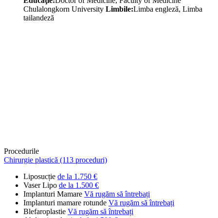
Educaţie:
Doctor of Medicine, Faculty of Medicine
Chulalongkorn University
Limbile:
Limba engleză, Limba
tailandeză
Procedurile
Chirurgie plastică (113 proceduri)
Liposucție
de la 1.750 €
Vaser Lipo
de la 1.500 €
Implanturi Mamare
Vă rugăm să întrebați
Implanturi mamare rotunde
Vă rugăm să întrebați
Blefaroplastie
Vă rugăm să întrebați