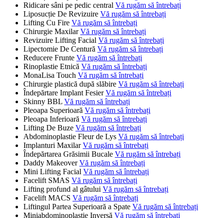
Ridicare sâni pe pedic central
Vă rugăm să întrebați
Liposucție De Revizuire
Vă rugăm să întrebați
Lifting Cu Fire
Vă rugăm să întrebați
Chirurgie Maxilar
Vă rugăm să întrebați
Revizuire Lifting Facial
Vă rugăm să întrebați
Lipectomie De Centură
Vă rugăm să întrebați
Reducere Frunte
Vă rugăm să întrebați
Rinoplastie Etnică
Vă rugăm să întrebați
MonaLisa Touch
Vă rugăm să întrebați
Chirurgie plastică după slăbire
Vă rugăm să întrebați
Îndepărtare Implant Fesier
Vă rugăm să întrebați
Skinny BBL
Vă rugăm să întrebați
Pleoapa Superioară
Vă rugăm să întrebați
Pleoapa Inferioară
Vă rugăm să întrebați
Lifting De Buze
Vă rugăm să întrebați
Abdominoplastie Fleur de Lys
Vă rugăm să întrebați
Implanturi Maxilar
Vă rugăm să întrebați
Îndepărtarea Grăsimii Bucale
Vă rugăm să întrebați
Daddy Makeover
Vă rugăm să întrebați
Mini Lifting Facial
Vă rugăm să întrebați
Facelift SMAS
Vă rugăm să întrebați
Lifting profund al gâtului
Vă rugăm să întrebați
Facelift MACS
Vă rugăm să întrebați
Liftingul Partea Superioară a Spate
Vă rugăm să întrebați
Miniabdominoplastie Inversă
Vă rugăm să întrebați