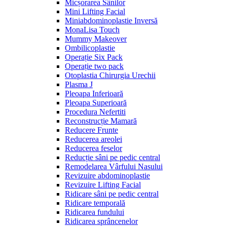
Micșorarea Sânilor
Mini Lifting Facial
Miniabdominoplastie Inversă
MonaLisa Touch
Mummy Makeover
Ombilicoplastie
Operație Six Pack
Operație two pack
Otoplastia Chirurgia Urechii
Plasma J
Pleoapa Inferioară
Pleoapa Superioară
Procedura Nefertiti
Reconstrucție Mamară
Reducere Frunte
Reducerea areolei
Reducerea feselor
Reducție sâni pe pedic central
Remodelarea Vârfului Nasului
Revizuire abdominoplastie
Revizuire Lifting Facial
Ridicare sâni pe pedic central
Ridicare temporală
Ridicarea fundului
Ridicarea sprâncenelor