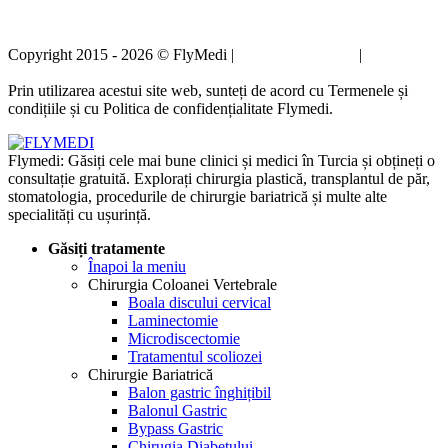
Copyright 2015 - 2026 © FlyMedi |
Termeni și condiții
|
Politica de
confidențialitate
Prin utilizarea acestui site web, sunteți de acord cu Termenele și
condițiile și cu Politica de confidențialitate Flymedi.
Flymedi: Găsiți cele mai bune clinici și medici în Turcia și obțineți o
consultație gratuită. Explorați chirurgia plastică, transplantul de păr,
stomatologia, procedurile de chirurgie bariatrică și multe alte
specialități cu ușurință.
Găsiți tratamente
Înapoi la meniu
Chirurgia Coloanei Vertebrale
Boala discului cervical
Laminectomie
Microdiscectomie
Tratamentul scoliozei
Chirurgie Bariatrică
Balon gastric înghițibil
Balonul Gastric
Bypass Gastric
Chirugia Diabetului