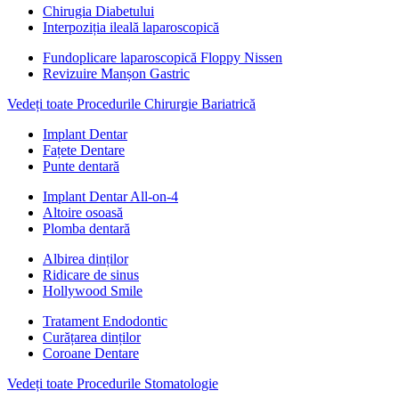
Chirugia Diabetului
Interpoziția ileală laparoscopică
Fundoplicare laparoscopică Floppy Nissen
Revizuire Manșon Gastric
Vedeți toate Procedurile Chirurgie Bariatrică
Implant Dentar
Fațete Dentare
Punte dentară
Implant Dentar All-on-4
Altoire osoasă
Plomba dentară
Albirea dinților
Ridicare de sinus
Hollywood Smile
Tratament Endodontic
Curățarea dinților
Coroane Dentare
Vedeți toate Procedurile Stomatologie