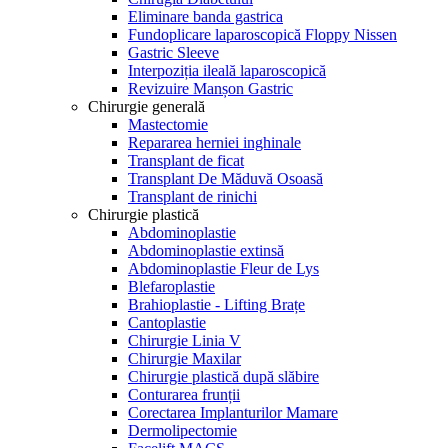
Eliminare banda gastrica
Fundoplicare laparoscopică Floppy Nissen
Gastric Sleeve
Interpoziția ileală laparoscopică
Revizuire Manșon Gastric
Chirurgie generală
Mastectomie
Repararea herniei inghinale
Transplant de ficat
Transplant De Măduvă Osoasă
Transplant de rinichi
Chirurgie plastică
Abdominoplastie
Abdominoplastie extinsă
Abdominoplastie Fleur de Lys
Blefaroplastie
Brahioplastie - Lifting Brațe
Cantoplastie
Chirurgie Linia V
Chirurgie Maxilar
Chirurgie plastică după slăbire
Conturarea frunții
Corectarea Implanturilor Mamare
Dermolipectomie