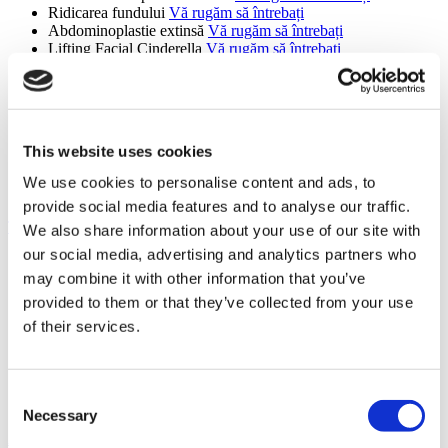
Ridicarea fundului
Vă rugăm să întrebați
Abdominoplastie extinsă
Vă rugăm să întrebați
Lifting Facial Cinderella
Vă rugăm să întrebați
Lifting Mons Pubis
Vă rugăm să întrebați
Reducerea areolei
de la 950 €
Lipedemă
Vă rugăm să întrebați
Septorinoplastie de Revizie
Vă rugăm să întrebați
Rinoplastie etnică de revizie
Vă rugăm să întrebați
This website uses cookies
Male Body Sculpting Surgery
Vă rugăm să întrebați
Dermolipectomie
Vă rugăm să întrebați
We use cookies to personalise content and ads, to
Tracheal Shave
de la 1.100 €
provide social media features and to analyse our traffic.
Transplant de păr (9 proceduri)
We also share information about your use of our site with
our social media, advertising and analytics partners who
Transplant De Păr
Vă rugăm să întrebați
may combine it with other information that you’ve
Transplant de sprâncene
Vă rugăm să întrebați
Implant De Barbă
Vă rugăm să întrebați
provided to them or that they’ve collected from your use
Transplant de mustață
Vă rugăm să întrebați
of their services.
Implant de Păr FUE
Vă rugăm să întrebați
Implant Păr DHI
de la 10.000 €
PRP
Vă rugăm să întrebați
Transplant de par Sapphire
Vă rugăm să întrebați
Consent
Transplant De Păr Pentru Femei
Vă rugăm să întrebați
Necessary
Selection
Afișați mai multe +