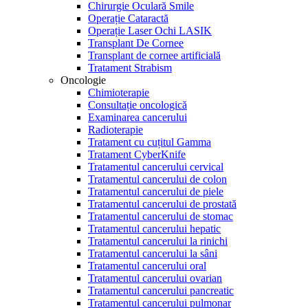
Chirurgie Oculară Smile
Operație Cataractă
Operație Laser Ochi LASIK
Transplant De Cornee
Transplant de cornee artificială
Tratament Strabism
Oncologie
Chimioterapie
Consultație oncologică
Examinarea cancerului
Radioterapie
Tratament cu cuțitul Gamma
Tratament CyberKnife
Tratamentul cancerului cervical
Tratamentul cancerului de colon
Tratamentul cancerului de piele
Tratamentul cancerului de prostată
Tratamentul cancerului de stomac
Tratamentul cancerului hepatic
Tratamentul cancerului la rinichi
Tratamentul cancerului la sâni
Tratamentul cancerului oral
Tratamentul cancerului ovarian
Tratamentul cancerului pancreatic
Tratamentul cancerului pulmonar