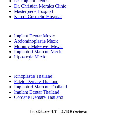
Dr. Implant Dentist
Dr. Christian Morales Clinic
Masterpiece Hospital
Kamol Cosmetic Hospital
Tratamente Populare în Mexic
Implant Dentar Mexic
Abdominoplastie Mexic
Mummy Makeover Mexic
Implanturi Mamare Mexic
Liposucție Mexic
Tratamente Populare în Thailand
Rinoplastie Thailand
Fațete Dentare Thailand
Implanturi Mamare Thailand
Implant Dentar Thailand
Coroane Dentare Thailand