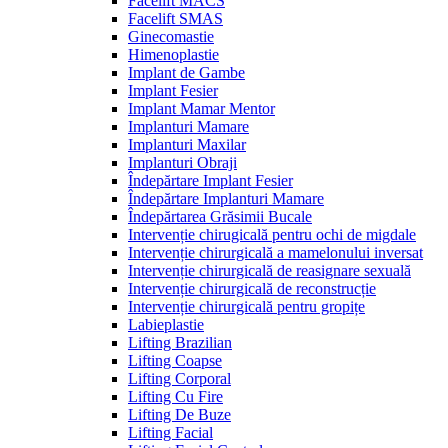
Facelift MACS
Facelift SMAS
Ginecomastie
Himenoplastie
Implant de Gambe
Implant Fesier
Implant Mamar Mentor
Implanturi Mamare
Implanturi Maxilar
Implanturi Obraji
Îndepărtare Implant Fesier
Îndepărtare Implanturi Mamare
Îndepărtarea Grăsimii Bucale
Intervenție chirugicală pentru ochi de migdale
Intervenție chirurgicală a mamelonului inversat
Intervenție chirurgicală de reasignare sexuală
Intervenție chirurgicală de reconstrucție
Intervenție chirurgicală pentru gropițe
Labieplastie
Lifting Brazilian
Lifting Coapse
Lifting Corporal
Lifting Cu Fire
Lifting De Buze
Lifting Facial