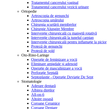
Tratamentul cancerului vaginal
Tratamentul cancerului vezicii urinare
Ortopedie
Artroscopia de genunchi
Artroscopia umărului
Chirurgia scurtării membrelor
Chirurgie Alungire Membre
Intervenție chirurgicală cu manșetă rotativă
Intervenție chirurgicală la tunelul carpian
Intervenție chirurgicală pentru inflamație la picior
Proteză de genunchi
Proteză de șold
Oto-Rino-Laringe
Operație de feminizare a vocii
Eliminare amigdale și adenoid
Operație de masculinizare a vocii
Perforație Septală
Septoplastie - Operație Deviație De Sept
Stomatologie
Aderare dentară
Albirea dinților
All-on-6
Altoire osoasă
Coroane Ceramice
Coroane Dentare