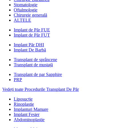
Stomatologie
Oftalmologie
Chirurgie generală
ALTELE
Implant de Păr FUE
Implant de Păr FUT
Implant Păr DHI
Implant De Barbă
Transplant de sprâncene
Transplant de mustață
Transplant de par Sapphire
PRP
Vedeți toate Procedurile Transplant De Păr
Liposucție
Rinoplastie
Implanturi Mamare
Implant Fesier
Abdominoplastie