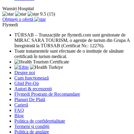
Wansiri Hospital
9.5
(15)
Obțineți o ofertă
Flymedi
TÜRSAB – Tranzacțiile pe flymedi.com sunt gestionate de
MIRAC SARA TOURISM, o agenție de turism din Grupa A
înregistrată la TÜRSAB (Certificat Nr.: 12276).
Toate tratamentele sunt efectuate de o instituție de sănătate
certificată în turism medical.
Despre noi
Cum funcționează
Ghid Pre-Op
Autori & recenzenti
Flymedi Program de Recomandare
Planuri De Plată
Carieră
FAQ
Blog
Politica de confidențialitate
Termeni și condiții
Politica de anulare