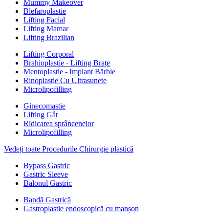
Mummy Makeover
Blefaroplastie
Lifting Facial
Lifting Mamar
Lifting Brazilian
Lifting Corporal
Brahioplastie - Lifting Brațe
Mentoplastie - Implant Bărbie
Rinoplastie Cu Ultrasunete
Microlipofilling
Ginecomastie
Lifting Gât
Ridicarea sprâncenelor
Microlipofilling
Vedeți toate Procedurile Chirurgie plastică
Bypass Gastric
Gastric Sleeve
Balonul Gastric
Bandă Gastrică
Gastroplastie endoscopică cu manșon