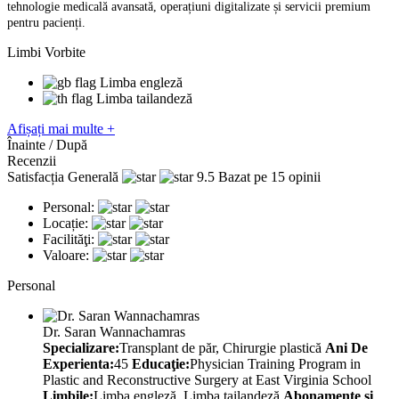
tehnologie medicală avansată, operațiuni digitalizate și servicii premium
pentru pacienți.
Limbi Vorbite
Limba engleză
Limba tailandeză
Afișați mai multe +
Înainte / După
Recenzii
Satisfacția Generală
9.5
Bazat pe 15 opinii
Personal:
Locație:
Facilităţi:
Valoare:
Personal
Dr. Saran Wannachamras
Specializare:
Transplant de păr, Chirurgie plastică
Ani De
Experienta:
45
Educaţie:
Physician Training Program in
Plastic and Reconstructive Surgery at East Virginia School
Limbile:
Limba engleză, Limba tailandeză
Abonamente și