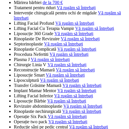
Mărirea bărbiei
de la 700 €
Tratament pentru riduri
Vă rugăm să întrebați
Intervenție chirugicală pentru ochi de migdale
Vă rugăm să
întrebați
Lifting Facial Profund
Vă rugăm să întrebați
Lifting Facial Cu Terapia Vampir
Vă rugăm să întrebați
Liposucție 360 Grade
Vă rugăm să întrebați
Rinoplastie De Revizuire
Vă rugăm să întrebați
Septorinoplastie
Vă rugăm să întrebați
Rinoplastie Complicată
Vă rugăm să întrebați
Procedura Nefertiti
Vă rugăm să întrebați
Plasma J
Vă rugăm să întrebați
Chirurgie Linia V
Vă rugăm să întrebați
Reconstrucție Mamară
Vă rugăm să întrebați
Liposucție Smart
Vă rugăm să întrebați
Liposculptură
Vă rugăm să întrebați
Transfer Grăsime Mamară
Vă rugăm să întrebați
Implant Mamar Mentor
Vă rugăm să întrebați
Lifting Facial Inferior
Vă rugăm să întrebați
Liposucție Bărbie
Vă rugăm să întrebați
Revizuire abdominoplastie
Vă rugăm să întrebați
Rinoplastie nechirurgicală
Vă rugăm să întrebați
Operație Six Pack
Vă rugăm să întrebați
Operație two pack
Vă rugăm să întrebați
Reducție sâni pe pedic central
Vă rugăm să întrebați