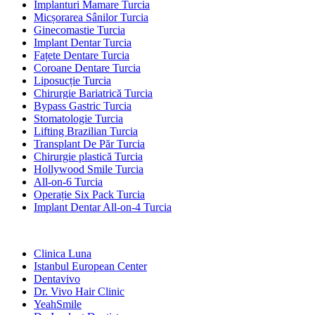
Implanturi Mamare Turcia
Micșorarea Sânilor Turcia
Ginecomastie Turcia
Implant Dentar Turcia
Fațete Dentare Turcia
Coroane Dentare Turcia
Liposucție Turcia
Chirurgie Bariatrică Turcia
Bypass Gastric Turcia
Stomatologie Turcia
Lifting Brazilian Turcia
Transplant De Păr Turcia
Chirurgie plastică Turcia
Hollywood Smile Turcia
All-on-6 Turcia
Operație Six Pack Turcia
Implant Dentar All-on-4 Turcia
Clinici Populare
Clinica Luna
Istanbul European Center
Dentavivo
Dr. Vivo Hair Clinic
YeahSmile