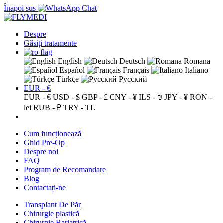
Înapoi sus
Despre
Găsiți tratamente
English
Deutsch
Romana
Español
Français
Italiano
Türkçe
Русский
EUR - €
EUR - €
USD - $
GBP - £
CNY - ¥
ILS - ₪
JPY - ¥
RON -
lei
RUB - ₽
TRY - TL
Cum funcționează
Ghid Pre-Op
Despre noi
FAQ
Program de Recomandare
Blog
Contactați-ne
Transplant De Păr
Chirurgie plastică
Chirurgie Bariatrică