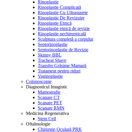
Rinoplastie
Rinoplastie Complicată
Rinoplastie Cu Ultrasunete
Rinoplastie De Revizuire
Rinoplastie Etnică
Rinoplastie etnică de revizie
Rinoplastie nechirurgicală
Sculptura completă a corpului
Septorinoplastie
Septorinoplastie de Revizie
Skinny BBL
Tracheal Shave
Transfer Grăsime Mamară
Tratament pentru riduri
Vaginoplastie
Colonoscopie
Diagnosticul Imagistic
Mamografie
Scanare CT
Scanare PET
Scanare RMN
Medicina Regenerativa
Stem Cell
Oftalmologie
Chirurgie Oculară PRK