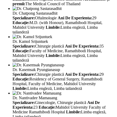
premii:
The Medical Council of Thailand
Dr. Chatpong Sastarasadhit
Specializare:
Oftalmologie
Ani De Experienta:
29
Educaţie:
M.D. (with Honour), Ramathibodi Hospital,
Mahidol University
Limbile:
Limba engleză, Limba
tailandeză
Dr. Kamol Srijuntuek
Specializare:
Chirurgie plastică
Ani De Experienta:
35
Educaţie:
Faculty of Medicine, Ramathibodi Hospital,
Mahidol University
Limbile:
Limba engleză, Limba
tailandeză
Dr. Kasemsak Pyungtanasup
Specializare:
Chirurgie plastică
Ani De Experienta:
29
Educaţie:
Residency of General Surgery, Ramathibodi
Hospital, Faculty of Medicine, Mahidol University
Limbile:
Limba engleză, Limba tailandeză
Dr. Nantivadee Mamauang
Specializare:
Ginecologie, Chirurgie plastică
Ani De
Experienta:
23
Educaţie:
Mahidol University Faculty of
Medicine Ramathibodi Hospital
Limbile:
Limba engleză,
Limba tailandeză