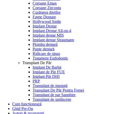
Coroane Emax
Coroane Zirconiu
Curățarea dinților
Fațete Dentare
Hollywood Smile
Implant Dentar
Implant Dentar All-on-4
Implant dentar MIS
Implant dentar Straumann
Plomba dentară
Punte dentară
Ridicare de sinus
Tratament Endodontic
Transplant De Păr
Implant De Barbă
Implant de Păr FUE
Implant Păr DHI
PRP
Transplant de mustață
Transplant De Păr Pentru Femei
Transplant de par Sapphire
Transplant de sprâncene
Cum funcționează
Ghid Pre-Op
Autori & recenzenti