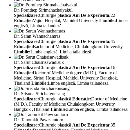
Dr. Pornthep Sirimahachaiyakul
Specializare:
Chirurgie plastică
Ani De Experienta:
22
Educaţie:
Vajira Hospital, Mahidol University
Limbile:
Limba
engleză, Limba tailandeză
Dr. Saran Wannachamras
Specializare:
Chirurgie plastică
Ani De Experienta:
45
Educaţie:
Bachelor of Medicine, Chulalongkorn University
Limbile:
Limba engleză, Limba tailandeză
Dr. Sarut Chaisrisawadisuk
Specializare:
Chirurgie plastică
Ani De Experienta:
16
Educaţie:
Doctor of Medicine degree (M.D.), Faculty of
Medicine, Siriraj Hospital, Mahidol University Bangkok,
Thailand
Limbile:
Limba engleză, Limba tailandeză
Dr. Srisuda Sirichareonsang
Specializare:
Chirurgie plastică
Educaţie:
Doctor of Medicine
(M.D.). Faculty of Medicine Chulalongkorn University
Bangkok ,Thailand
Limbile:
Limba engleză, Limba tailandeză
Dr. Tanomkit Pawcsuntorn
Specializare:
Chirurgie plastică
Ani De Experienta:
35