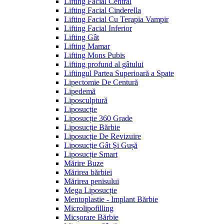
Lifting Facial Central
Lifting Facial Cinderella
Lifting Facial Cu Terapia Vampir
Lifting Facial Inferior
Lifting Gât
Lifting Mamar
Lifting Mons Pubis
Lifting profund al gâtului
Liftingul Partea Superioară a Spate
Lipectomie De Centură
Lipedemă
Liposculptură
Liposucție
Liposucție 360 Grade
Liposucție Bărbie
Liposucție De Revizuire
Liposucție Gât Şi Gușă
Liposucție Smart
Mărire Buze
Mărirea bărbiei
Mărirea penisului
Mega Liposucție
Mentoplastie - Implant Bărbie
Microlipofilling
Micșorare Bărbie