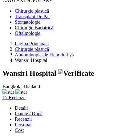
CĂUTĂRI POPULARE
Chirurgie plastică
Transplant De Păr
Stomatologie
Chirurgie Bariatrică
Oftalmologie
Pagina Principala
Chirurgie plastică
Abdominoplastie Fleur de Lys
Wansiri Hospital
Wansiri Hospital
Bangkok, Thailand
15 Recenzii
Detalii
Înainte / După
Recenzii
Personal
Cost