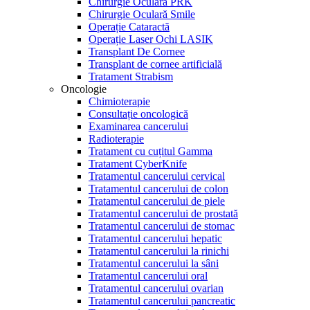
Chirurgie Oculară PRK
Chirurgie Oculară Smile
Operație Cataractă
Operație Laser Ochi LASIK
Transplant De Cornee
Transplant de cornee artificială
Tratament Strabism
Oncologie
Chimioterapie
Consultație oncologică
Examinarea cancerului
Radioterapie
Tratament cu cuțitul Gamma
Tratament CyberKnife
Tratamentul cancerului cervical
Tratamentul cancerului de colon
Tratamentul cancerului de piele
Tratamentul cancerului de prostată
Tratamentul cancerului de stomac
Tratamentul cancerului hepatic
Tratamentul cancerului la rinichi
Tratamentul cancerului la sâni
Tratamentul cancerului oral
Tratamentul cancerului ovarian
Tratamentul cancerului pancreatic