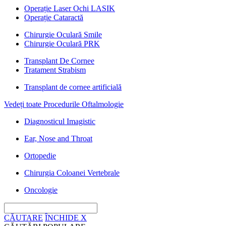
Operație Laser Ochi LASIK
Operație Cataractă
Chirurgie Oculară Smile
Chirurgie Oculară PRK
Transplant De Cornee
Tratament Strabism
Transplant de cornee artificială
Vedeți toate Procedurile Oftalmologie
Diagnosticul Imagistic
Ear, Nose and Throat
Ortopedie
Chirurgia Coloanei Vertebrale
Oncologie
CĂUTARE
ÎNCHIDE
X