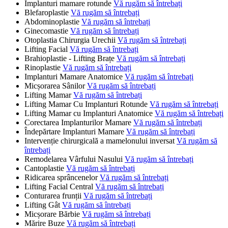
Implanturi mamare rotunde
Vă rugăm să întrebați
Blefaroplastie
Vă rugăm să întrebați
Abdominoplastie
Vă rugăm să întrebați
Ginecomastie
Vă rugăm să întrebați
Otoplastia Chirurgia Urechii
Vă rugăm să întrebați
Lifting Facial
Vă rugăm să întrebați
Brahioplastie - Lifting Brațe
Vă rugăm să întrebați
Rinoplastie
Vă rugăm să întrebați
Implanturi Mamare Anatomice
Vă rugăm să întrebați
Micșorarea Sânilor
Vă rugăm să întrebați
Lifting Mamar
Vă rugăm să întrebați
Lifting Mamar Cu Implanturi Rotunde
Vă rugăm să întrebați
Lifting Mamar cu Implanturi Anatomice
Vă rugăm să întrebați
Corectarea Implanturilor Mamare
Vă rugăm să întrebați
Îndepărtare Implanturi Mamare
Vă rugăm să întrebați
Intervenție chirurgicală a mamelonului inversat
Vă rugăm să
întrebați
Remodelarea Vârfului Nasului
Vă rugăm să întrebați
Cantoplastie
Vă rugăm să întrebați
Ridicarea sprâncenelor
Vă rugăm să întrebați
Lifting Facial Central
Vă rugăm să întrebați
Conturarea frunții
Vă rugăm să întrebați
Lifting Gât
Vă rugăm să întrebați
Micșorare Bărbie
Vă rugăm să întrebați
Mărire Buze
Vă rugăm să întrebați