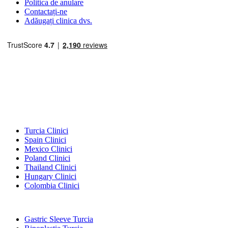
Politica de anulare
Contactați-ne
Adăugați clinica dvs.
Destinații Populare
Turcia Clinici
Spain Clinici
Mexico Clinici
Poland Clinici
Thailand Clinici
Hungary Clinici
Colombia Clinici
Tratamente Populare în Turcia
Gastric Sleeve Turcia