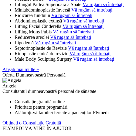
Liftingul Partea Superioară a Spate
Vă rugăm să întrebați
Miniabdominoplastie Inversă
Vă rugăm să întrebați
Ridicarea fundului
Vă rugăm să întrebați
Abdominoplastie extinsă
Vă rugăm să întrebați
Lifting Facial Cinderella
Vă rugăm să întrebați
Lifting Mons Pubis
Vă rugăm să întrebați
Reducerea areolei
Vă rugăm să întrebați
Lipedemă
Vă rugăm să întrebați
Septorinoplastie de Revizie
Vă rugăm să întrebați
Rinoplastie etnică de revizie
Vă rugăm să întrebați
Male Body Sculpting Surgery
Vă rugăm să întrebați
Afișați mai multe +
Oferta Dumneavoastră Personală
Angela
Consultantul dumneavoastră personal de sănătate
Consultație gratuită online
Prioritate pentru programări
Alăturați-vă familiei fericite a pacienților Flymedi
Obțineți o Consultație Gratuită
FLYMEDI VĂ VINE ÎN AJUTOR