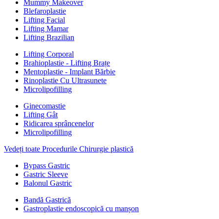
Mummy Makeover
Blefaroplastie
Lifting Facial
Lifting Mamar
Lifting Brazilian
Lifting Corporal
Brahioplastie - Lifting Brațe
Mentoplastie - Implant Bărbie
Rinoplastie Cu Ultrasunete
Microlipofilling
Ginecomastie
Lifting Gât
Ridicarea sprâncenelor
Microlipofilling
Vedeți toate Procedurile Chirurgie plastică
Bypass Gastric
Gastric Sleeve
Balonul Gastric
Bandă Gastrică
Gastroplastie endoscopică cu manșon