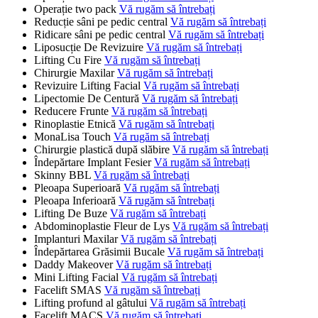
Operație two pack
Vă rugăm să întrebați
Reducție sâni pe pedic central
Vă rugăm să întrebați
Ridicare sâni pe pedic central
Vă rugăm să întrebați
Liposucție De Revizuire
Vă rugăm să întrebați
Lifting Cu Fire
Vă rugăm să întrebați
Chirurgie Maxilar
Vă rugăm să întrebați
Revizuire Lifting Facial
Vă rugăm să întrebați
Lipectomie De Centură
Vă rugăm să întrebați
Reducere Frunte
Vă rugăm să întrebați
Rinoplastie Etnică
Vă rugăm să întrebați
MonaLisa Touch
Vă rugăm să întrebați
Chirurgie plastică după slăbire
Vă rugăm să întrebați
Îndepărtare Implant Fesier
Vă rugăm să întrebați
Skinny BBL
Vă rugăm să întrebați
Pleoapa Superioară
Vă rugăm să întrebați
Pleoapa Inferioară
Vă rugăm să întrebați
Lifting De Buze
Vă rugăm să întrebați
Abdominoplastie Fleur de Lys
Vă rugăm să întrebați
Implanturi Maxilar
Vă rugăm să întrebați
Îndepărtarea Grăsimii Bucale
Vă rugăm să întrebați
Daddy Makeover
Vă rugăm să întrebați
Mini Lifting Facial
Vă rugăm să întrebați
Facelift SMAS
Vă rugăm să întrebați
Lifting profund al gâtului
Vă rugăm să întrebați
Facelift MACS
Vă rugăm să întrebați