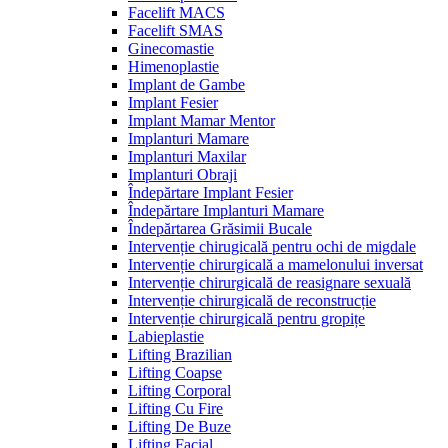
Facelift MACS
Facelift SMAS
Ginecomastie
Himenoplastie
Implant de Gambe
Implant Fesier
Implant Mamar Mentor
Implanturi Mamare
Implanturi Maxilar
Implanturi Obraji
Îndepărtare Implant Fesier
Îndepărtare Implanturi Mamare
Îndepărtarea Grăsimii Bucale
Intervenție chirugicală pentru ochi de migdale
Intervenție chirurgicală a mamelonului inversat
Intervenție chirurgicală de reasignare sexuală
Intervenție chirurgicală de reconstrucție
Intervenție chirurgicală pentru gropițe
Labieplastie
Lifting Brazilian
Lifting Coapse
Lifting Corporal
Lifting Cu Fire
Lifting De Buze
Lifting Facial