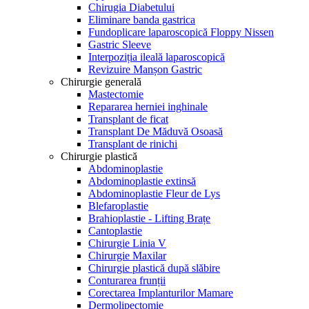
Chirugia Diabetului
Eliminare banda gastrica
Fundoplicare laparoscopică Floppy Nissen
Gastric Sleeve
Interpoziția ileală laparoscopică
Revizuire Manșon Gastric
Chirurgie generală
Mastectomie
Repararea herniei inghinale
Transplant de ficat
Transplant De Măduvă Osoasă
Transplant de rinichi
Chirurgie plastică
Abdominoplastie
Abdominoplastie extinsă
Abdominoplastie Fleur de Lys
Blefaroplastie
Brahioplastie - Lifting Brațe
Cantoplastie
Chirurgie Linia V
Chirurgie Maxilar
Chirurgie plastică după slăbire
Conturarea frunții
Corectarea Implanturilor Mamare
Dermolipectomie