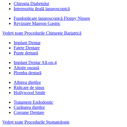
Chirugia Diabetului
Interpoziția ileală laparoscopică
Fundoplicare laparoscopică Floppy Nissen
Revizuire Manșon Gastric
Vedeți toate Procedurile Chirurgie Bariatrică
Implant Dentar
Fațete Dentare
Punte dentară
Implant Dentar All-on-4
Altoire osoasă
Plomba dentară
Albirea dinților
Ridicare de sinus
Hollywood Smile
Tratament Endodontic
Curățarea dinților
Coroane Dentare
Vedeți toate Procedurile Stomatologie