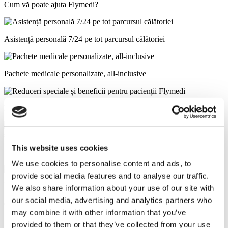
Cum vă poate ajuta Flymedi?
Asistență personală 7/24 pe tot parcursul călătoriei
Pachete medicale personalizate, all-inclusive
Reduceri speciale și beneficii pentru pacienții Flymedi
This website uses cookies
Sfaturi precise de la consultanți cu experiență în domeniul sănătății
We use cookies to personalise content and ads, to
provide social media features and to analyse our traffic.
Împrumuturi medicale și asigurări pentru îngrijiri medicale
We also share information about your use of our site with
our social media, advertising and analytics partners who
Clinici Similare
may combine it with other information that you’ve
provided to them or that they’ve collected from your use