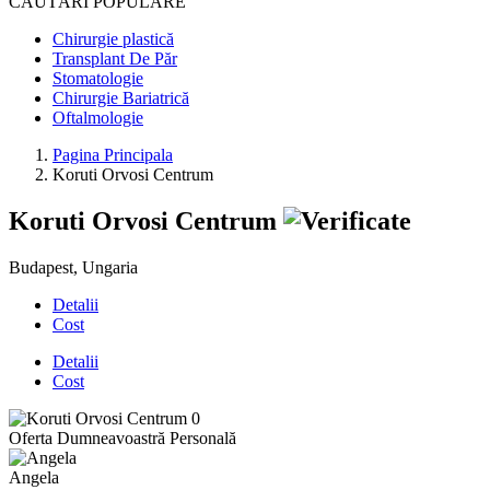
CĂUTĂRI POPULARE
Chirurgie plastică
Transplant De Păr
Stomatologie
Chirurgie Bariatrică
Oftalmologie
Pagina Principala
Koruti Orvosi Centrum
Koruti Orvosi Centrum
Budapest, Ungaria
Detalii
Cost
Detalii
Cost
Oferta Dumneavoastră Personală
Angela