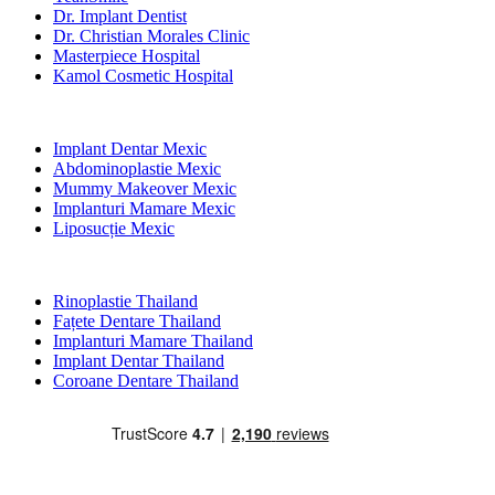
Dr. Implant Dentist
Dr. Christian Morales Clinic
Masterpiece Hospital
Kamol Cosmetic Hospital
Tratamente Populare în Mexic
Implant Dentar Mexic
Abdominoplastie Mexic
Mummy Makeover Mexic
Implanturi Mamare Mexic
Liposucție Mexic
Tratamente Populare în Thailand
Rinoplastie Thailand
Fațete Dentare Thailand
Implanturi Mamare Thailand
Implant Dentar Thailand
Coroane Dentare Thailand