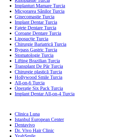
Rinoplastie Turcia
Implanturi Mamare Turcia
Micșorarea Sânilor Turcia
Ginecomastie Turcia
Implant Dentar Turcia
Fațete Dentare Turcia
Coroane Dentare Turcia
Liposucție Turcia
Chirurgie Bariatrică Turcia
Bypass Gastric Turcia
Stomatologie Turcia
Lifting Brazilian Turcia
Transplant De Păr Turcia
Chirurgie plastică Turcia
Hollywood Smile Turcia
All-on-6 Turcia
Operație Six Pack Turcia
Implant Dentar All-on-4 Turcia
Clinici Populare
Clinica Luna
Istanbul European Center
Dentavivo
Dr. Vivo Hair Clinic
YeahSmile