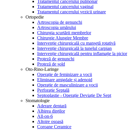
Tratamentul cancerului pulmonar
Tratamentul cancerului vaginal
Tratamentul cancerului vezicii urinare
Ortopedie
Artroscopia de genunchi
Artroscopia umărului
Chirurgia scurtării membrelor
Chirurgie Alungire Membre
Intervenție chirurgicală cu manșetă rotativă
Intervenție chirurgicală la tunelul carpian
Intervenție chirurgicală pentru inflamație la picior
Proteză de genunchi
Proteză de șold
Oto-Rino-Laringe
Operație de feminizare a vocii
Eliminare amigdale și adenoid
Operație de masculinizare a vocii
Perforație Septală
Septoplastie - Operație Deviație De Sept
Stomatologie
Aderare dentară
Albirea dinților
All-on-6
Altoire osoasă
Coroane Ceramice