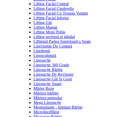
Lifting Facial Central
Lifting Facial Cinderella
Lifting Facial Cu Terapia Vampir
Lifting Facial Inferior
Lifting Gât
Lifting Mamar
Lifting Mons Pubis
Lifting profund al gâtului
Liftingul Partea Superioară a Spate
Lipectomie De Centură
Lipedemă
Liposculptură
Liposucție
Liposucție 360 Grade
Liposucție Bărbie
Liposucție De Revizuire
Liposucție Gât Şi Gușă
Liposucție Smart
Mărire Buze
Mărirea bărbiei
Mărirea penisului
Mega Liposucție
Mentoplastie - Implant Bărbie
Microlipofilling
Micșorare Bărbie