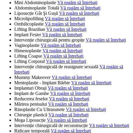
Mini Abdominoplastie
Vă rugăm să întrebați
Abdominoplastie Totală
Vă rugăm să întrebați
Liposucție Gât Şi Gușă
Vă rugăm să întrebați
Microlipofilling
Vă rugăm să întrebați
Ombilicoplastie
Vă rugăm să întrebați
Lifting Brazilian
Vă rugăm să întrebați
Implant Fesier
Vă rugăm să întrebați
Intervenție chirurgicală pentru gropițe
Vă rugăm să întrebați
Vaginoplastie
Vă rugăm să întrebați
Himenoplastie
Vă rugăm să întrebați
Lifting Coapse
Vă rugăm să întrebați
Lifting Corporal
Vă rugăm să întrebați
Intervenție chirurgicală de reasignare sexuală
Vă rugăm să
întrebați
Mummy Makeover
Vă rugăm să întrebați
Mentoplastie - Implant Bărbie
Vă rugăm să întrebați
Implanturi Obraji
Vă rugăm să întrebați
Implant de Gambe
Vă rugăm să întrebați
Reducerea feselor
Vă rugăm să întrebați
Mărirea penisului
Vă rugăm să întrebați
Rinoplastie Cu Ultrasunete
Vă rugăm să întrebați
Chirurgie plastică
Vă rugăm să întrebați
Mega Liposucție
Vă rugăm să întrebați
Intervenție chirurgicală de reconstrucție
Vă rugăm să întrebați
Ridicare temporală
Vă rugăm să întrebați