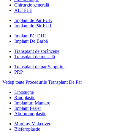
Chirurgie generală
ALTELE
Implant de Păr FUE
Implant de Păr FUT
Implant Păr DHI
Implant De Barbă
Transplant de sprâncene
Transplant de mustață
Transplant de par Sapphire
PRP
Vedeți toate Procedurile Transplant De Păr
Liposucție
Rinoplastie
Implanturi Mamare
Implant Fesier
Abdominoplastie
Mummy Makeover
Blefaroplastie