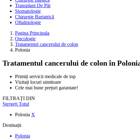
Transplant De Păr
Stomatologie
Chirurgie Bariatrică
Oftalmologie
Pagina Principala
Oncologie
Tratamentul cancerului de colon
Polonia
Tratamentul cancerului de colon
în Poloni
Primiți servicii medicale de top
Vizitați locuri uimitoare
Cele mai bune prețuri garantate!
FILTRAȚI DIN
Ștergeți Totul
Polonia
X
Destinații
Polonia