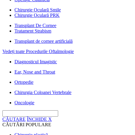
Chirurgie Oculară Smile
Chirurgie Oculară PRK
Transplant De Cornee
Tratament Strabism
Transplant de cornee artificială
Vedeți toate Procedurile Oftalmologie
Diagnosticul Imagistic
Ear, Nose and Throat
Ortopedie
Chirurgia Coloanei Vertebrale
Oncologie
CĂUTARE
ÎNCHIDE
X
CĂUTĂRI POPULARE
Chirurgie plastică