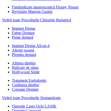
Fundoplicare laparoscopică Floppy Nissen
Revizuire Manșon Gastric
Vedeți toate Procedurile Chirurgie Bariatrică
Implant Dentar
Fațete Dentare
Punte dentară
Implant Dentar All-on-4
Altoire osoasă
Plomba dentară
Albirea dinților
Ridicare de sinus
Hollywood Smile
Tratament Endodontic
Curățarea dinților
Coroane Dentare
Vedeți toate Procedurile Stomatologie
Operație Laser Ochi LASIK
Operație Cataractă