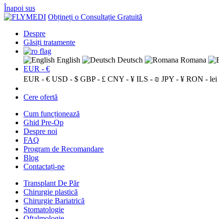
Înapoi sus
Obțineți o Consultație Gratuită
Despre
Găsiți tratamente
English
Deutsch
Romana
EUR - €
EUR - €
USD - $
GBP - £
CNY - ¥
ILS - ₪
JPY - ¥
RON - lei
Cere ofertă
Cum funcționează
Ghid Pre-Op
Despre noi
FAQ
Program de Recomandare
Blog
Contactați-ne
Transplant De Păr
Chirurgie plastică
Chirurgie Bariatrică
Stomatologie
Oftalmologie