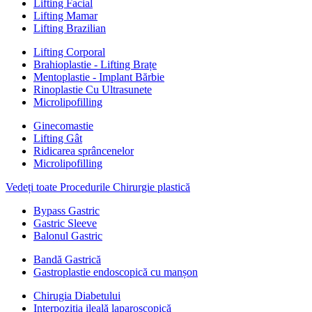
Lifting Facial
Lifting Mamar
Lifting Brazilian
Lifting Corporal
Brahioplastie - Lifting Brațe
Mentoplastie - Implant Bărbie
Rinoplastie Cu Ultrasunete
Microlipofilling
Ginecomastie
Lifting Gât
Ridicarea sprâncenelor
Microlipofilling
Vedeți toate Procedurile Chirurgie plastică
Bypass Gastric
Gastric Sleeve
Balonul Gastric
Bandă Gastrică
Gastroplastie endoscopică cu manșon
Chirugia Diabetului
Interpoziția ileală laparoscopică