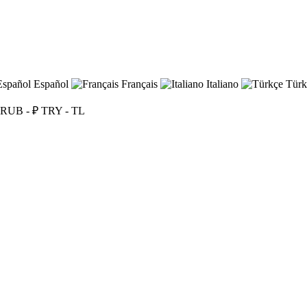
Español
Français
Italiano
Türk
RUB - ₽
TRY - TL