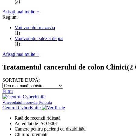
(2)
Afișați mai multe +
Regiuni
Voievodatul mazovia
(1)
Voievodatul silezia de jos
(1)
Afișați mai multe +
Tratamentul cancerului de colon Clinici
(2 
SORTATE DUPĂ:
Filtru
Voievodatul mazovia, Polonia
Centrul CyberKnife
Rată de recenzii ridicată
Acreditat de ISO 9001
Camere pentru pacienți cu dizabilități
Chirurgi premiați