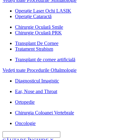
Vedeți toate Procedurile Stomatologie
Operație Laser Ochi LASIK
Operație Cataractă
Chirurgie Oculară Smile
Chirurgie Oculară PRK
Transplant De Cornee
Tratament Strabism
Transplant de cornee artificială
Vedeți toate Procedurile Oftalmologie
Diagnosticul Imagistic
Ear, Nose and Throat
Ortopedie
Chirurgia Coloanei Vertebrale
Oncologie