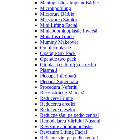
Mentoplastie - Implant Bărbie
Microlipofilling
Micșorare Bărbie
Micșorarea Sânilor
Mini Lifting Facial
Miniabdominoplastie Inversă
MonaLisa Touch
Mummy Makeover
Ombilicoplastie
Operație Six Pack
Operație two pack
Otoplastia Chirurgia Urechii
Plasma J
Pleoapa Inferioară
Pleoapa Superioară
Procedura Nefertiti
Reconstrucție Mamară
Reducere Frunte
Reducerea areolei
Reducerea feselor
Reducție sâni pe pedic central
Remodelarea Vârfului Nasului
Revizuire abdominoplastie
Revizuire Lifting Facial
Ridicare sâni pe pedic central