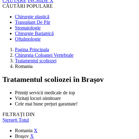
CĂUTARE
ÎNCHIDE
X
CĂUTĂRI POPULARE
Chirurgie plastică
Transplant De Păr
Stomatologie
Chirurgie Bariatrică
Oftalmologie
Pagina Principala
Chirurgia Coloanei Vertebrale
Tratamentul scoliozei
Romania
Tratamentul scoliozei
în Braşov
Primiți servicii medicale de top
Vizitați locuri uimitoare
Cele mai bune prețuri garantate!
FILTRAȚI DIN
Ștergeți Totul
Romania
X
Braşov
X