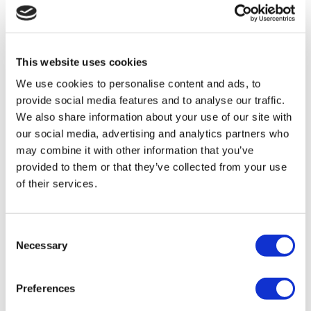
Gastric Sleeve Turcia
Rinoplastie Turcia
Implanturi Mamare Turcia
Micșorarea Sânilor Turcia
This website uses cookies
Ginecomastie Turcia
Implant Dentar Turcia
We use cookies to personalise content and ads, to
Fațete Dentare Turcia
provide social media features and to analyse our traffic.
Coroane Dentare Turcia
We also share information about your use of our site with
Liposucție Turcia
Chirurgie Bariatrică Turcia
our social media, advertising and analytics partners who
Bypass Gastric Turcia
may combine it with other information that you’ve
Stomatologie Turcia
provided to them or that they’ve collected from your use
Lifting Brazilian Turcia
Transplant De Păr Turcia
of their services.
Chirurgie plastică Turcia
Hollywood Smile Turcia
All-on-6 Turcia
Consent
Operație Six Pack Turcia
Implant Dentar All-on-4 Turcia
Necessary
Selection
Clinici Populare
Preferences
Clinica Luna
Istanbul European Center