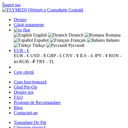
Înapoi sus
Obțineți o Consultație Gratuită
Despre
Găsiți tratamente
English
Deutsch
Romana
Español
Français
Italiano
Türkçe
Русский
EUR - €
EUR - €
USD - $
GBP - £
CNY - ¥
ILS - ₪
JPY - ¥
RON -
lei
RUB - ₽
TRY - TL
Cere ofertă
Cum funcționează
Ghid Pre-Op
Despre noi
FAQ
Program de Recomandare
Blog
Contactați-ne
Transplant De Păr
Chirurgie plastică