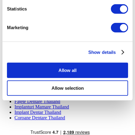
Dentavivo
Dr. Vivo Hair Clinic
Statistics
YeahSmile
Dr. Implant Dentist
Dr. Christian Morales Clinic
Marketing
Masterpiece Hospital
Kamol Cosmetic Hospital
Tratamente Populare în Mexic
Show details
Implant Dentar Mexic
Abdominoplastie Mexic
Mummy Makeover Mexic
Allow all
Implanturi Mamare Mexic
Liposucție Mexic
Tratamente Populare în Thailand
Allow selection
Rinoplastie Thailand
Fațete Dentare Thailand
Implanturi Mamare Thailand
Implant Dentar Thailand
Coroane Dentare Thailand