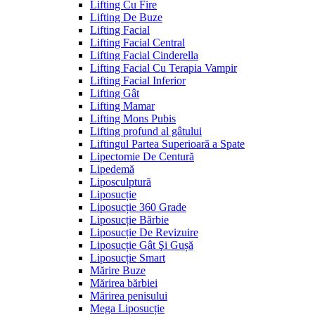
Lifting Cu Fire
Lifting De Buze
Lifting Facial
Lifting Facial Central
Lifting Facial Cinderella
Lifting Facial Cu Terapia Vampir
Lifting Facial Inferior
Lifting Gât
Lifting Mamar
Lifting Mons Pubis
Lifting profund al gâtului
Liftingul Partea Superioară a Spate
Lipectomie De Centură
Lipedemă
Liposculptură
Liposucție
Liposucție 360 Grade
Liposucție Bărbie
Liposucție De Revizuire
Liposucție Gât Şi Gușă
Liposucție Smart
Mărire Buze
Mărirea bărbiei
Mărirea penisului
Mega Liposucție