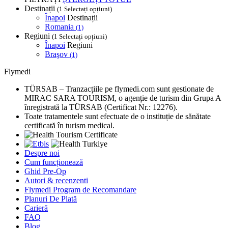
Destinații
(1 Selectați opțiuni)
Înapoi
Destinații
Romania
(1)
Regiuni
(1 Selectați opțiuni)
Înapoi
Regiuni
Braşov
(1)
Flymedi
TÜRSAB – Tranzacțiile pe flymedi.com sunt gestionate de
MIRAC SARA TOURISM, o agenție de turism din Grupa A
înregistrată la TÜRSAB (Certificat Nr.: 12276).
Toate tratamentele sunt efectuate de o instituție de sănătate
certificată în turism medical.
Despre noi
Cum funcționează
Ghid Pre-Op
Autori & recenzenti
Flymedi Program de Recomandare
Planuri De Plată
Carieră
FAQ
Blog