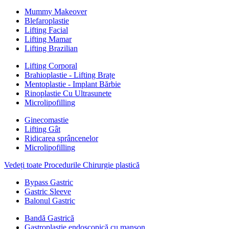
Mummy Makeover
Blefaroplastie
Lifting Facial
Lifting Mamar
Lifting Brazilian
Lifting Corporal
Brahioplastie - Lifting Brațe
Mentoplastie - Implant Bărbie
Rinoplastie Cu Ultrasunete
Microlipofilling
Ginecomastie
Lifting Gât
Ridicarea sprâncenelor
Microlipofilling
Vedeți toate Procedurile Chirurgie plastică
Bypass Gastric
Gastric Sleeve
Balonul Gastric
Bandă Gastrică
Gastroplastie endoscopică cu manșon