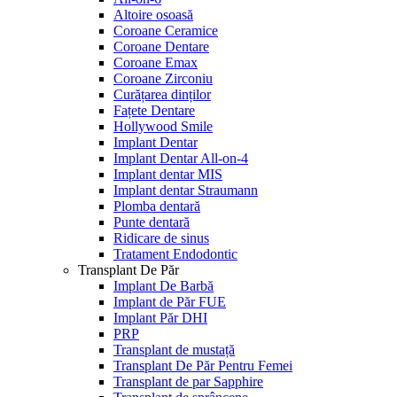
Altoire osoasă
Coroane Ceramice
Coroane Dentare
Coroane Emax
Coroane Zirconiu
Curățarea dinților
Fațete Dentare
Hollywood Smile
Implant Dentar
Implant Dentar All-on-4
Implant dentar MIS
Implant dentar Straumann
Plomba dentară
Punte dentară
Ridicare de sinus
Tratament Endodontic
Transplant De Păr
Implant De Barbă
Implant de Păr FUE
Implant Păr DHI
PRP
Transplant de mustață
Transplant De Păr Pentru Femei
Transplant de par Sapphire