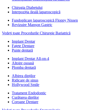
Chirugia Diabetului
Interpoziția ileală laparoscopică
Fundoplicare laparoscopică Floppy Nissen
Revizuire Manșon Gastric
Vedeți toate Procedurile Chirurgie Bariatrică
Implant Dentar
Fațete Dentare
Punte dentară
Implant Dentar All-on-4
Altoire osoasă
Plomba dentară
Albirea dinților
Ridicare de sinus
Hollywood Smile
Tratament Endodontic
Curățarea dinților
Coroane Dentare