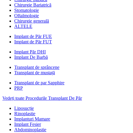
Chirurgie Bariatrică
Stomatologie
Oftalmologie
Chirurgie generală
ALTELE
Implant de Păr FUE
Implant de Păr FUT
Implant Păr DHI
Implant De Barbă
Transplant de sprâncene
Transplant de mustață
Transplant de par Sapphire
PRP
Vedeți toate Procedurile Transplant De Păr
Liposucție
Rinoplastie
Implanturi Mamare
Implant Fesier
Abdominoplastie