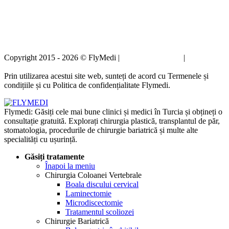
Copyright 2015 - 2026 © FlyMedi |
Termeni și condiții
|
Politica de
confidențialitate
Prin utilizarea acestui site web, sunteți de acord cu Termenele și
condițiile și cu Politica de confidențialitate Flymedi.
Flymedi: Găsiți cele mai bune clinici și medici în Turcia și obțineți o
consultație gratuită. Explorați chirurgia plastică, transplantul de păr,
stomatologia, procedurile de chirurgie bariatrică și multe alte
specialități cu ușurință.
Găsiți tratamente
Înapoi la meniu
Chirurgia Coloanei Vertebrale
Boala discului cervical
Laminectomie
Microdiscectomie
Tratamentul scoliozei
Chirurgie Bariatrică