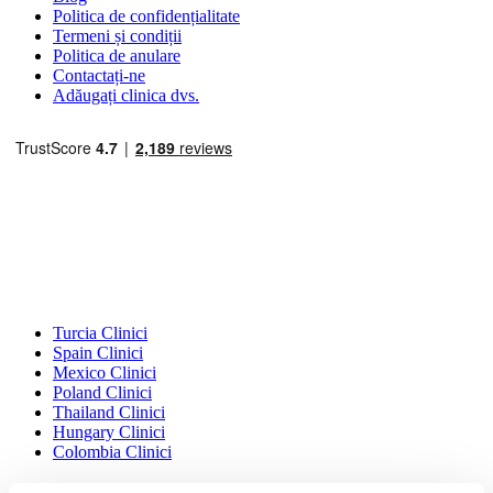
Politica de confidențialitate
Termeni și condiții
Politica de anulare
Contactați-ne
Adăugați clinica dvs.
Destinații Populare
Turcia Clinici
Spain Clinici
Mexico Clinici
Poland Clinici
Thailand Clinici
Hungary Clinici
Colombia Clinici
Tratamente Populare în Turcia