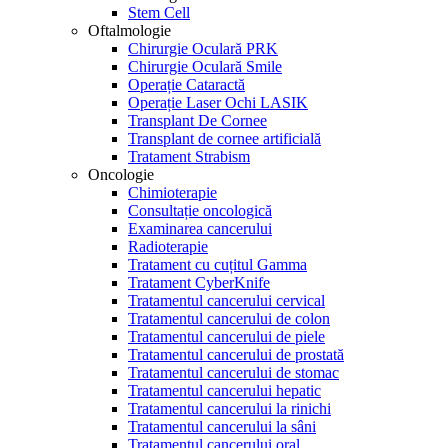
Stem Cell
Oftalmologie
Chirurgie Oculară PRK
Chirurgie Oculară Smile
Operație Cataractă
Operație Laser Ochi LASIK
Transplant De Cornee
Transplant de cornee artificială
Tratament Strabism
Oncologie
Chimioterapie
Consultație oncologică
Examinarea cancerului
Radioterapie
Tratament cu cuțitul Gamma
Tratament CyberKnife
Tratamentul cancerului cervical
Tratamentul cancerului de colon
Tratamentul cancerului de piele
Tratamentul cancerului de prostată
Tratamentul cancerului de stomac
Tratamentul cancerului hepatic
Tratamentul cancerului la rinichi
Tratamentul cancerului la sâni
Tratamentul cancerului oral