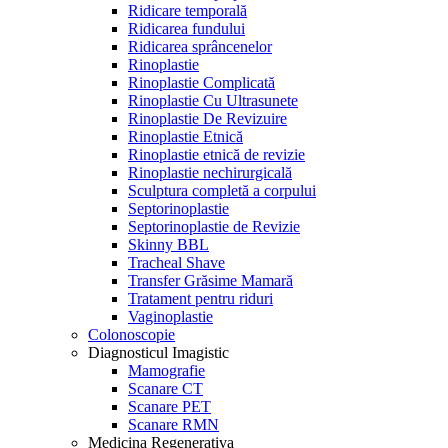
Ridicare temporală
Ridicarea fundului
Ridicarea sprâncenelor
Rinoplastie
Rinoplastie Complicată
Rinoplastie Cu Ultrasunete
Rinoplastie De Revizuire
Rinoplastie Etnică
Rinoplastie etnică de revizie
Rinoplastie nechirurgicală
Sculptura completă a corpului
Septorinoplastie
Septorinoplastie de Revizie
Skinny BBL
Tracheal Shave
Transfer Grăsime Mamară
Tratament pentru riduri
Vaginoplastie
Colonoscopie
Diagnosticul Imagistic
Mamografie
Scanare CT
Scanare PET
Scanare RMN
Medicina Regenerativa