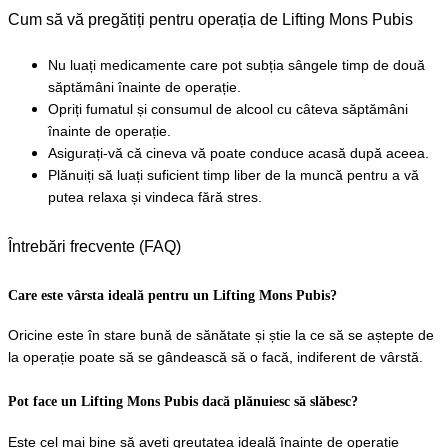
Cum să vă pregătiți pentru operația de Lifting Mons Pubis
Nu luați medicamente care pot subția sângele timp de două 
săptămâni înainte de operație.
Opriți fumatul și consumul de alcool cu câteva săptămâni 
înainte de operație.
Asigurați-vă că cineva vă poate conduce acasă după aceea.
Plănuiți să luați suficient timp liber de la muncă pentru a vă 
putea relaxa și vindeca fără stres.
Întrebări frecvente (FAQ)
Care este vârsta ideală pentru un Lifting Mons Pubis?
Oricine este în stare bună de sănătate și știe la ce să se aștepte de 
la operație poate să se gândească să o facă, indiferent de vârstă.
Pot face un Lifting Mons Pubis dacă plănuiesc să slăbesc?
Este cel mai bine să aveți greutatea ideală înainte de operație 