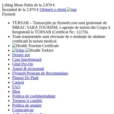
Lifting Mons Pubis
de la 2.870 €
Începând de la 2.870 €
Obțineți o ofertă
Flymedi
TÜRSAB – Tranzacțiile pe flymedi.com sunt gestionate de
MIRAC SARA TOURISM, o agenție de turism din Grupa A
înregistrată la TÜRSAB (Certificat Nr.: 12276).
Toate tratamentele sunt efectuate de o instituție de sănătate
certificată în turism medical.
Despre noi
Cum funcționează
Ghid Pre-Op
Autori & recenzenti
Flymedi Program de Recomandare
Planuri De Plată
Carieră
FAQ
Blog
Politica de confidențialitate
Termeni și condiții
Politica de anulare
Contactați-ne