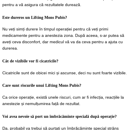
pentru a vă asigura că rezultatele durează.
Este dureros un Lifting Mons Pubis?
Nu veți simți durere în timpul operației pentru că veți primi 
medicamente pentru a anestezia zona. După aceea, s-ar putea să 
aveți ceva disconfort, dar medicul vă va da ceva pentru a ajuta cu 
durerea.
Cât de vizibile vor fi cicatricile?
Cicatricile sunt de obicei mici și ascunse, deci nu sunt foarte vizibile.
Care sunt riscurile unui Lifting Mons Pubis?
Ca orice operație, există unele riscuri, cum ar fi infecția, reacțiile la 
anestezie și nemulțumirea față de rezultat.
Voi avea nevoie să port un îmbrăcăminte specială după operație?
Da, probabil va trebui să purtați un îmbrăcăminte special strâns 