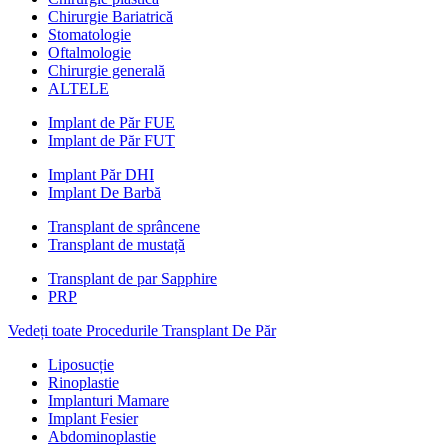
Chirurgie Bariatrică
Stomatologie
Oftalmologie
Chirurgie generală
ALTELE
Implant de Păr FUE
Implant de Păr FUT
Implant Păr DHI
Implant De Barbă
Transplant de sprâncene
Transplant de mustață
Transplant de par Sapphire
PRP
Vedeți toate Procedurile Transplant De Păr
Liposucție
Rinoplastie
Implanturi Mamare
Implant Fesier
Abdominoplastie