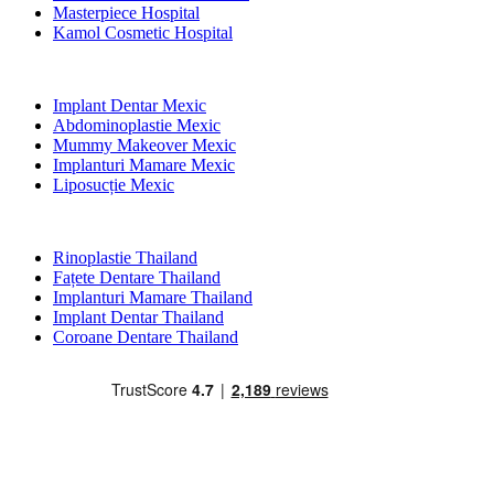
Masterpiece Hospital
Kamol Cosmetic Hospital
Tratamente Populare în Mexic
Implant Dentar Mexic
Abdominoplastie Mexic
Mummy Makeover Mexic
Implanturi Mamare Mexic
Liposucție Mexic
Tratamente Populare în Thailand
Rinoplastie Thailand
Fațete Dentare Thailand
Implanturi Mamare Thailand
Implant Dentar Thailand
Coroane Dentare Thailand