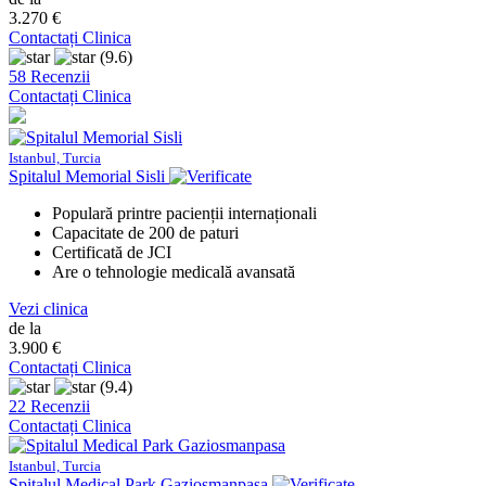
3.270 €
Contactați Clinica
(9.6)
58 Recenzii
Contactați Clinica
Istanbul, Turcia
Spitalul Memorial Sisli
Populară printre pacienții internaționali
Capacitate de 200 de paturi
Certificată de JCI
Are o tehnologie medicală avansată
Vezi clinica
de la
3.900 €
Contactați Clinica
(9.4)
22 Recenzii
Contactați Clinica
Istanbul, Turcia
Spitalul Medical Park Gaziosmanpasa