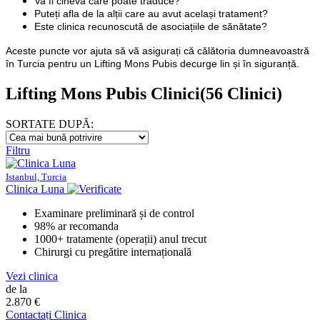
Va fi cineva care poate traduce?
Puteți afla de la alții care au avut același tratament?
Este clinica recunoscută de asociațiile de sănătate?
Aceste puncte vor ajuta să vă asigurați că călătoria dumneavoastră
în Turcia pentru un Lifting Mons Pubis decurge lin și în siguranță.
Lifting Mons Pubis Clinici
(56 Clinici)
SORTATE DUPĂ:
Filtru
Istanbul, Turcia
Clinica Luna
Examinare preliminară și de control
98% ar recomanda
1000+ tratamente (operații) anul trecut
Chirurgi cu pregătire internațională
Vezi clinica
de la
2.870 €
Contactați Clinica