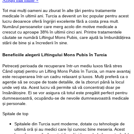
Afișați mai multe +
Tot mai mulți oameni au zburat în alte țări pentru tratamente
medicale în ultimii ani. Turcia a devenit un loc popular pentru acest
lucru deoarece oferă îngrijiri excelente fără a costa prea mult.
Numărul persoanelor care merg acolo din motive medicale a
crescut cu aproape 38% în ultimii cinci ani. Printre tratamentele
căutate se numără Liftingul Mons Pubis, care ajută la îmbunătățirea
stării de bine și a încrederii în sine.
Beneficiile alegerii Liftingului Mons Pubis în Turcia
Petreceți perioada de recuperare într-un mediu luxos fără stres
Când optați pentru un Lifting Mons Pubis în Turcia, un mare avantaj
este recuperarea într-un cadru relaxant și luxos. Mulți preferă ca o
agenție să se ocupe de toate detaliile, de la zboruri până la locul
unde veți sta. Acest lucru vă permite să vă concentrați doar pe
însănătoșire. Ei se vor asigura că totul este pregătit perfect pentru
dumneavoastră, ocupându-se de nevoile dumneavoastră medicale
și personale.
Spitale de top
Spitalele din Turcia sunt moderne, dotate cu tehnologie de
ultimă oră și au medici care își cunosc bine meseria. Acest