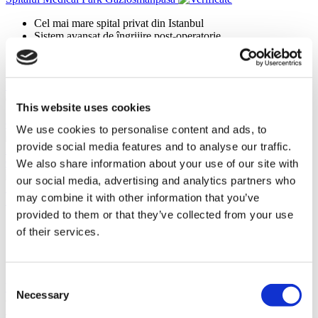
Cel mai mare spital privat din Istanbul
Sistem avansat de îngrijire post-operatorie
Chirurgi cu pregătire internațională
Clinică acreditată de JCI
Vezi clinica
de la
This website uses cookies
3.900 €
Contactați Clinica
We use cookies to personalise content and ads, to
(9.7)
provide social media features and to analyse our traffic.
37 Recenzii
Contactați Clinica
We also share information about your use of our site with
our social media, advertising and analytics partners who
Izmir, Turcia
may combine it with other information that you’ve
Spitalele Ekol din Izmir
provided to them or that they’ve collected from your use
Are specialiști de clasă mondială
of their services.
Rată de recenzii ridicată
Monitorizat de unitatea de management al calității
Utilizarea celei mai avansate tehnologii
Consent
Vezi clinica
Necessary
Selection
de la
4.000 €