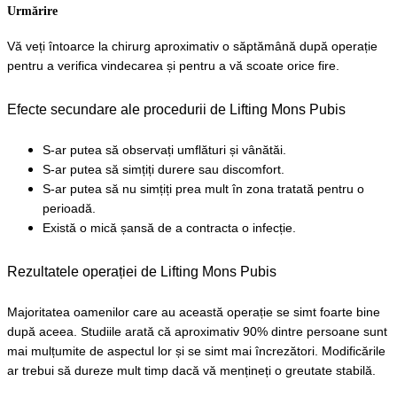
Urmărire
Vă veți întoarce la chirurg aproximativ o săptămână după operație 
pentru a verifica vindecarea și pentru a vă scoate orice fire.
Efecte secundare ale procedurii de Lifting Mons Pubis
S-ar putea să observați umflături și vânătăi.
S-ar putea să simțiți durere sau discomfort.
S-ar putea să nu simțiți prea mult în zona tratată pentru o 
perioadă.
Există o mică șansă de a contracta o infecție.
Rezultatele operației de Lifting Mons Pubis
Majoritatea oamenilor care au această operație se simt foarte bine 
după aceea. Studiile arată că aproximativ 90% dintre persoane sunt 
mai mulțumite de aspectul lor și se simt mai încrezători. Modificările 
ar tre
bui să dureze mult timp dacă vă mențineți o greutate stabilă.