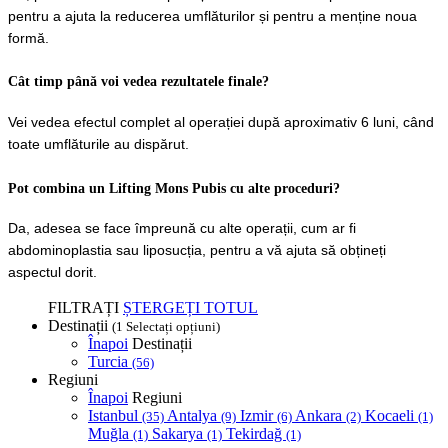
pentru a ajuta la reducerea umflăturilor și pentru a menține noua 
formă.
Cât timp până voi vedea rezultatele finale?
Vei vedea efectul complet al operației după aproximativ 6 luni, când 
toate umflăturile au dispărut.
Pot combina un Lifting Mons Pubis cu alte proceduri?
Da, adesea se face împreună cu alte operații, cum ar fi 
abdominoplastia sau liposucția, pentru a vă ajuta să obțineți 
aspectul dorit.
FILTRAȚI
ȘTERGEȚI TOTUL
Destinații
(1 Selectați opțiuni)
Înapoi
Destinații
Turcia
(56)
Regiuni
Înapoi
Regiuni
Istanbul
Antalya
Izmir
Ankara
Kocaeli
(35)
(9)
(6)
(2)
(1)
Muğla
Sakarya
Tekirdağ
(1)
(1)
(1)