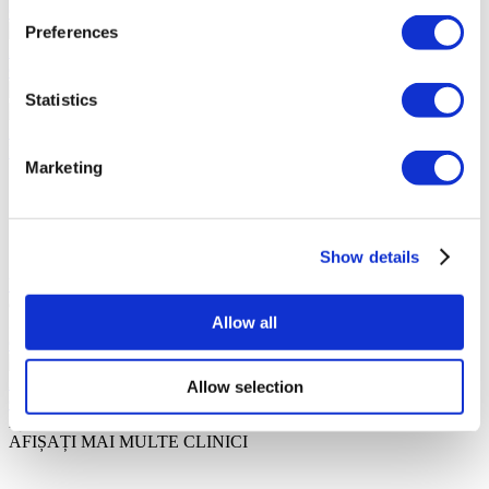
Contactați Clinica
(9.5)
Preferences
24 Recenzii
Contactați Clinica
Statistics
Istanbul, Turcia
Esteworld
Marketing
Monitorizată de ISO 9001
Situată în inima orașului
Facilitate premium
Rată mare de recenzii
Show details
Vezi clinica
de la
Allow all
3.520 €
Contactați Clinica
(9.5)
21 Recenzii
Allow selection
Contactați Clinica
Ați vizionat 10 din 56 clinici
AFIȘAȚI MAI MULTE CLINICI