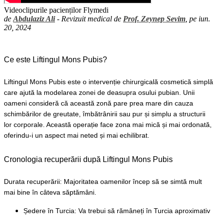
Videoclipurile pacienților Flymedi
de
Abdulaziz Ali
- Revizuit medical de
Prof. Zeynep Sevim
, pe iun.
20, 2024
Ce este Liftingul Mons Pubis?
Liftingul Mons Pubis este o intervenție chirurgicală cosmetică simplă 
care ajută la modelarea zonei de deasupra osului pubian. Unii 
oameni consideră că această zonă pare prea mare din cauza 
schimbărilor de greutate, îmbătrânirii sau pur și simplu a structurii 
lor corporale. Această operație face zona mai mică și mai ordonată, 
oferindu-i un aspect mai neted și mai echilibrat.
Cronologia recuperării după Liftingul Mons Pubis
Durata recuperării: Majoritatea oamenilor încep să se simtă mult 
mai bine în câteva săptămâni.
Ședere în Turcia: Va trebui să rămâneți în Turcia aproximativ 