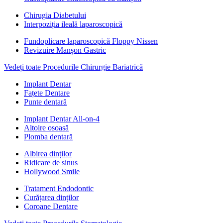
Chirugia Diabetului
Interpoziția ileală laparoscopică
Fundoplicare laparoscopică Floppy Nissen
Revizuire Manșon Gastric
Vedeți toate Procedurile Chirurgie Bariatrică
Implant Dentar
Fațete Dentare
Punte dentară
Implant Dentar All-on-4
Altoire osoasă
Plomba dentară
Albirea dinților
Ridicare de sinus
Hollywood Smile
Tratament Endodontic
Curățarea dinților
Coroane Dentare