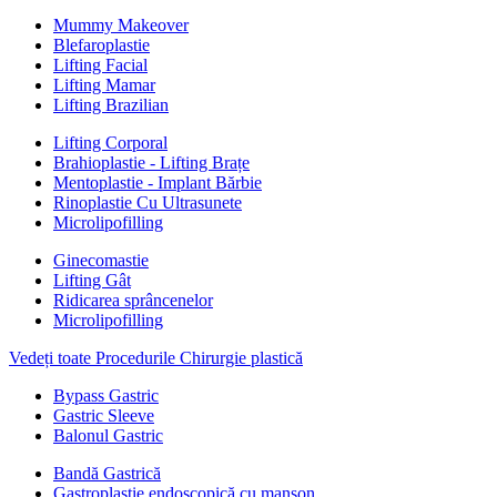
Mummy Makeover
Blefaroplastie
Lifting Facial
Lifting Mamar
Lifting Brazilian
Lifting Corporal
Brahioplastie - Lifting Brațe
Mentoplastie - Implant Bărbie
Rinoplastie Cu Ultrasunete
Microlipofilling
Ginecomastie
Lifting Gât
Ridicarea sprâncenelor
Microlipofilling
Vedeți toate Procedurile Chirurgie plastică
Bypass Gastric
Gastric Sleeve
Balonul Gastric
Bandă Gastrică
Gastroplastie endoscopică cu manșon