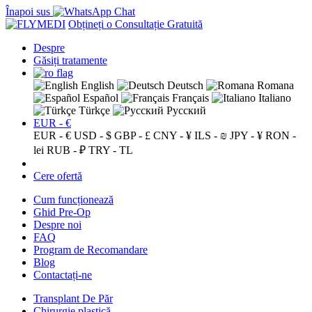
Înapoi sus
Obțineți o Consultație Gratuită
Despre
Găsiți tratamente
English
Deutsch
Romana
Español
Français
Italiano
Türkçe
Русский
EUR - €
EUR - €
USD - $
GBP - £
CNY - ¥
ILS - ₪
JPY - ¥
RON -
lei
RUB - ₽
TRY - TL
Cere ofertă
Cum funcționează
Ghid Pre-Op
Despre noi
FAQ
Program de Recomandare
Blog
Contactați-ne
Transplant De Păr
Chirurgie plastică