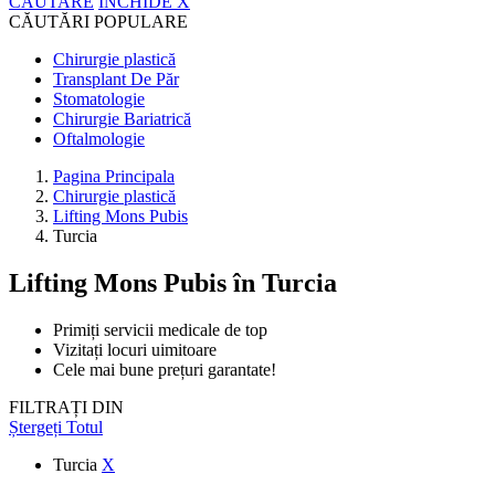
CĂUTARE
ÎNCHIDE
X
CĂUTĂRI POPULARE
Chirurgie plastică
Transplant De Păr
Stomatologie
Chirurgie Bariatrică
Oftalmologie
Pagina Principala
Chirurgie plastică
Lifting Mons Pubis
Turcia
Lifting Mons Pubis
în Turcia
Primiți servicii medicale de top
Vizitați locuri uimitoare
Cele mai bune prețuri garantate!
FILTRAȚI DIN
Ștergeți Totul
Turcia
X