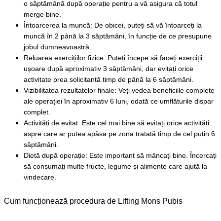
o săptămână după operație pentru a vă asigura că totul 
merge bine.
Întoarcerea la muncă: De obicei, puteți să vă întoarceți la 
muncă în 2 până la 3 săptămâni, în funcție de ce presupune 
jobul dumneavoastră.
Reluarea exercițiilor fizice: Puteți începe să faceți exerciții 
ușoare după aproximativ 3 săptămâni, dar evitați orice 
activitate prea solicitantă timp de până la 6 săptămâni.
Vizibilitatea rezultatelor finale: Veți vedea beneficiile complete 
ale operației în aproximativ 6 luni, odată ce umflăturile dispar 
complet.
Activități de evitat: Este cel mai bine să evitați orice activități 
aspre care ar putea apăsa pe zona tratată timp de cel puțin 6 
săptămâni.
Dietă după operație: Este important să mâncați bine. Încercați 
să consumați multe fructe, legume și alimente care ajută la 
vindecare.
Cum funcționează procedura de Lifting Mons Pubis