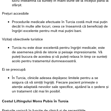
lucru înseamnă că sunteți în mâini bune de la început până la
sfârșit.
Prețuri accesibile
Procedurile medicale efectuate în Turcia costă mult mai puțin
decât în multe alte locuri, ceea ce înseamnă că beneficiați de
îngrijiri excelente pentru mult mai puțini bani.
Vizitați obiectivele turistice
Turcia nu este doar excelentă pentru îngrijiri medicale; este
de asemenea plină de istorie și peisaje impresionante. Vă
puteți bucura de acestea și vă puteți relaxa în timp ce sunteți
acolo pentru tratamentul dumneavoastră.
Ei se preocupă
În Turcia, clinicile adesea depășesc limitele pentru a se
asigura că vă simțiți îngrijiți. Fiecare pacient primește o
atenție adaptată nevoilor sale specifice, ajutând la o ședere și
un tratament cât mai lin posibil.
Costul Liftingului Mons Pubis în Turcia
Prețurile variază în funcție de clinică și de necesitățile