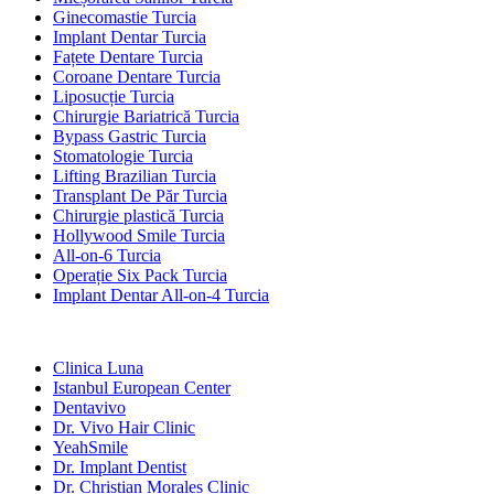
Ginecomastie Turcia
Implant Dentar Turcia
Fațete Dentare Turcia
Coroane Dentare Turcia
Liposucție Turcia
Chirurgie Bariatrică Turcia
Bypass Gastric Turcia
Stomatologie Turcia
Lifting Brazilian Turcia
Transplant De Păr Turcia
Chirurgie plastică Turcia
Hollywood Smile Turcia
All-on-6 Turcia
Operație Six Pack Turcia
Implant Dentar All-on-4 Turcia
Clinici Populare
Clinica Luna
Istanbul European Center
Dentavivo
Dr. Vivo Hair Clinic
YeahSmile
Dr. Implant Dentist
Dr. Christian Morales Clinic