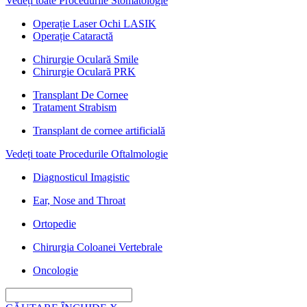
Vedeți toate Procedurile Stomatologie
Operație Laser Ochi LASIK
Operație Cataractă
Chirurgie Oculară Smile
Chirurgie Oculară PRK
Transplant De Cornee
Tratament Strabism
Transplant de cornee artificială
Vedeți toate Procedurile Oftalmologie
Diagnosticul Imagistic
Ear, Nose and Throat
Ortopedie
Chirurgia Coloanei Vertebrale
Oncologie