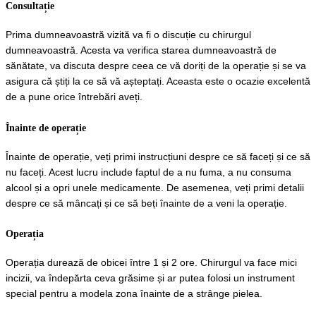
Consultație
Prima dumneavoastră vizită va fi o discuție cu chirurgul 
dumneavoastră. Acesta va verifica starea dumneavoastră de 
sănătate, va discuta despre ceea ce vă doriți de la operație și se va 
asigura că știți la ce să vă așteptați. Aceasta este o ocazie excelentă 
de a pune orice întrebări aveți.
Înainte de operație
Înainte de operație, veți primi instrucțiuni despre ce să faceți și ce să 
nu faceți. Acest lucru include faptul de a nu fuma, a nu consuma 
alcool și a opri unele medicamente. De asemenea, veți primi detalii 
despre ce să mâncați și ce să beți înainte de a veni la operație.
Operația
Operația durează de obicei între 1 și 2 ore. Chirurgul va face mici 
incizii, va îndepărta ceva grăsime și ar putea folosi un instrument 
special pentru a modela zona înainte de a strânge pielea.