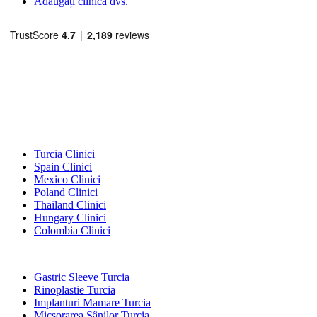
Adăugați clinica dvs.
Destinații Populare
Turcia Clinici
Spain Clinici
Mexico Clinici
Poland Clinici
Thailand Clinici
Hungary Clinici
Colombia Clinici
Tratamente Populare în Turcia
Gastric Sleeve Turcia
Rinoplastie Turcia
Implanturi Mamare Turcia
Micșorarea Sânilor Turcia