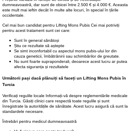
dumneavoastră, dar sunt de obicei între 2.500 € și 4.000 €. Aceasta
este mult mai ieftin decât în multe alte locuri, în special în țările
occidentale.
Cel mai bun candidat pentru Lifting Mons Pubis Cei mai potriviți
pentru acest tratament sunt cei care:
Sunt în general sănătoși
Știu ce rezultate să aștepte
Se simt inconfortabil cu aspectul mons pubis-ului lor din
cauza geneticii, îmbătrânirii sau schimbărilor de greutate.
Nu sunt foarte supraponderali, deoarece acest lucru ar putea
afecta siguranța și rezultatele
Următorii pași dacă plănuiți să faceți un Lifting Mons Pubis în
Turcia
Verificați regulile locale Informați-vă despre reglementările medicale
din Turcia. Găsiți clinici care respectă toate regulile și sunt
înregistrate la autoritățile de sănătate. Acest lucru asigură că sunt la
standardele necesare.
Întrebări pentru medicul dumneavoastră